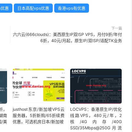
s优惠
日本高配vps优惠
香港vps有优惠
下一篇
六六云(666clouds)：美西原生IP双ISP VPS，月付9折/年付
6折，40元/月起，原生IP/双ISP/适配TK业务
7折，
justhost东京/新加坡VPS云
LOCVPS：香港原生IP/优化
/湖南
服务器，5折新购/65折续费
线路VPS，480元/年，2
国/美
优惠，可选机房日本/新加坡
核/4G内存/40G
SSD/35Mbps@250G月流