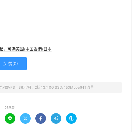
/年起，可选美国/中国香港/日本
赞(
0
)

软银VPS，36元/月，2核4G/40G SSD/450Mbps@1T流量
分享到




