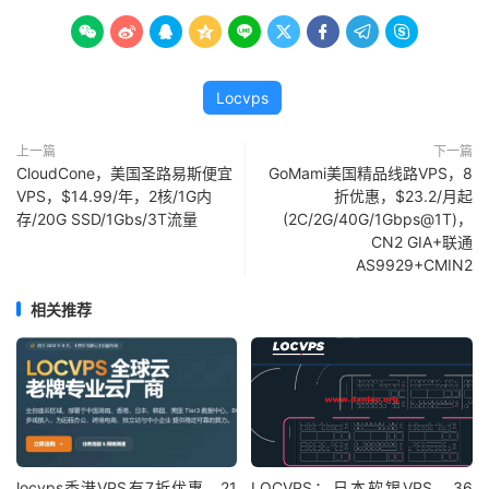









Locvps
上一篇
下一篇
CloudCone，美国圣路易斯便宜
GoMami美国精品线路VPS，8
VPS，$14.99/年，2核/1G内
折优惠，$23.2/月起
存/20G SSD/1Gbs/3T流量
(2C/2G/40G/1Gbps@1T)，
CN2 GIA+联通
AS9929+CMIN2
相关推荐
locvps香港VPS有7折优惠，21
LOCVPS：日本软银VPS，36