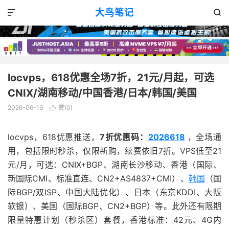
VPS优惠
正文

大鸟笔记


locvps，618优惠全场7折，21元/月起，可选
CNIX/湖南移动/中国香港/日本/韩国/美国
2026-06-19
赞(
0
)

locvps，618优惠推送，
7折优惠码：
2026618
，全场通
用，包括限时秒杀，仅限新购，续费依旧7折。VPS低至21
元/月，可选：CNIX+BGP、湖南长沙移动、香港（国际、
新国际CMI、标准直连、CN2+AS4837+CMI）、
韩国
（国
际BGP/双ISP、中国大陆优化）、日本（东京KDDI、大阪
软银）、美国（国际BGP、CN2+BGP）等。此外还有限期
限量特惠计划（秒杀区）套餐，香港标准：42元、4G内