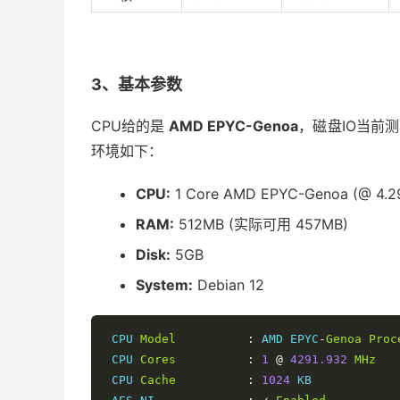
3、基本参数
CPU给的是
AMD EPYC-Genoa
，磁盘IO当前测试
环境如下：
CPU:
1 Core AMD EPYC-Genoa (@ 4.2
RAM:
512MB (实际可用 457MB)
Disk:
5GB
System:
Debian 12
 CPU 
Model
:
 AMD EPYC
-
Genoa
Proc
 CPU 
Cores
:
1
@
4291.932
MHz
 CPU 
Cache
:
1024
 KB
