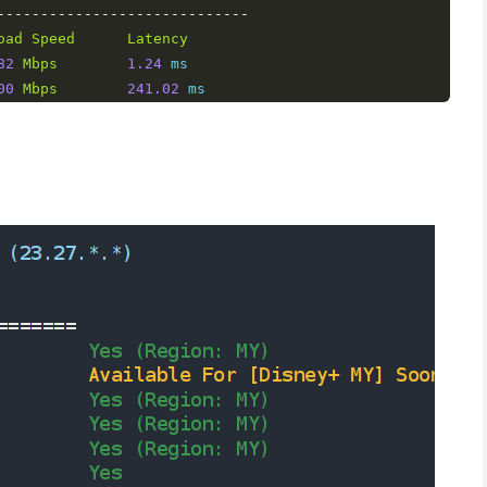
-----------------------------
oad
Speed
Latency
82
Mbps
1.24
 ms     

00
Mbps
241.02
 ms   

33
Mbps
108.88
 ms   

84
Mbps
99.32
 ms    

96
Mbps
154.89
 ms   

17
Mbps
141.00
 ms   