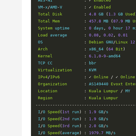
 AES
-
NI             
:
✓
Enabled
 VM
-
x
/
AMD
-
V         
:
✓
Enabled
Total
Disk
:
4.8
 GB 
(
1.3
 GB 
Used
Total
Mem
:
457.8
 MB 
(
87.9
 MB 
U
System
 uptime      
:
0
 days
,
0
 hour 
17
 m
Load
 average       
:
0.08
,
0.02
,
0.01
 OS                 
:
Debian
 GNU
/
Linux
12
Arch
:
 x86_64 
(
64
Bit
)
Kernel
:
6.1
.
0
-
9
-
amd64

 TCP CC             
:
 bbr

Virtualization
:
 KVM

IPv4
/
IPv6
:
✓
Online
/
✓
Online
Organization
:
 AS149440 
Evoxt
Ente
Location
:
Kuala
Lumpur
/
 MY

Region
:
Kuala
Lumpur
-----------------------------------------
 I
/
O 
Speed
(
1st
 run
)
:
1.9
 GB
/
s

 I
/
O 
Speed
(
2nd
 run
)
:
1.9
 GB
/
s

 I
/
O 
Speed
(
3rd
 run
)
:
2.0
 GB
/
s

 I
/
O 
Speed
(
average
)
:
1979.7
 MB
/