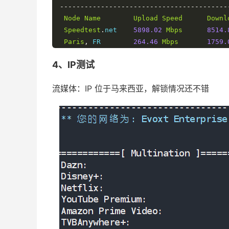
-----------------------------------------
Node
Name
Upload
Speed
Downl
Speedtest
.
net    
5898.02
Mbps
8514.
Paris
,
 FR        
264.46
Mbps
1759.
Shanghai
,
 CN     
226.62
Mbps
2313.
4、IP测试
Hong
Kong
,
 CN    
713.16
Mbps
1613.
Singapore
,
 SG    
31.82
Mbps
1044.
流媒体：IP 位于马来西亚，解锁情况还不错
Tokyo
,
 JP        
474.57
Mbps
3180.