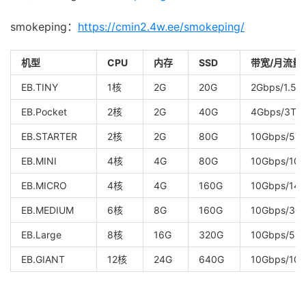
smokeping：
https://cmin2.4w.ee/smokeping/
机型
CPU
内存
SSD
带宽/月流量
EB.TINY
1核
2G
20G
2Gbps/1.5T
EB.Pocket
2核
2G
40G
4Gbps/3T
EB.STARTER
2核
2G
80G
10Gbps/5T
EB.MINI
4核
4G
80G
10Gbps/10T
EB.MICRO
4核
4G
160G
10Gbps/14T
EB.MEDIUM
6核
8G
160G
10Gbps/30
EB.Large
8核
16G
320G
10Gbps/50
EB.GIANT
12核
24G
640G
10Gbps/10