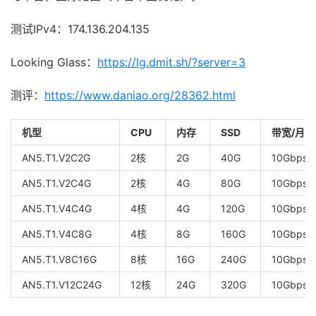
测试IPv4：174.136.204.135
Looking Glass：
https://lg.dmit.sh/?server=3
测评：
https://www.daniao.org/28362.html
机型
CPU
内存
SSD
带宽/月流
AN5.T1.V2C2G
2核
2G
40G
10Gbps/
AN5.T1.V2C4G
2核
4G
80G
10Gbps/
AN5.T1.V4C4G
4核
4G
120G
10Gbps/
AN5.T1.V4C8G
4核
8G
160G
10Gbps/
AN5.T1.V8C16G
8核
16G
240G
10Gbps/
AN5.T1.V12C24G
12核
24G
320G
10Gbps/