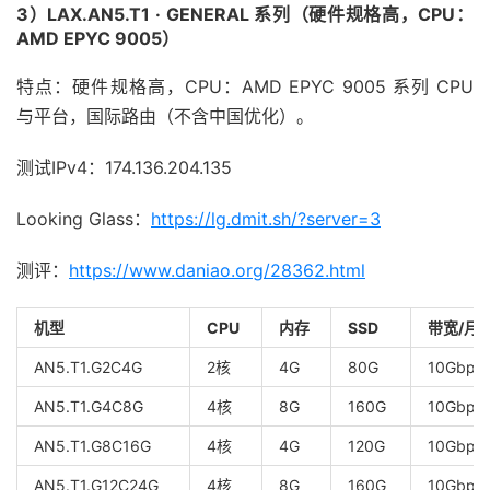
3）LAX.AN5.T1 · GENERAL 系列（硬件规格高，CPU：
AMD EPYC 9005）
特点：硬件规格高，CPU：AMD EPYC 9005 系列 CPU
与平台，国际路由（不含中国优化）。
测试IPv4：174.136.204.135
Looking Glass：
https://lg.dmit.sh/?server=3
测评：
https://www.daniao.org/28362.html
机型
CPU
内存
SSD
带宽/月
AN5.T1.G2C4G
2核
4G
80G
10Gbps
AN5.T1.G4C8G
4核
8G
160G
10Gbps
AN5.T1.G8C16G
4核
4G
120G
10Gbps/
AN5.T1.G12C24G
4核
8G
160G
10Gbps