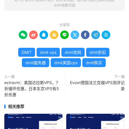
EPYC 9005 Series平台)，$36.9/年起，有CN2 GIA/CMIN2/国际
BGP线路可选
分享到









DMIT
dmit vps
dmit官网
dmit折扣
dmit服务器
dmit美国vps
dmit购买
上一篇
下一篇
extravm：美国达拉斯VPS，7
Evoxt德国法兰克福VPS测评记
折循环优惠，日本东京VPS有5
录
折优惠
相关推荐