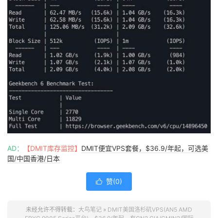
AD：
【DMIT库存监控】
DMIT便宜VPS套餐，$36.9/年起，可选美
国/中国香港/日本
赞(
0
)

未经允许不得转载：
大鸟笔记
»
DMIT美国洛杉矶VPS(AN5 AMD