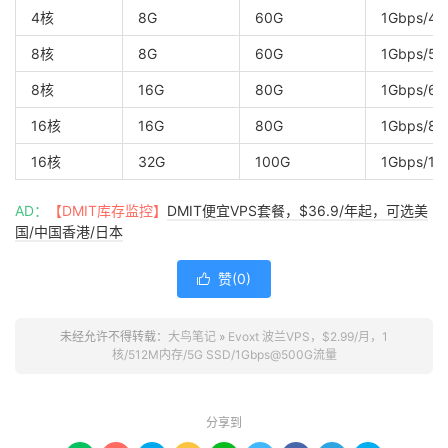
4核
8G
60G
1Gbps/4T
8核
8G
60G
1Gbps/5T
8核
16G
80G
1Gbps/6T
16核
16G
80G
1Gbps/8T
16核
32G
100G
1Gbps/10
AD：
【DMIT库存监控】
DMIT便宜VPS套餐，$36.9/年起，可选美
国/中国香港/日本
赞(
0
)

未经允许不得转载：
大鸟笔记
»
Evoxt 波兰VPS，$2.99/月，1
核/512M内存/5G SSD/1Gbps@500G流量
分享到