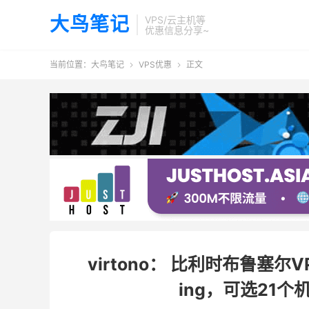
大鸟笔记
VPS/云主机等
优惠信息分享~
当前位置：
大鸟笔记
VPS优惠
正文


virtono： 比利时布鲁塞尔
ing，可选21个