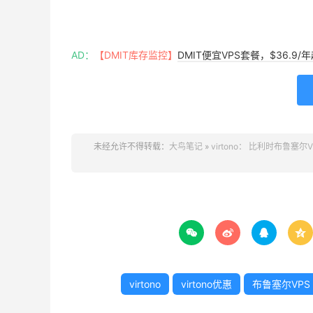
AD：
【DMIT库存监控】
DMIT便宜VPS套餐，$36.9
未经允许不得转载：
大鸟笔记
»
virtono： 比利时布鲁塞




virtono
virtono优惠
布鲁塞尔VPS