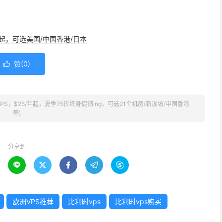
/年起，可选美国/中国香港/日本
赞(
0
)

尔VPS，$25/年起，夏季75折终身促销ing，可选21个机房(新加坡/中国香港
等)
分享到





欧洲VPS推荐
比利时vps
比利时vps购买