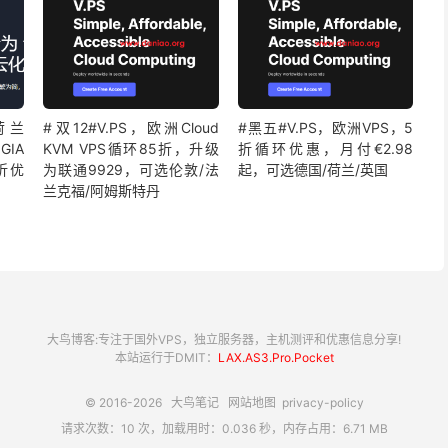
：荷兰
#双12#V.PS，欧洲Cloud
#黑五#V.PS，欧洲VPS，5
GIA
KVM VPS循环85折，升级
折循环优惠，月付€2.98
折优
为联通9929，可选伦敦/法
起，可选德国/荷兰/英国
兰克福/阿姆斯特丹
大鸟博客:专注于国外VPS，独立服务器，主机测评和优惠信息分享!
本站运行于DMIT：
LAX.AS3.Pro.Pocket
© 2016-2026
大鸟笔记
网站地图
privacy-policy
请求次数：10 次，加载用时：0.036 秒，内存占用：6.71 MB