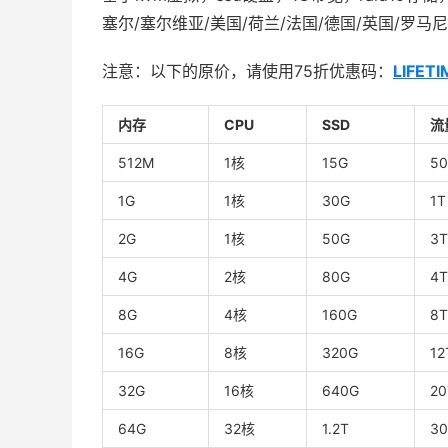
塞尔/塞尔维亚/美国/荷兰/法国/德国/英国/罗马
注意：以下的原价，请使用75折优惠码：
LIFET
内存
CPU
SSD
流
512M
1核
15G
5
1G
1核
30G
1T
2G
1核
50G
3T
4G
2核
80G
4T
8G
4核
160G
8T
16G
8核
320G
12
32G
16核
640G
20
64G
32核
1.2T
30