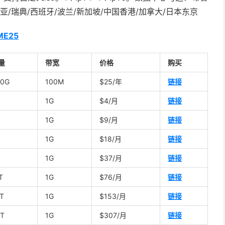
尼亚/瑞典/西班牙/波兰/新加坡/中国香港/加拿大/日本东京
IME25
量
带宽
价格
购买
00G
100M
$25/年
链接
1G
$4/月
链接
1G
$9/月
链接
1G
$18/月
链接
1G
$37/月
链接
T
1G
$76/月
链接
T
1G
$153/月
链接
T
1G
$307/月
链接