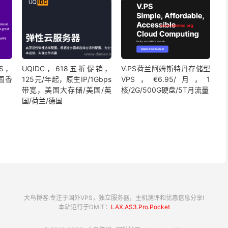
PS，
UQIDC，618五折促销，
V.PS荷兰阿姆斯特丹存储型
中国香
125元/年起，原生IP/1Gbps
VPS，€6.95/月，1
带宽，美国大存储/美国/英
核/2G/500G硬盘/5T月流量
国/荷兰/德国
大鸟博客:专注于国外VPS，独立服务器，主机测评和优惠信息分享!
本站运行于DMIT：
LAX.AS3.Pro.Pocket