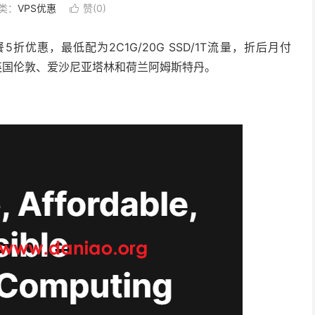
类：
VPS优惠
赞(
0
)

5折优惠，最低配为2C1G/20G SSD/1T流量，折后月付
、英国伦敦、爱沙尼亚塔林和荷兰阿姆斯特丹。