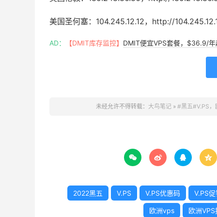
美国圣何塞：104.245.12.12，http://104.245.12.1
AD：
【DMIT库存监控】
DMIT便宜VPS套餐，$36.9
未经允许不得转载：
大鸟笔记
»
#黑五#V.PS




2022黑五
V.PS
V.PS优惠码
V.PS
欧洲vps
欧洲VPS