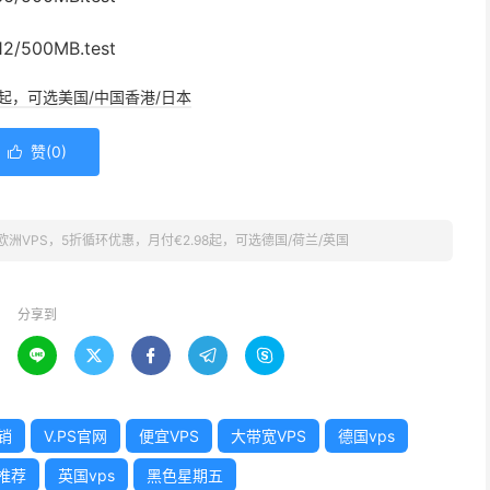
2/500MB.test
/年起，可选美国/中国香港/日本
赞(
0
)

，欧洲VPS，5折循环优惠，月付€2.98起，可选德国/荷兰/英国
分享到





促销
V.PS官网
便宜VPS
大带宽VPS
德国vps
推荐
英国vps
黑色星期五