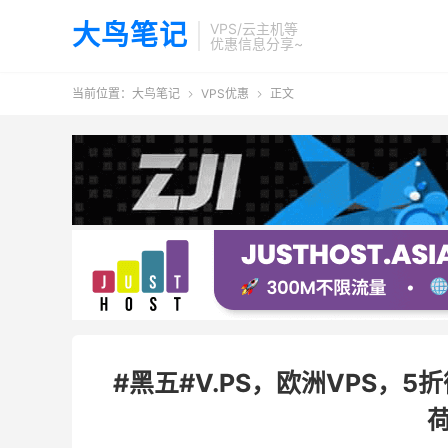
大鸟笔记
VPS/云主机等
优惠信息分享~
当前位置：
大鸟笔记
VPS优惠
正文


#黑五#V.PS，欧洲VPS，5