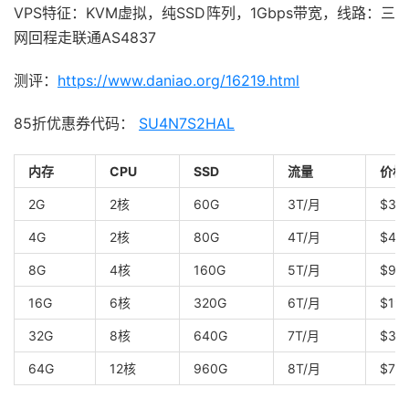
VPS特征：KVM虚拟，纯SSD阵列，1Gbps带宽，线路：三
网回程走联通AS4837
测评：
https://www.daniao.org/16219.html
85折优惠券代码：
SU4N7S2HAL
内存
CPU
SSD
流量
价格
2G
2核
60G
3T/月
$37.
4G
2核
80G
4T/月
$49
8G
4核
160G
5T/月
$98
16G
6核
320G
6T/月
$197
32G
8核
640G
7T/月
$39
64G
12核
960G
8T/月
$791