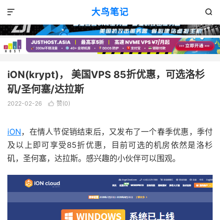
VPS优惠
正文

大鸟笔记


iON(krypt)， 美国VPS 85折优惠，可选洛杉
矶/圣何塞/达拉斯
2022-02-26
赞(
0
)

iON
，在情人节促销结束后，又发布了一个春季优惠，季付
及以上即可享受85折优惠，目前可选的机房依然是洛杉
矶，圣何塞，达拉斯。感兴趣的小伙伴可以围观。