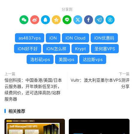
分享到









as4837vps
iON
iON Cloud
iON优惠码
iON好不好
iON怎么样
Krypt
圣何塞VPS
洛杉矶vps
美国vps
达拉斯vps
上一篇
下一篇
恒创科技：中国香港/美国/日本
Vultr：澳大利亚墨尔本VPS测评
云服务器，开年焕新低至3折，
分享
续费同价，还可选择高防/站群
服务器
相关推荐