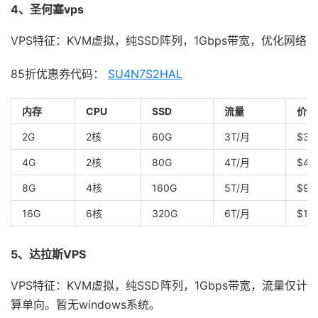
4、圣何塞vps
VPS特征：KVM虚拟，纯SSD阵列，1Gbps带宽，优化网络
85折优惠券代码：
SU4N7S2HAL
内存
CPU
SSD
流量
价格
2G
2核
60G
3T/月
$37
4G
2核
80G
4T/月
$49
8G
4核
160G
5T/月
$98
16G
6核
320G
6T/月
$19
5、达拉斯VPS
VPS特征：KVM虚拟，纯SSD阵列，1Gbps带宽，流量仅计
算单向。暂无windows系统。