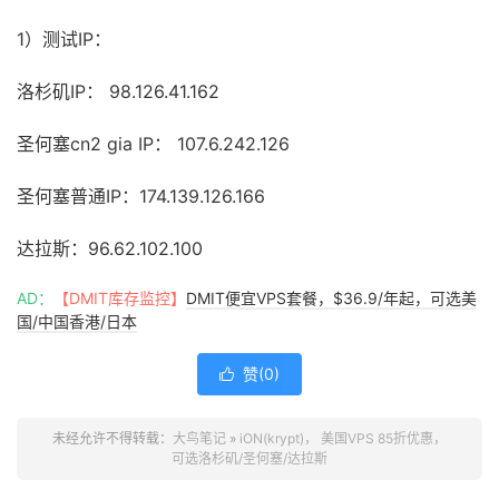
1）测试IP：
洛杉矶IP： 98.126.41.162
圣何塞cn2 gia IP：
107.6.242.126
圣何塞普通IP：174.139.126.166
达拉斯：96.62.102.100
AD：
【DMIT库存监控】
DMIT便宜VPS套餐，$36.9/年起，可选美
国/中国香港/日本
赞(
0
)

未经允许不得转载：
大鸟笔记
»
iON(krypt)， 美国VPS 85折优惠，
可选洛杉矶/圣何塞/达拉斯