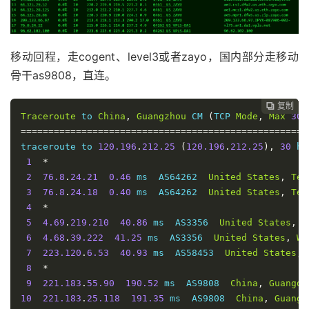
Traceroute
 to 
China
,
Beijing
 CU 
(
TCP 
Mode
,
Max
30
Ho
====================================================
traceroute to 
123.125
.
99.1
(
123.125
.
99.1
),
30
 hops m
移动回程，走cogent、level3或者zayo，国内部分走移动
1
*
骨干as9808，直连。
2
76.8
.
24.21
0.31
 ms  AS64262  
United
States
,
Tex
3
209.133
.
66.96
1.00
 ms  AS6461  
United
States
,
T
4
64.125
.
28.85
2.13
 ms  AS6461  
United
States
,
Te
复制
复制
复制



Traceroute
 to 
China
,
Guangzhou
 CM 
(
TCP 
Mode
,
Max
30
5
64.125
.
28.124
29.58
 ms  AS6461  
United
States
,
====================================================
6
64.125
.
29.53
30.38
 ms  AS6461  
United
States
,
C
traceroute to 
120.196
.
212.25
(
120.196
.
212.25
),
30
 ho
7
64.125
.
28.231
30.25
 ms  AS6461  
United
States
,
1
*
8
64.125
.
14.186
33.86
 ms  AS6461  
United
States
,
2
76.8
.
24.21
0.46
 ms  AS64262  
United
States
,
Tex
9
219.158
.
97.205
182.80
 ms  AS4837  
China
,
Guangd
3
76.8
.
24.18
0.40
 ms  AS64262  
United
States
,
Tex
10
219.158
.
111.213
226.29
 ms  AS4837  
China
,
Sichu
4
*
11
219.158
.
9.214
222.46
 ms  AS4837  
China
,
Beijing
5
4.69
.
219.210
40.86
 ms  AS3356  
United
States
,
W
12
*
6
4.68
.
39.222
41.25
 ms  AS3356  
United
States
,
Wa
13
*
7
223.120
.
6.53
40.93
 ms  AS58453  
United
States
,
14
221.219
.
202.222
217.87
 ms  AS4808  
China
,
Beiji
8
*
15
124.65
.
194.138
229.54
 ms  AS4808  
China
,
Beijin
9
221.183
.
55.90
190.52
 ms  AS9808  
China
,
Guangdo
16
61.135
.
113.158
222.04
 ms  AS4808  
China
,
Beijin
10
221.183
.
25.118
191.35
 ms  AS9808  
China
,
Guangd
17
*