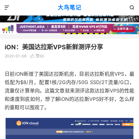
VPS评测
正文

大鸟笔记


iON：美国达拉斯VPS新鲜测评分享
2022-01-06
赞(
0
)

日前iON新增了美国达拉斯机房，目前达拉斯机房VPS，最
低配为$8/月，配置1核/2G内存/50G SSD/2T流量/G口，
流量仅计算单向。这篇文章就来测评这款达拉斯VPS的性能
和速度到底如何，想了解iON的达拉斯VPS好不好，怎么样
的童鞋可以围观了。