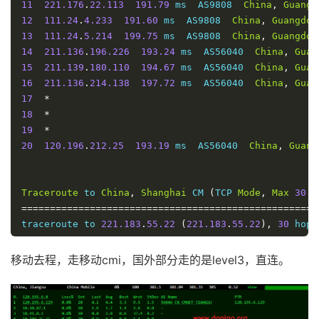
11
221.176
.
22.113
191.79
 ms  AS9808  
China
,
Guangd
18
123.125
.
99.1
224.95
 ms  AS4808  
China
,
Beijing
,
12
111.24
.
4.233
191.60
 ms  AS9808  
China
,
Guangdon
13
111.24
.
5.214
199.75
 ms  AS9808  
China
,
Guangdon
14
211.136
.
196.226
193.24
 ms  AS56040  
China
,
Guan
15
211.139
.
180.110
194.67
 ms  AS56040  
China
,
Guan
16
211.136
.
214.138
197.72
 ms  AS56040  
China
,
Guan
17
*
18
*
19
*
20
120.196
.
212.25
193.19
 ms  AS56040  
China
,
Guang
Traceroute
 to 
China
,
Shanghai
 CM 
(
TCP 
Mode
,
Max
30
H
====================================================
traceroute to 
221.183
.
55.22
(
221.183
.
55.22
),
30
 hops
1
*
2
76.8
.
24.21
0.37
 ms  AS64262  
United
States
,
Tex
移动去程，走移动cmi，国外部分走的是level3，直连。
3
38.32
.
188.25
2.73
 ms  AS174  
United
States
,
Tex
4
154.24
.
62.93
2.29
 ms  AS174  
United
States
,
Tex
5
154.54
.
46.217
2.56
 ms  AS174  
United
States
,
Te
6
154.54
.
3.214
12.42
 ms  AS174  
United
States
,
Mi