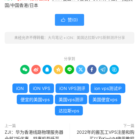
国/中国香港/日本
赞(
0
)

未经允许不得转载：
大鸟笔记
»
iON：美国达拉斯VPS新鲜测评分享
分享到









iON
iON VPS
iON VPS测评
ion vps测试IP
便宜的美国vps
美国vps测评
美国便宜vps
达拉斯vps
上一篇
下一篇
ZJI：华为香港线路物理服务器
2022年的搬瓦工VPS注册和购
全部7折优惠，特惠机型低至
买以及KiwiVM使用教程