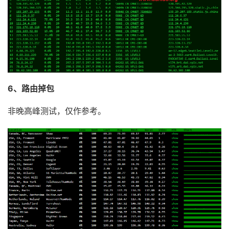
7
154.54
.
31.89
19.74
 ms  AS174  cogentco
.
8
154.54
.
42.97
30.10
 ms  AS174  
United
States
,
Ut
9
154.54
.
44.141
45.57
 ms  AS174  
United
States
,
C
10
154.54
.
43.10
45.83
 ms  AS174  
United
States
,
Ca
11
38.88
.
224.162
53.96
 ms  AS174  
United
States
,
C
12
223.120
.
6.69
54.48
 ms  AS58453  
United
States
,
13
*
6、路由掉包
14
*
15
221.183
.
55.22
291.89
 ms  AS9808  
China
,
Shangha
非晚高峰测试，仅作参考。
Traceroute
 to 
China
,
Beijing
 CM 
(
TCP 
Mode
,
Max
30
Ho
====================================================
traceroute to 
211.136
.
25.153
(
211.136
.
25.153
),
30
 ho
1
*
2
76.8
.
24.21
0.36
 ms  AS64262  
United
States
,
Tex
3
209.133
.
66.96
1.00
 ms  AS6461  
United
States
,
T
4
64.125
.
28.85
2.00
 ms  AS6461  
United
States
,
Te
5
64.125
.
28.124
30.19
 ms  http
:
403
  http
:
403
6
*