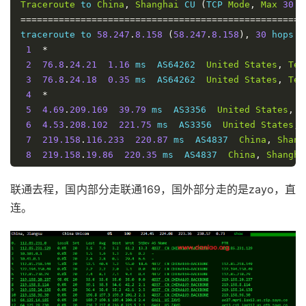
Traceroute
 to 
China
,
Shanghai
 CU 
(
TCP 
Mode
,
Max
30
H
14
*
====================================================
15
*
traceroute to 
58.247
.
8.158
(
58.247
.
8.158
),
30
 hops m
16
36.110
.
245.249
217.36
 ms  AS23724  
China
,
Beiji
1
*
17
180.149
.
128.9
224.68
 ms  AS23724  
China
,
Beijin
2
76.8
.
24.21
1.16
 ms  AS64262  
United
States
,
Tex
3
76.8
.
24.18
0.35
 ms  AS64262  
United
States
,
Tex
4
*
5
4.69
.
209.169
39.79
 ms  AS3356  
United
States
,
C
6
4.53
.
208.102
221.75
 ms  AS3356  
United
States
,
7
219.158
.
116.233
220.87
 ms  AS4837  
China
,
Shang
8
219.158
.
19.86
220.35
 ms  AS4837  
China
,
Shangha
9
*
10
*
联通去程，国内部分走联通169，国外部分走的是zayo，直
11
139.226
.
228.46
282.11
 ms  AS17621  
China
,
Shang
连。
12
139.226
.
225.22
214.11
 ms  AS17621  
China
,
Shang
13
58.247
.
8.153
248.33
 ms  AS17621  
China
,
Shangha
14
*
15
*