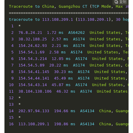
复制
复制
复制
复制
复制





Traceroute
 to 
China
,
Guangzhou
 CT 
(
TCP 
Mode
,
Max
30
====================================================
traceroute to 
113.108
.
209.1
(
113.108
.
209.1
),
30
 hops
1
*
2
76.8
.
24.21
1.72
 ms  AS64262  
United
States
,
Tex
3
38.32
.
188.25
2.57
 ms  AS174  
United
States
,
Tex
4
154.24
.
62.93
2.21
 ms  AS174  
United
States
,
Tex
5
154.54
.
1.69
2.58
 ms  AS174  
United
States
,
Texa
6
154.54
.
3.214
12.05
 ms  AS174  
United
States
,
Mi
7
154.54
.
5.89
20.22
 ms  AS174  
United
States
,
Col
8
154.54
.
41.145
30.23
 ms  AS174  
United
States
,
U
9
154.54
.
44.141
45.49
 ms  AS174  
United
States
,
C
10
154.54
.
43.14
45.87
 ms  AS174  
United
States
,
Ca
11
38.104
.
138.106
46.32
 ms  AS174  
United
States
,
12
*
13
*
14
202.97
.
94.133
194.66
 ms  AS4134  
China
,
Guangdo
15
*
16
113.108
.
209.1
198.86
 ms  AS4134  
China
,
Guangdo