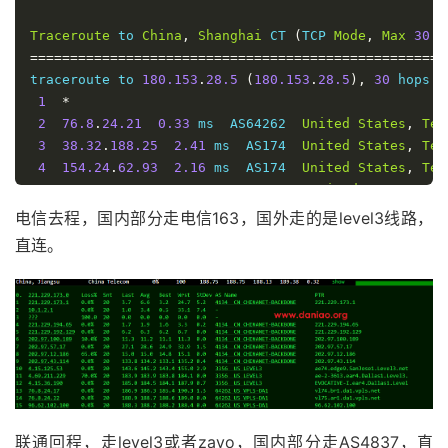
Traceroute
 to 
China
,
Shanghai
 CT 
(
TCP 
Mode
,
Max
30
H
====================================================
traceroute to 
180.153
.
28.5
(
180.153
.
28.5
),
30
 hops m
1
*
2
76.8
.
24.21
0.33
 ms  AS64262  
United
States
,
Tex
3
38.32
.
188.25
2.41
 ms  AS174  
United
States
,
Tex
4
154.24
.
62.93
2.16
 ms  AS174  
United
States
,
Tex
5
154.54
.
46.217
2.11
 ms  AS174  
United
States
,
Te
6
154.54
.
3.134
12.33
 ms  AS174  
United
States
,
Mi
电信去程，国内部分走电信163，国外走的是level3线路，
7
154.54
.
5.89
19.92
 ms  AS174  
United
States
,
Col
直连。
8
154.54
.
41.145
30.19
 ms  AS174  
United
States
,
U
9
154.54
.
44.141
45.94
 ms  AS174  
United
States
,
C
10
154.54
.
43.14
46.13
 ms  AS174  
United
States
,
Ca
11
38.104
.
138.106
46.99
 ms  AS174  
United
States
,
12
*
13
202.97
.
33.125
179.82
 ms  AS4134  
China
,
Shangha
14
*
15
61.152
.
24.233
209.82
 ms  AS4812  
China
,
Shangha
16
*
联通回程，走
level3或者zayo，国内部分走AS4837，直