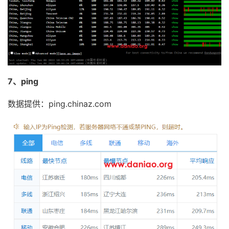
7
*
8
*
9
223.120
.
6.217
46.05
 ms  http
:
403
  http
:
403
10
*
11
*
12
*
13
221.176
.
27.253
216.09
 ms  http
:
403
  http
:
403
7、ping
14
111.24
.
2.101
217.97
 ms  http
:
403
  http
:
403
15
*
数据提供：ping.chinaz.com
16
211.136
.
66.229
218.45
 ms  http
:
403
  http
:
403
17
211.136
.
63.66
219.14
 ms  http
:
403
  http
:
403
18
211.136
.
95.226
221.26
 ms  http
:
403
  http
:
403
19
*
20
*
21
211.136
.
25.153
220.58
 ms  http
:
403
  http
:
403