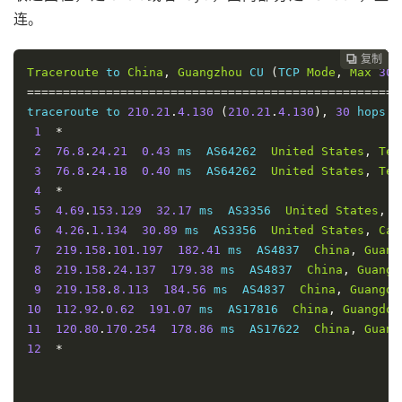
17
124.74
.
232.54
205.21
 ms  AS4811  
China
,
Shangha
连。
18
*
19
180.153
.
28.5
204.19
 ms  AS4812  
China
,
Shanghai
复制
复制
复制
复制




Traceroute
 to 
China
,
Guangzhou
 CU 
(
TCP 
Mode
,
Max
30
====================================================
Traceroute
 to 
China
,
Beijing
 CT 
(
TCP 
Mode
,
Max
30
Ho
traceroute to 
210.21
.
4.130
(
210.21
.
4.130
),
30
 hops m
====================================================
1
*
traceroute to 
180.149
.
128.9
(
180.149
.
128.9
),
30
 hops
2
76.8
.
24.21
0.43
 ms  AS64262  
United
States
,
Tex
1
*
3
76.8
.
24.18
0.40
 ms  AS64262  
United
States
,
Tex
2
76.8
.
24.21
0.33
 ms  AS64262  
United
States
,
Tex
4
*
3
38.32
.
188.25
2.70
 ms  AS174  
United
States
,
Tex
5
4.69
.
153.129
32.17
 ms  AS3356  
United
States
,
C
4
154.24
.
62.97
2.17
 ms  AS174  
United
States
,
Tex
6
4.26
.
1.134
30.89
 ms  AS3356  
United
States
,
Cal
5
154.54
.
1.69
2.58
 ms  AS174  
United
States
,
Texa
7
219.158
.
101.197
182.41
 ms  AS4837  
China
,
Guang
6
154.54
.
3.214
12.52
 ms  AS174  
United
States
,
Mi
8
219.158
.
24.137
179.38
 ms  AS4837  
China
,
Guangd
7
154.54
.
5.89
20.00
 ms  AS174  
United
States
,
Col
9
219.158
.
8.113
184.56
 ms  AS4837  
China
,
Guangdo
8
154.54
.
42.97
30.10
 ms  AS174  
United
States
,
Ut
10
112.92
.
0.62
191.07
 ms  AS17816  
China
,
Guangdon
9
154.54
.
44.137
45.19
 ms  AS174  
United
States
,
C
11
120.80
.
170.254
178.86
 ms  AS17622  
China
,
Guang
10
154.54
.
43.14
45.77
 ms  AS174  
United
States
,
Ca
12
*
11
38.104
.
138.106
46.60
 ms  AS174  
United
States
,
12
202.97
.
59.105
217.90
 ms  AS4134  
China
,
Beijing
13
*