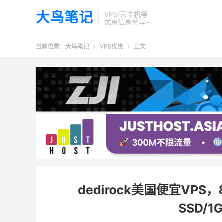
大鸟笔记
VPS/云主机等
优惠信息分享~
当前位置：
大鸟笔记
VPS优惠
正文


dedirock美国便宜VPS，
SSD/1