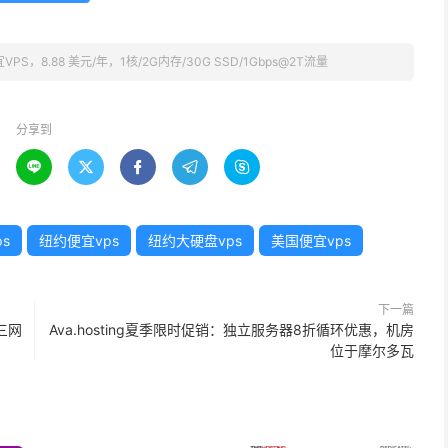
宜VPS，8.88 美元/年，1核/2G内存/30G SSD/1Gbps@2T流量
分享到





s
纽约便宜vps
纽约大硬盘vps
美国便宜vps
下一篇
三网
Ava.hosting夏季限时促销：独立服务器8折循环优惠，机房
位于摩尔多瓦