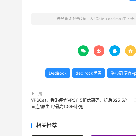
未经允许不得转载：
大鸟笔记
»
dedirock美国便




Dedirock
dedirock优惠
洛杉矶便宜vp
上一篇
VPSCat，香港便宜VPS有5折优惠码，折后$25.5/年，
直连/原生IP/最高100M带宽
相关推荐