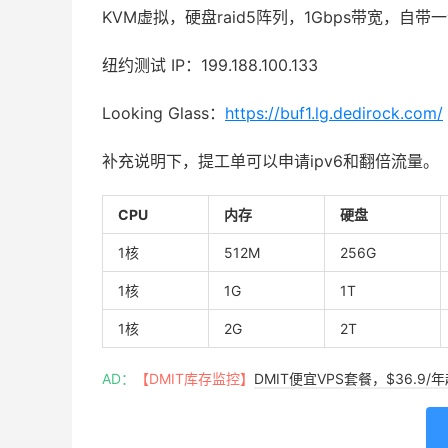
KVM虚拟，硬盘raid5阵列，1Gbps带宽，自带一个
纽约测试 IP：199.188.100.133
Looking Glass：
https://buf1.lg.dedirock.com/
补充说明下，提工单可以申请ipv6和翻倍流量。
CPU
内存
硬盘
1核
512M
256G
1核
1G
1T
1核
2G
2T
AD：
【DMIT库存监控】
DMIT便宜VPS套餐，$36.9