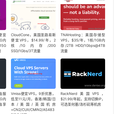
塞便宜
CloudCone，美国圣路易斯
TNAHosting：美国存储型
1G内
便宜VPS，$14.99/年，2
VPS，$35/年，1核/1GB内
G
核/1G内存/20G
存/2TB HDD/1Gbps@4TB
量
SSD/1Gbs/3T流量
流量
价独服
Vmiss便宜VPS，9折优惠，
RackNerd美国VPS，
6G内
低至11元/月，香港/韩国/日
$21.99/年起，支持切换IP，
化独享
本/美国/英国机房
可选圣何塞/洛杉矶等机房
+CN2/CUII/CMIN2/AS483