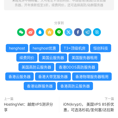
未经允许不得转载：
大鸟笔记
»
恒创科技：中国香港/美国/日本云服
务器，开年焕新低至3折，续费同价，还可选择高防/站群服务器
分享到









henghost
henghost优惠
T3+顶级机房
恒创科技
续费同价
美国云服务器
美国服务器租用
美国高防云服务器
香港DDOS高防服务器
香港云服务器
香港大带宽服务器
香港物理服务器租用
香港站群服务器
香港高防云服务器
上一篇
下一篇
HostingViet：越南VPS测评分
iON(krypt)， 美国VPS 85折优
享
惠，可选洛杉矶/圣何塞/达拉斯