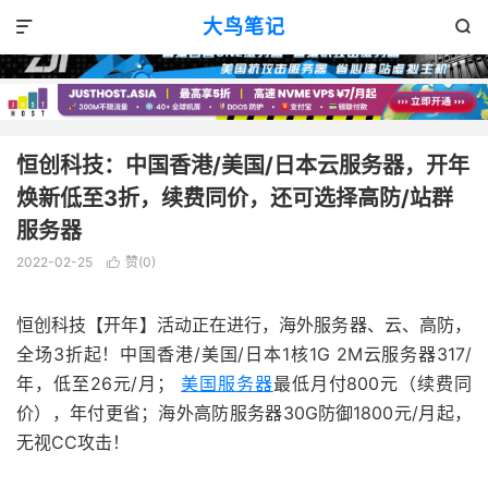
VPS优惠
正文

大鸟笔记


恒创科技：中国香港/美国/日本云服务器，开年
焕新低至3折，续费同价，还可选择高防/站群
服务器
2022-02-25
赞(
0
)

恒创科技【开年】活动正在进行，海外服务器、云、高防，
全场3折起！中国香港/美国/日本1核1G 2M云服务器317/
年，低至26元/月；
美国服务器
最低月付800元（续费同
价），年付更省；海外高防服务器30G防御1800元/月起，
无视CC攻击！