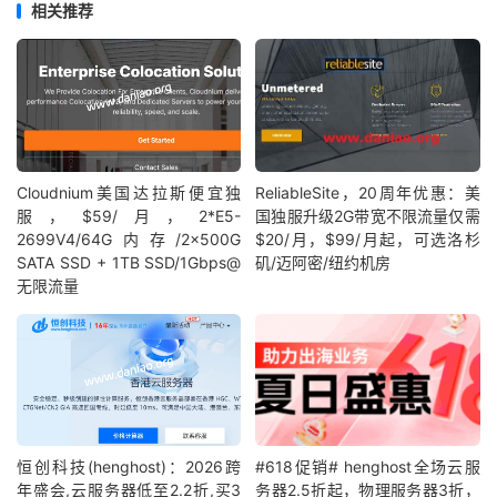
相关推荐
Cloudnium美国达拉斯便宜独
ReliableSite，20周年优惠：美
服，$59/月，2*E5-
国独服升级2G带宽不限流量仅需
2699V4/64G内存/2×500G
$20/月，$99/月起，可选洛杉
SATA SSD + 1TB SSD/1Gbps@
矶/迈阿密/纽约机房
无限流量
恒创科技(henghost)：2026跨
#618促销# henghost全场云服
年盛会,云服务器低至2.2折,买3
务器2.5折起，物理服务器3折，