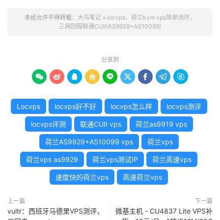
未经允许不得转载：
大鸟笔记
»
locvps，荷兰kvm vps简单测评，
三网回程联通CUII(AS9929+AS10099)
分享到









Locvps
locvps好不好
locvps怎么样
locvps测评
locvps评测
联通CUII vps
荷兰as9919 vps
荷兰AS9929+AS10099 vps
荷兰vps
荷兰vps as9929
荷兰vps测试IP
荷兰高速vps
速度快的荷兰vps
高速荷兰vps
上一篇
下一篇
vultr：西班牙马德里VPS测评，
微基主机 - CU4837 Lite VPS补