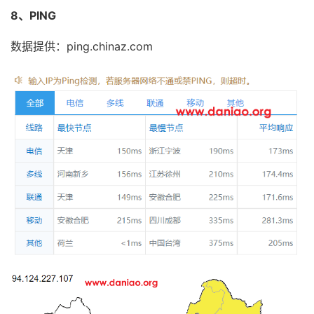
15
*
8、PING
16
*
17
*
数据提供：ping.chinaz.com
18
*
19
211.136
.
25.153
330.58
 ms  http
:
403
  http
:
403