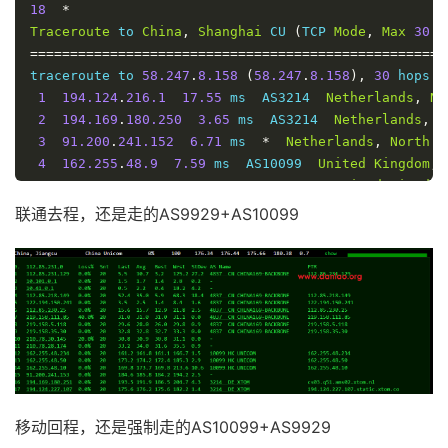
18
*
Traceroute
 to 
China
,
Shanghai
 CU 
(
TCP 
Mode
,
Max
30
H
====================================================
traceroute to 
58.247
.
8.158
(
58.247
.
8.158
),
30
 hops m
1
194.124
.
216.1
17.55
 ms  AS3214  
Netherlands
,
No
2
194.169
.
180.250
3.65
 ms  AS3214  
Netherlands
,
N
3
91.200
.
241.152
6.71
 ms  
*
Netherlands
,
North
H
4
162.255
.
48.9
7.59
 ms  AS10099  
United
Kingdom
,
5
162.255
.
48.90
21.33
 ms  AS10099  
United
Kingdom
6
162.255
.
48.229
144.31
 ms  AS10099  
United
Kingd
联通去程，还是走的AS9929+AS10099
7
210.78
.
28.149
145.82
 ms  
*
China
,
Beijing
,
Chi
8
*
9
218.105
.
2.150
167.84
 ms  AS9929  
China
,
Shangha
10
219.158
.
113.153
170.73
 ms  AS4837  
China
,
Shang
11
*
12
139.226
.
225.186
168.98
 ms  AS17621  
China
,
Shan
13
139.226
.
228.46
170.64
 ms  AS17621  
China
,
Shang
14
139.226
.
225.22
171.39
 ms  AS17621  
China
,
Shang
15
58.247
.
8.153
175.66
 ms  AS17621  
China
,
Shangha
移动回程，还是强制走的AS10099+AS9929
16
*