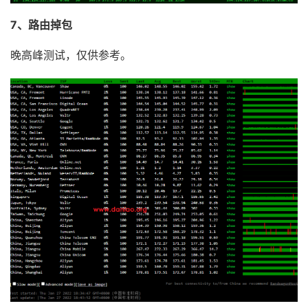
16
*
17
*
7、路由掉包
18
*
晚高峰测试，仅供参考。
Traceroute
 to 
China
,
Beijing
 CM 
(
TCP 
Mode
,
Max
30
Ho
====================================================
traceroute to 
211.136
.
25.153
(
211.136
.
25.153
),
30
 ho
1
194.124
.
216.1
0.84
 ms  http
:
403
  http
:
403
2
194.169
.
180.250
0.97
 ms  http
:
403
  http
:
403
3
213.254
.
226.237
1.64
 ms  http
:
403
  http
:
403
4
89.149
.
181.102
131.33
 ms  http
:
403
  http
:
403
5
173.205
.
45.154
150.16
 ms  http
:
403
  http
:
403
6
223.120
.
6.217
154.66
 ms  http
:
403
  http
:
403
7
*
8
*
9
*
10
221.176
.
16.213
319.72
 ms  http
:
403
  http
:
403
11
111.24
.
2.245
321.66
 ms  http
:
403
  http
:
403
12
111.24
.
2.134
328.95
 ms  http
:
403
  http
:
403
13
211.136
.
66.121
240.73
 ms  http
:
403
  http
:
403
14
*