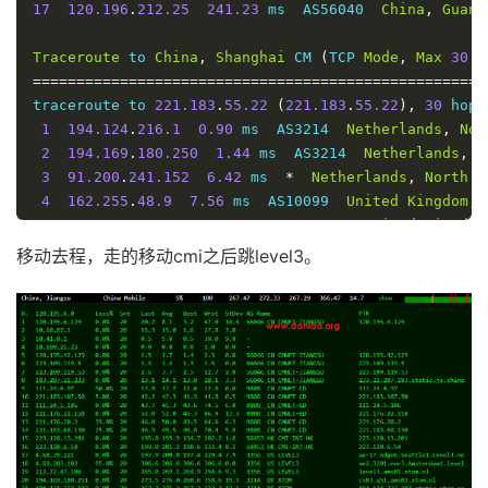
17
120.196
.
212.25
241.23
 ms  AS56040  
China
,
Guang
Traceroute
 to 
China
,
Shanghai
 CM 
(
TCP 
Mode
,
Max
30
H
====================================================
traceroute to 
221.183
.
55.22
(
221.183
.
55.22
),
30
 hops
1
194.124
.
216.1
0.90
 ms  AS3214  
Netherlands
,
Nor
2
194.169
.
180.250
1.44
 ms  AS3214  
Netherlands
,
N
3
91.200
.
241.152
6.42
 ms  
*
Netherlands
,
North
H
4
162.255
.
48.9
7.56
 ms  AS10099  
United
Kingdom
,
5
162.255
.
48.90
18.81
 ms  AS10099  
United
Kingdom
6
162.255
.
48.229
147.20
 ms  AS10099  
United
Kingd
移动去程，走的移动cmi之后跳level3。
7
210.78
.
28.153
146.79
 ms  
*
China
,
Beijing
,
Chi
8
210.78
.
30.166
149.30
 ms  http
:
403
  http
:
403
9
219.158
.
35.17
148.99
 ms  http
:
403
  http
:
403
10
*
11
221.183
.
94.33
145.32
 ms  http
:
403
  http
:
403
12
111.24
.
2.2
198.55
 ms  http
:
403
  http
:
403
13
*
14
221.176
.
22.30
199.01
 ms  http
:
403
  http
:
403
15
*