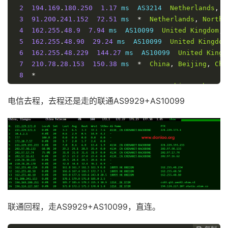
2
194.169
.
180.250
1.17
 ms  AS3214  
Netherlands
,
N
3
91.200
.
241.152
72.51
 ms  
*
Netherlands
,
North
4
162.255
.
48.9
7.94
 ms  AS10099  
United
Kingdom
,
5
162.255
.
48.90
29.24
 ms  AS10099  
United
Kingdom
6
162.255
.
48.229
144.27
 ms  AS10099  
United
Kingd
7
210.78
.
28.153
150.38
 ms  
*
China
,
Beijing
,
Chi
8
*
9
218.105
.
2.174
169.86
 ms  AS9929  
China
,
Shangha
10
*
电信去程，去程还是走的联通AS9929+AS10099
11
*
12
61.152
.
25.197
176.40
 ms  AS4812  
China
,
Shangha
13
124.74
.
166.230
173.00
 ms  AS4812  
China
,
Shangh
14
101.95
.
225.158
172.16
 ms  AS4811  
China
,
Shangh
15
101.227
.
255.34
171.33
 ms  AS4812  
China
,
Shangh
16
180.153
.
28.5
170.26
 ms  AS4812  
China
,
Shanghai
Traceroute
 to 
China
,
Beijing
 CT 
(
TCP 
Mode
,
Max
30
Ho
====================================================
联通回程，走AS9929+AS10099，直连。
traceroute to 
180.149
.
128.9
(
180.149
.
128.9
),
30
 hops
1
194.124
.
216.1
0.98
 ms  AS3214  
Netherlands
,
Nor