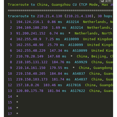
复制
复制
复制
复制




2
194.169
.
180.250
2.57
 ms  AS3214  
Netherlands
,
N
Traceroute
 to 
China
,
Guangzhou
 CU 
(
TCP 
Mode
,
Max
30
3
91.200
.
241.152
7.71
 ms  
*
Netherlands
,
North
H
====================================================
4
162.255
.
48.9
7.80
 ms  AS10099  
United
Kingdom
,
traceroute to 
210.21
.
4.130
(
210.21
.
4.130
),
30
 hops m
5
162.255
.
48.90
19.95
 ms  AS10099  
United
Kingdom
1
194.124
.
216.1
0.86
 ms  AS3214  
Netherlands
,
Nor
6
162.255
.
48.229
144.82
 ms  AS10099  
United
Kingd
2
194.169
.
180.250
1.69
 ms  AS3214  
Netherlands
,
N
7
210.78
.
28.145
145.95
 ms  
*
China
,
Beijing
,
Chi
3
91.200
.
241.152
6.74
 ms  
*
Netherlands
,
North
H
8
210.78
.
30.158
148.68
 ms  
*
China
,
ChinaUnicom
4
162.255
.
48.9
7.25
 ms  AS10099  
United
Kingdom
,
9
202.97
.
16.61
147.72
 ms  AS4134  
China
,
Beijing
,
5
162.255
.
48.90
25.79
 ms  AS10099  
United
Kingdom
10
202.97
.
17.65
156.17
 ms  AS4134  
China
,
Beijing
,
6
162.255
.
48.229
147.34
 ms  AS10099  
United
Kingd
11
36.110
.
247.54
151.65
 ms  AS23724  
China
,
Beijin
7
210.78
.
28.149
147.68
 ms  
*
China
,
Beijing
,
Chi
12
36.110
.
248.254
153.19
 ms  AS23724  
China
,
Beiji
8
218.105
.
131.122
184.76
 ms  AS9929  
China
,
Guang
13
180.149
.
128.9
149.63
 ms  AS23724  
China
,
Beijin
9
210.14
.
161.150
179.55
 ms  
*
China
,
Guangdong
,
10
219.158
.
40.205
184.84
 ms  AS4837  
China
,
Guangd
11
219.158
.
103.173
181.74
 ms  AS4837  
China
,
Guang
12
157.18
.
0.26
183.46
 ms  AS17816  
China
,
Guangdon
13
120.80
.
175.78
181.94
 ms  AS17622  
China
,
Guangd
14
*
15
*
16
*
17
*