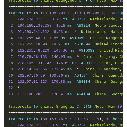
Traceroute
 to 
China
,
Guangzhou
 CT 
(
TCP 
Mode
,
Max
30
====================================================
traceroute to 
113.108
.
209.1
(
113.108
.
209.1
),
30
 hops
1
194.124
.
216.1
0.78
 ms  AS3214  
Netherlands
,
Nor
2
194.169
.
180.250
1.16
 ms  AS3214  
Netherlands
,
N
3
91.200
.
241.152
6.53
 ms  
*
Netherlands
,
North
H
4
162.255
.
48.9
7.85
 ms  AS10099  
United
Kingdom
,
5
162.255
.
48.90
18.91
 ms  AS10099  
United
Kingdom
6
162.255
.
48.229
146.36
 ms  AS10099  
United
Kingd
7
210.78
.
28.153
146.95
 ms  
*
China
,
Beijing
,
Chi
8
218.105
.
131.146
176.69
 ms  AS9929  
China
,
Guang
9
210.14
.
161.66
177.45
 ms  
*
China
,
Guangdong
,
S
10
202.97
.
16.69
180.20
 ms  AS4134  
China
,
Guangdon
11
202.97
.
81.225
179.83
 ms  AS4134  
China
,
Guangdo
12
*
13
113.108
.
209.1
178.41
 ms  AS4134  
China
,
Guangdo
Traceroute
 to 
China
,
Shanghai
 CT 
(
TCP 
Mode
,
Max
30
H
====================================================
traceroute to 
180.153
.
28.5
(
180.153
.
28.5
),
30
 hops m
1
194.124
.
216.1
0.90
 ms  AS3214  
Netherlands
,
Nor