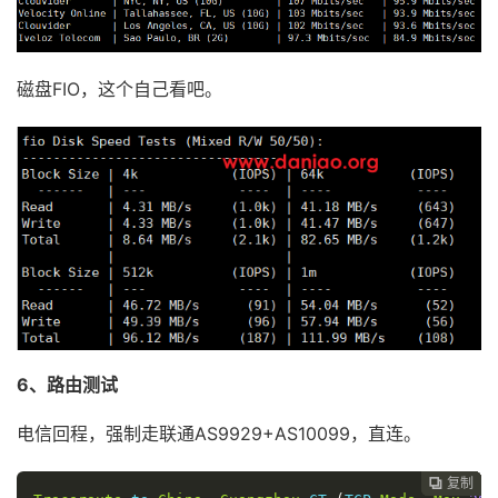
磁盘FIO，这个自己看吧。
6、路由测试
电信回程，强制走联通AS9929+AS10099，直连。
复制
复制
复制
复制
复制




