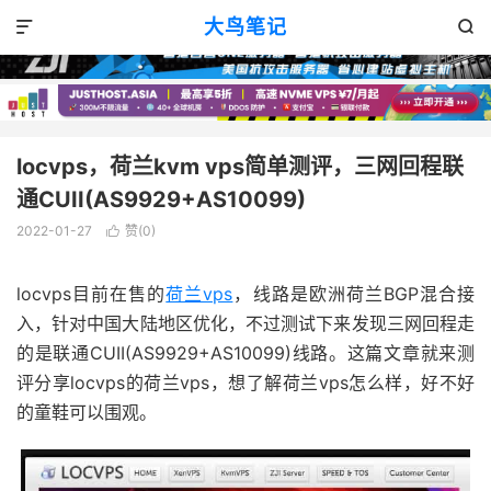
VPS评测
正文

大鸟笔记


locvps，荷兰kvm vps简单测评，三网回程联
通CUII(AS9929+AS10099)
2022-01-27
赞(
0
)

locvps目前在售的
荷兰vps
，线路是欧洲荷兰BGP混合接
入，针对中国大陆地区优化，不过测试下来发现三网回程走
的是联通CUII(AS9929+AS10099)线路。这篇文章就来测
评分享locvps的荷兰vps，想了解荷兰vps怎么样，好不好
的童鞋可以围观。