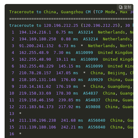
Traceroute
 to 
China
,
Beijing
 CU 
(
TCP 
Mode
,
Max
30
Ho
====================================================
复制
复制
复制



Traceroute
 to 
China
,
Guangzhou
 CM 
(
TCP 
Mode
,
Max
30
traceroute to 
123.125
.
99.1
(
123.125
.
99.1
),
30
 hops m
====================================================
1
194.124
.
216.1
2.31
 ms  AS3214  
Netherlands
,
Nor
traceroute to 
120.196
.
212.25
(
120.196
.
212.25
),
30
 ho
2
194.169
.
180.250
2.20
 ms  AS3214  
Netherlands
,
N
1
194.124
.
216.1
0.75
 ms  AS3214  
Netherlands
,
Nor
3
91.200
.
241.152
6.85
 ms  
*
Netherlands
,
North
H
2
194.169
.
180.250
0.88
 ms  AS3214  
Netherlands
,
N
4
162.255
.
48.9
7.35
 ms  AS10099  
United
Kingdom
,
3
91.200
.
241.152
6.73
 ms  
*
Netherlands
,
North
H
5
162.255
.
48.90
18.97
 ms  AS10099  
United
Kingdom
4
162.255
.
48.9
7.30
 ms  AS10099  
United
Kingdom
,
6
162.255
.
48.229
144.17
 ms  AS10099  
United
Kingd
5
162.255
.
48.90
19.11
 ms  AS10099  
United
Kingdom
7
210.78
.
28.153
147.09
 ms  
*
China
,
Beijing
,
Chi
6
162.255
.
48.229
145.15
 ms  AS10099  
United
Kingd
8
210.78
.
30.166
147.86
 ms  
*
China
,
ChinaUnicom
7
210.78
.
28.157
147.05
 ms  
*
China
,
Beijing
,
Chi
9
219.158
.
35.17
149.54
 ms  AS4837  
China
,
Beijing
8
218.105
.
131.146
176.60
 ms  AS9929  
China
,
Guang
10
219.158
.
103.69
150.35
 ms  AS4837  
China
,
Beijin
9
210.14
.
161.62
176.19
 ms  
*
China
,
Guangdong
,
G
11
*
10
219.158
.
33.69
178.30
 ms  AS4837  
China
,
Guangdo
12
61.148
.
156.238
149.22
 ms  AS4808  
China
,
Beijin
11
219.158
.
46.150
239.85
 ms  AS4837  
China
,
Guangd
13
124.65
.
194.134
149.82
 ms  AS4808  
China
,
Beijin
12
221.183
.
94.173
217.92
 ms  AS9808  
China
,
Guangd
14
61.135
.
113.154
148.97
 ms  AS4808  
China
,
Beijin
13
*
15
*
14
211.136
.
196.238
241.68
 ms  AS56040  
China
,
Guan
16
123.125
.
99.1
157.39
 ms  AS4808  
China
,
Beijing
,
15
211.139
.
180.106
242.21
 ms  AS56040  
China
,
Guan
16
*