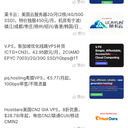
赞(
0
)

莱卡云：美国云服务器20/月(2核/4G/50G
SSD)，特价独服450元/月，机房有宁波/
镇江/成都/枣庄/扬州/绍兴/香港/韩国/日本/
美国
赞(
1
)

V.PS，新加坡优化线路VPS补货
(CTG+CN2)，42.95欧元/月，2C(AMD
EPYC 7003)/2G/30G SSD/1Gbps@1T
赞(
0
)

pq.hosting希腊VPS，€5.77/月起，
10Gbps带宽/不限流量
赞(
0
)

Hostdare美国CN2 GIA VPS，8折优惠，
$28.79/年起，电信CN2/联通CUII/移动
CMIN2