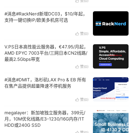
赞(
0
)

#消息#RackNerd新增DC03，$10/年起，
支持一键切换IP/欧美多机房可选
赞(
0
)

V.PS日本高性能云服务器，€47.95/月起，
AMD EPYC 7003平台/三网日本CN2线路/
最高2.5Gbps带宽
赞(
0
)

#消息#DMIT，洛杉矶LAX Pro & EB 所有
在售产品提供超量降速不停机服务
赞(
0
)

megalayer：新加坡独立服务器，399元/
月，10M优化线路/E3-1230/16G内存/1T
HDD或240G SSD
赞(
0
)
