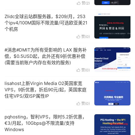
赞(
2
)

Zlidc全球云站群服务器，$209/月，253
个ipv4/100M国际不限流量/可选欧亚美21
个机房
赞(
0
)

#消息#DMIT为所有受影响的 LAX 服务补
偿，$0.5USD起，此外还有9折优惠补偿
(需要当前账户内存在有效的服务)
赞(
0
)

lisahost上新Virgin Media O2英国家宽
VPS，9折优惠，折后90元/起，英国家庭
住宅VPS/双ISP属性IP
赞(
0
)

pqhosting，智利VPS，限时5.2折优惠，
€3/月起，10Gbps@不限流量/支持
Windows