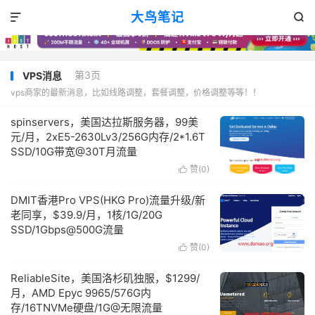
大鸟笔记


第3页
VPS消息
vps商家的最新消息，比如线路调整，套餐调整，价格调整等等！！
spinservers，美国达拉斯服务器，99美
元/月，2xE5-2630Lv3/256G内存/2*1.6T
SSD/10G带宽@30T月流量
赞(
0
)

DMIT香港Pro VPS(HKG Pro)流量升级/新
老同享，$39.9/月，1核/1G/20G
SSD/1Gbps@500G流量
赞(
0
)

ReliableSite，美国洛杉矶独服，$1299/
月，AMD Epyc 9965/576G内
存/16TNVMe硬盘/1G@无限流量