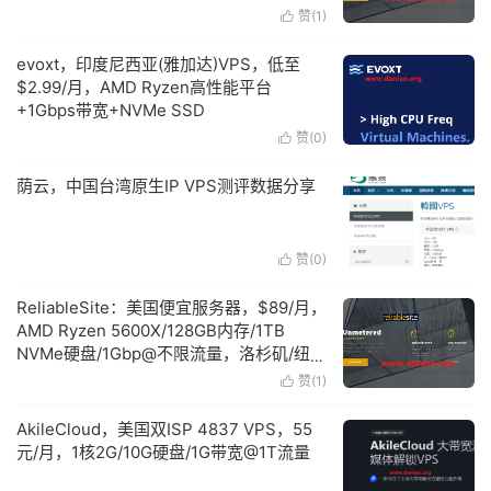
赞(
1
)

evoxt，印度尼西亚(雅加达)VPS，低至
$2.99/月，AMD Ryzen高性能平台
+1Gbps带宽+NVMe SSD
赞(
0
)

荫云，中国台湾原生IP VPS测评数据分享
赞(
0
)

ReliableSite：美国便宜服务器，$89/月，
AMD Ryzen 5600X/128GB内存/1TB
NVMe硬盘/1Gbp@不限流量，洛杉矶/纽
约/迈阿密
赞(
1
)

AkileCloud，美国双ISP 4837 VPS，55
元/月，1核2G/10G硬盘/1G带宽@1T流量