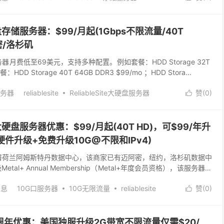
liableSite荷兰服务器
大硬盘存储服务器：$99/月起(1Gbps不限流量/40T
密/洛杉矶
独立服务器月费低至69美元，支持多种配置。例如套餐：HDD Storage 32T
：HDD Storage 40T 64GB DDR3 $99/mo ；HDD Stora...
务器
reliablesite
ReliableSite大硬盘服务器
赞(
0
)

美国大硬盘服务器优惠：$99/月起(40T HD)，可$99/年升
5折硬件升级+免费升级10G@不限和IPv4)
目前开始部署荷兰阿姆斯特丹数据中心，该商家已有迈阿密，纽约，洛杉矶数据中
tal+ Annual Membership（Metal+年度会员资格），该服务器激
级；免...
消息
10G口服务器
10G无限流量
reliablesite
赞(
0
)

矶独立服务器
独立服务器
美国独服特惠
美国独立服务器
e，20周年优惠：美国独服升级2G带宽不限流量仅需$20/