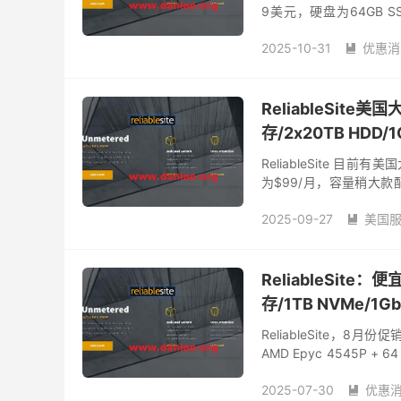
9美元，硬盘为64GB 
$99/月，硬盘配置大小为32
2025-10-31
优惠消

ReliableSite
存/2x20TB HD
ReliableSite 目
为$99/月，容量稍大款配置为
纽约/迈阿密/洛...
2025-09-27
美国

reliablesite官网
存储
ReliableSite
存/1TB NVMe/
ReliableSite
AMD Epyc 4545P + 64
R...
2025-07-30
优惠
