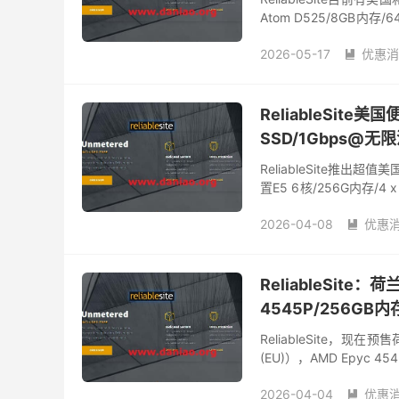
Atom D525/8GB内存
该是引流套餐，秒售罄。..
2026-05-17
优惠消

ReliableSite美
SSD/1Gbps@无
ReliableSite推
置E5 6核/256G内存/4
及文件转存、边缘缓存、企.
2026-04-08
优惠

ReliableSite特价独服
美国大内存服务器
美
ReliableSite
4545P/256GB内
ReliableSite，现在预售
(EU)），AMD Epyc 4
2026-04-04
优惠
