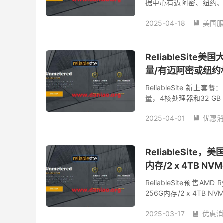
据中心有迈阿密、纽约、洛
量。此外还有个限时优惠：
2025-04-18
美国

reliablesite服务器
ReliableSit
量/有迈阿密或纽约
ReliableSite 新
量，4核处理器和32 G
量。 1、官网 网址：https:/
2025-04-01
优惠

美国大容量服务器
美
ReliableSite
内存/2 x 4TB N
ReliableSite预售AM
256G内存/2 x 4TB
源有6折优惠。...
2025-03-17
优惠消
