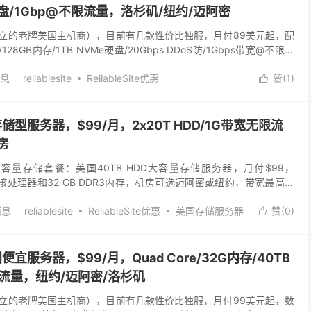
e硬盘/1Gbp@不限流量，洛杉矶/纽约/迈阿密
2006年成立的老牌美国主机商），目前有几款性价比独服，月付89美元起，配
X/128GB内存/1TB NVMe硬盘/20Gbps DDoS防/1Gbps带宽@不限流
消息
reliablesite
ReliableSite优惠
赞(
1
)

国便宜服务器
美国存储型服务器，$99/月，2x20T HDD/1G带宽无限流
房
新上两个大容量存储套餐：美国40TB HDD大容量存储服务器，月付$99，
4核处理器和32 GB DDR3内存，机房可选迈阿密或纽约，带宽最高可
有4x8TB HD...
消息
reliablesite
ReliableSite优惠
美国存储服务器
赞(
0
)

：美国便宜服务器，$99/月，Quad Core/32G内存/40TB
限流量，纽约/迈阿密/洛杉矶
2006年成立的老牌美国主机商），目前有几款性价比独服，月付99美元起，数