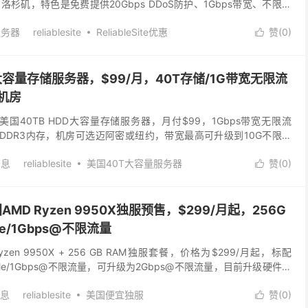
杉矶，特色是免费提供20Gbps DDoS防护、1Gbps带宽、不限流
每月仅需19美元即可升...
服务器
reliablesite
ReliableSite优惠
赞(
0
)

e美国大容量存储服务器，$99/月，40T存储/1G带宽无限流
机房
上套餐：美国40TB HDD大容量存储服务器，月付$99，1Gbps带宽无限流
B DDR3内存，机房可选迈阿密或纽约，带宽最高可升级到10G不限流
/ww...
消息
reliablesite
美国40T大容量服务器
赞(
0
)

国存储服务器
，美国AMD Ryzen 9950X独服预售，$299/月起，256G
VMe/1Gbps@不限流量
D Ryzen 9950X + 256 GB RAM独服套餐，价格为$299/月起，标配
 NVMe/1Gbps@不限流量，可升级为2Gbps@不限流量，目前升级硬件资
息
reliablesite
美国便宜独服
赞(
0
)
