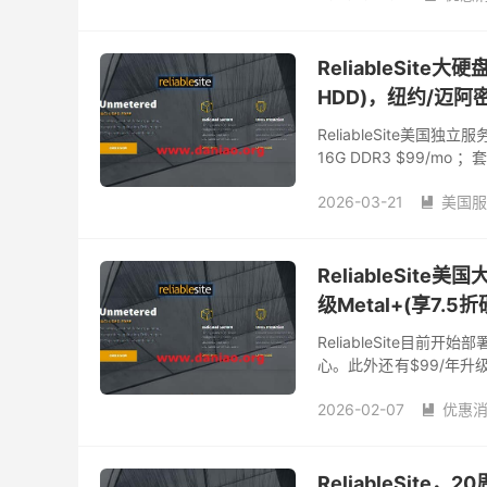
reliablesite服务器
Re
ReliableSite
HDD)，纽约/迈阿
ReliableSite美国
16G DDR3 $99/mo ；套餐
2026-03-21
美国服

美国大硬盘存储服务器
ReliableSite
级Metal+(享7.
ReliableSite
心。此外还有$99/年升级Me
活后，可享循环折扣硬件升
2026-02-07
优惠

reliablesite官网
洛杉
ReliableSit