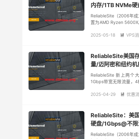
内存/1TB NVM
ReliableSite（
置为AMD Ryzen 5600
量，数据中心有迈阿...
2025-05-18
VPS

reliablesite优惠码
美
ReliableSite
量/迈阿密和纽约机
ReliableSite 
1Gbps带宽无限流量，
升级到10G不限流量。此外还
2025-04-29
优惠

ReliableSite
硬盘/1Gbps@不
ReliableSite（