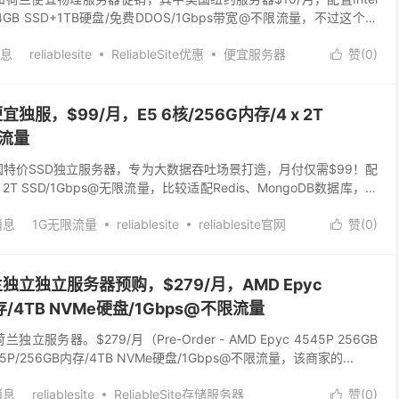
/64GB SSD+1TB硬盘/免费DDOS/1Gbps带宽@不限流量，不过这个应
.
息
reliablesite
ReliableSite优惠
便宜服务器
赞(
0
)

国便宜独服，$99/月，E5 6核/256G内存/4 x 2T
限流量
出超值美国特价SSD独立服务器，专为大数据吞吐场景打造，月付仅需$99！配
 x 2T SSD/1Gbps@无限流量，比较适配Redis、MongoDB数据库，以
..
消息
1G无限流量
reliablesite
reliablesite官网
赞(
0
)

SSD大盘服务器
洛杉矶独立服务器
美国1g服务器
国存储服务器
荷兰存储服务器
：荷兰独立独立服务器预购，$279/月，AMD Epyc
存/4TB NVMe硬盘/1Gbps@不限流量
荷兰独立服务器。$279/月（Pre-Order - AMD Epyc 4545P 256GB
545P/256GB内存/4TB NVMe硬盘/1Gbps@不限流量，该商家的...
消息
reliablesite
ReliableSite存储服务器
赞(
0
)
