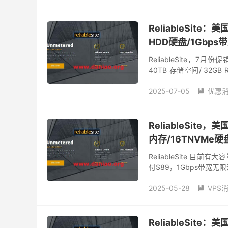
reliablesite服务器
便
ReliableSite：
HDD硬盘/1Gbp
ReliableSite
40TB 存储空间/ 32GB RA
美元/月...
2025-07-05
优惠

ReliableSite，
内存/16TNVMe
ReliableSite 
付$89，1Gbps带宽无
可升级到10G不限流量。
2025-05-28
VPS

reliablesite官网
无限
美国独服
ReliableSite