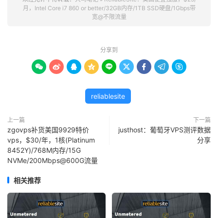
月，Intel Core i7 860 or better/32GB内存/1TB SSD硬盘/1Gbps带
宽@不限流量
分享到









reliablesite
上一篇
下一篇
zgovps补货美国9929特价
justhost：葡萄牙VPS测评数据
vps，$30/年，1核(Platinum
分享
8452Y)/768M内存/15G
NVMe/200Mbps@600G流量
相关推荐