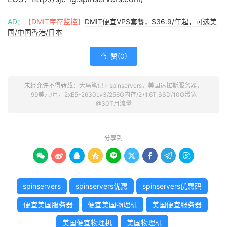
AD：
【DMIT库存监控】
DMIT便宜VPS套餐，$36.9/年起，可选美
国/中国香港/日本
赞(
0
)

未经允许不得转载：
大鸟笔记
»
spinservers，美国达拉斯服务器，
99美元/月，2xE5-2630Lv3/256G内存/2*1.6T SSD/10G带宽
@30T月流量
分享到









spinservers
spinservers优惠
spinservers优惠码
便宜美国服务器
便宜美国物理机
美国便宜服务器
美国便宜物理机
美国物理机