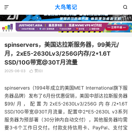
VPS消息
正文

大鸟笔记


spinservers，美国达拉斯服务器，99美元/
月，2xE5-2630Lv3/256G内存/2*1.6T
SSD/10G带宽@30T月流量
2025-06-03
赞(
0
)

spinservers（1994年成立的美国MET International旗下服
务器品牌）发布了6月份优惠促销，美国中部达拉斯服务器
$99/月，配置为2xE5-2630Lv3/256G内存/2*1.6T
SSD/10G带宽@30T月流量，配置中2*E5-2630L v3系列
服务器为预部署（30分钟内自动交付），其他服务器均需
要3-6个工作日交付。付款支持信用卡、PayPal、支付宝