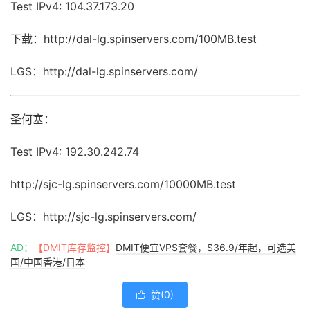
Test IPv4: 104.37.173.20
下载：http://dal-lg.spinservers.com/100MB.test
LGS：http://dal-lg.spinservers.com/
圣何塞：
Test IPv4: 192.30.242.74
http://sjc-lg.spinservers.com/10000MB.test
LGS：http://sjc-lg.spinservers.com/
AD：
【DMIT库存监控】
DMIT便宜VPS套餐，$36.9/年起，可选美
国/中国香港/日本
赞(
0
)
