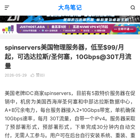
优惠消息
正文

大鸟笔记


spinservers美国物理服务器，低至$99/月
起，可选达拉斯/圣何塞，10Gbps@30T月流
量
2026-05-29
赞(
0
)

美国老牌IDC商家spinservers，目前有5款特价服务器在促
销中，机房为美国西海岸圣何塞和中部达拉斯数据中心，
A+B冗余电力，每台服务器接入2*10Gbps带宽，单机确保
10Gbps速率，每月 30T流量，自带一个IPv4。服务器采取
了预部署形式，预部署形式，下单完成30分钟内自动交
付，无需人工参与。用户可在后台自行安装系统、重装、重