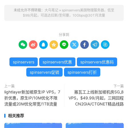
未经允许不得转载：
大鸟笔记
»
spinservers美国物理服务器，低至
$99/月起，可选达拉斯/圣何塞，10Gbps@30T月流量
分享到









spinservers
spinservers优惠
spinservers优惠码
spinservers促销
spinservers打折
上一篇
下一篇
lightlayer新加坡原生IP VPS，7
搬瓦工上线新加坡机房SG_8
折优惠，原生IP/10M优化不限
VPS，$49.99/月起，三网回程
流量或20M优化带宽/1TB流量
CN2GIA/CTGNET精品线路
相关推荐