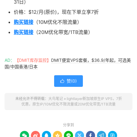
31日）
价格：$12/月(原价)，现在下单立享7折
购买链接
（10M优化不限流量）
购买链接
（20M优化带宽/1TB流量）
AD：
【DMIT库存监控】
DMIT便宜VPS套餐，$36.9/年起，可选美
国/中国香港/日本
赞(
0
)

未经允许不得转载：
大鸟笔记
»
lightlayer新加坡原生IP VPS，7折
优惠，原生IP/10M优化不限流量或20M优化带宽/1TB流量
分享到








