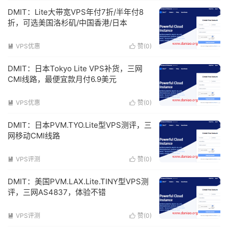
DMIT：Lite大带宽VPS年付7折/半年付8
折，可选美国洛杉矶/中国香港/日本
VPS优惠
赞(
0
)


DMIT：日本Tokyo Lite VPS补货，三网
CMI线路，最便宜款月付6.9美元
VPS优惠
赞(
0
)


DMIT：日本PVM.TYO.Lite型VPS测评，三
网移动CMI线路
VPS评测
赞(
0
)


DMIT：美国PVM.LAX.Lite.TINY型VPS测
评，三网AS4837，体验不错
VPS评测
赞(
0
)

