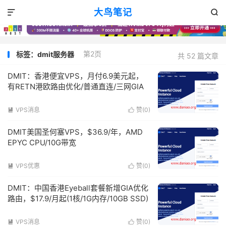
大鸟笔记


第2页
标签：dmit服务器
共 52 篇文章
DMIT：香港便宜VPS，月付6.9美元起，
有RETN港欧路由优化/普通直连/三网GIA
VPS消息
赞(
0
)


DMIT美国圣何塞VPS，$36.9/年，AMD
EPYC CPU/10G带宽
VPS优惠
赞(
0
)


DMIT：中国香港Eyeball套餐新增GIA优化
路由，$17.9/月起(1核/1G内存/10GB SSD)
VPS消息
赞(
0
)

