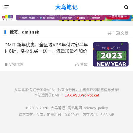
大鸟笔记


标签：dmit ssh
共 1 篇文章
DMIT 新年优惠，全区域VPS年付7折/半年
付8折，洛杉矶买一送一，流量加量不加价
VPS优惠
赞(
0
)


大鸟博客:专注于国外VPS，独立服务器，主机测评和优惠信息分享!
本站运行于DMIT：
LAX.AS3.Pro.Pocket
© 2016-2026
大鸟笔记
网站地图
privacy-policy
请求次数：3 次，加载用时：0.029 秒，内存占用：6.83 MB