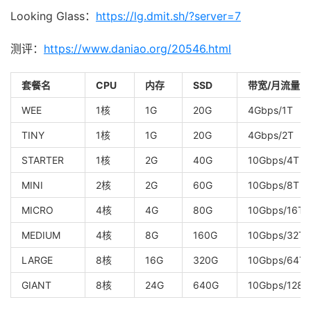
Looking Glass：
https://lg.dmit.sh/?server=7
测评：
https://www.daniao.org/20546.html
套餐名
CPU
内存
SSD
带宽/月流量
WEE
1核
1G
20G
4Gbps/1T
TINY
1核
1G
20G
4Gbps/2T
STARTER
1核
2G
40G
10Gbps/4T
MINI
2核
2G
60G
10Gbps/8T
MICRO
4核
4G
80G
10Gbps/16T
MEDIUM
4核
8G
160G
10Gbps/32T
LARGE
8核
16G
320G
10Gbps/64T
GIANT
8核
24G
640G
10Gbps/128T