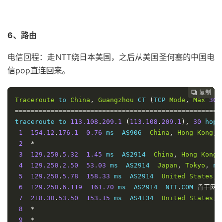
6、路由
电信回程：走NTT绕日本美国，之后从美国圣何塞的中国电
信pop直连回来。
复制
复制
复制
复制
复制





Traceroute
 to 
China
,
Guangzhou
 CT 
(
TCP 
Mode
,
Max
30
====================================================
traceroute to 
113.108
.
209.1
(
113.108
.
209.1
),
30
 hops
1
154.12
.
176.1
0.76
 ms  AS906  
China
,
Hong
Kong
,
 
2
*
3
129.250
.
5.32
1.45
 ms  AS2914  
China
,
Hong
Kong
,
4
129.250
.
2.50
53.03
 ms  AS2914  
Japan
,
Tokyo
,
 nt
5
129.250
.
5.78
158.33
 ms  AS2914  
United
States
,
6
129.250
.
6.119
161.70
 ms  AS2914  NTT
.
COM 
骨干网,
7
218.30
.
53.50
153.15
 ms  AS4134  
United
States
,
8
*
9
*