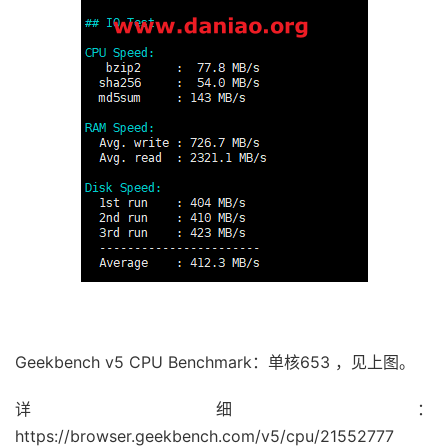
Geekbench v5 CPU Benchmark：单核653 ，见上图。
详细：
https://browser.geekbench.com/v5/cpu/21552777