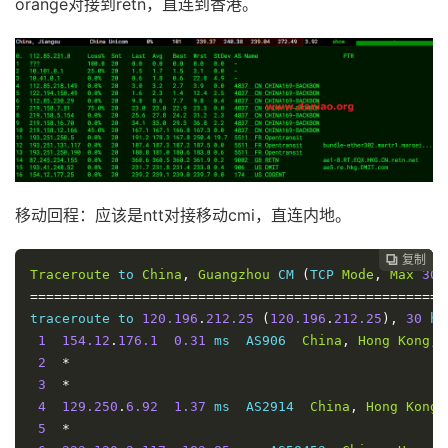
orange对接到retn，直连到香港。
29
*
20
*
30
*
21
*
22
*
23
*
Traceroute
 to 
China
,
Shanghai
 CU 
(
TCP 
Mode
,
Max
30
H
24
*
====================================================
25
*
traceroute to 
58.247
.
8.158
(
58.247
.
8.158
),
30
 hops m
26
*
1
154.12
.
176.1
0.32
 ms  AS906  
China
,
Hong
Kong
,
 
27
*
2
*
28
*
移动回程：应该是ntt对接移动cmi，直连内地。
3
87.245
.
232.179
1.21
 ms  AS9002  RETN
.
NET 
骨干网,
29
*
4
113.29
.
40.85
1.46
 ms  AS3549  
China
,
Hong
Kong
,
30
*
5
4.69
.
209.169
229.06
 ms  AS3356  
United
States
,
复制
复制
复制



Traceroute
 to 
China
,
Guangzhou
 CM 
(
TCP 
Mode
,
Max
30
6
4.53
.
209.78
311.05
 ms  AS3356  
United
States
,
C
====================================================
7
219.158
.
97.177
350.12
 ms  AS4837  
China
,
Shangh
traceroute to 
120.196
.
212.25
(
120.196
.
212.25
),
30
 ho
8
219.158
.
6.205
349.70
 ms  AS4837  
China
,
Shangha
1
154.12
.
176.1
0.31
 ms  AS906  
China
,
Hong
Kong
,
 
9
*
2
*
10
*
3
*
11
112.64
.
250.202
338.99
 ms  AS17621  
China
,
Shang
4
129.250
.
6.92
1.37
 ms  AS2914  
China
,
Hong
Kong
,
12
58.247
.
8.153
373.13
 ms  AS17621  
China
,
Shangha
5
*
13
*