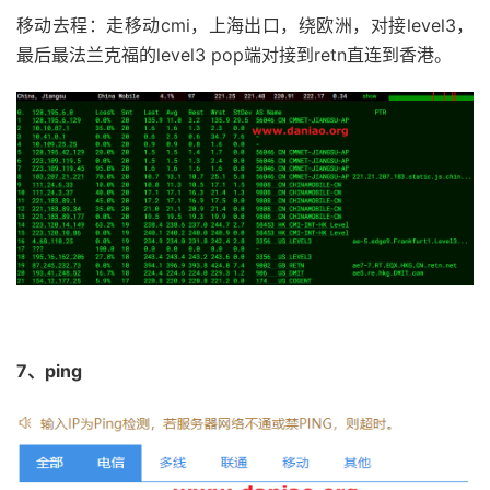
4
129.250
.
6.92
1.47
 ms  AS2914  
China
,
Hong
Kong
,
移动去程：走移动cmi，上海出口，绕欧洲，对接level3，
traceroute to 
123.125
.
99.1
(
123.125
.
99.1
),
30
 hops m
5
*
1
154.12
.
176.1
0.30
 ms  AS906  
China
,
Hong
Kong
,
 
最后最法兰克福的level3 pop端对接到retn直连到香港。
6
*
2
*
7
*
3
*
8
*
4
154.54
.
88.49
1.85
 ms  AS174  
China
,
Hong
Kong
,
 
9
*
5
129.250
.
7.31
45.12
 ms  AS2914  
Japan
,
Osaka
,
 nt
10
*
6
219.158
.
34.153
220.86
 ms  AS4837  
China
,
Beijin
11
*
7
219.158
.
9.218
212.91
 ms  AS4837  
China
,
Beijing
12
*
8
*
13
*
9
*
14
*
10
219.158
.
9.214
332.17
 ms  AS4837  
China
,
Beijing
15
*
11
*
16
*
12
*
17
*
13
61.148
.
158.90
315.17
 ms  AS4808  
China
,
Beijing
18
*
14
*
7、ping
19
*
15
*
20
*
16
*
21
*
17
*
22
*
18
*
23
*
19
*