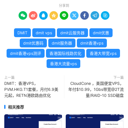
分享到









DMIT
dmit vps
dmit云服务器
dmit优惠
dmit优惠码
dmit服务器
dmit香港vps
dmit香港vps测评
香港国际线路优化
香港大带宽vps
香港大流量vps
上一篇
下一篇
DMIT：香港VPS，
CloudCone ，美国便宜VPS，
PVM.HKG.T1套餐，月付6.9美
年付$10.99，1Gbs带宽@2T流
元起，RETN港欧路由优化
量/RAID-10 SSD磁盘
相关推荐