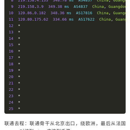
8
219.158
.
4.133
348.78
 ms  AS4837  
China
,
Guangdo
====================================================
9
219.158
.
3.9
349.38
 ms  AS4837  
China
,
Guangdong
traceroute to 
180.149
.
128.9
(
180.149
.
128.9
),
30
 hops
10
120.86
.
0.182
348.36
 ms  AS17816  
China
,
Guangdo
1
154.12
.
176.1
0.32
 ms  AS906  
China
,
Hong
Kong
,
 
11
120.80
.
175.62
334.66
 ms  AS17622  
China
,
Guangd
2
*
12
*
3
*
13
*
4
*
14
*
5
*
15
*
6
*
16
*
7
*
17
*
8
*
18
*
9
*
19
*
10
202.97
.
40.45
278.56
 ms  AS4134  
China
,
Beijing
,
20
*
11
*
21
*
12
36.110
.
251.73
262.35
 ms  AS23724  
China
,
Beijin
22
*
13
*
23
*
14
*
24
*
15
*
25
*
16
*
26
*
17
*
27
*
18
*
联通去程：联通骨干从北京出口，绕欧洲，最后从法国
28
*
19
*