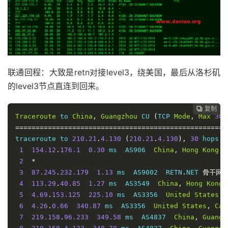
14
*
15
*
16
*
17
*
18
*
19
*
联通回程：大致是retn对接level3，绕美国，最后从洛杉矶
20
*
21
*
的level3节点直连到回来。
22
*
23
*
复制
复制
复制
复制




Traceroute
 to 
China
,
Guangzhou
 CU 
(
TCP 
Mode
,
Max
30
24
*
====================================================
25
*
traceroute to 
210.21
.
4.130
(
210.21
.
4.130
),
30
 hops m
26
*
1
154.12
.
176.1
0.30
 ms  AS906  
China
,
Hong
Kong
,
 
27
*
2
*
28
*
3
87.245
.
232.179
1.13
 ms  AS9002  RETN
.
NET 
骨干网,
29
*
4
113.29
.
40.85
1.27
 ms  AS3549  
China
,
Hong
Kong
,
30
*
5
4.69
.
153.125
225.10
 ms  AS3356  
United
States
,
6
4.26
.
0.66
340.87
 ms  AS3356  
United
States
,
Cal
7
219.158
.
96.233
349.58
 ms  AS4837  
China
,
Guangd
Traceroute
 to 
China
,
Beijing
 CT 
(
TCP 
Mode
,
Max
30
Ho