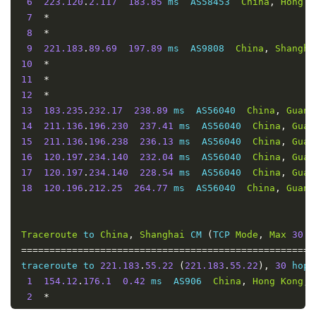
6
223.120
.
2.117
183.85
 ms  AS58453  
China
,
Hong
K
14
*
7
*
15
*
8
*
16
*
9
221.183
.
89.69
197.89
 ms  AS9808  
China
,
Shangha
17
*
10
*
18
*
11
*
19
*
12
*
20
*
13
183.235
.
232.17
238.89
 ms  AS56040  
China
,
Guang
21
*
14
211.136
.
196.230
237.41
 ms  AS56040  
China
,
Guan
22
*
15
211.136
.
196.238
236.13
 ms  AS56040  
China
,
Guan
23
*
16
120.197
.
234.140
232.04
 ms  AS56040  
China
,
Guan
24
*
17
120.197
.
234.140
228.54
 ms  AS56040  
China
,
Guan
25
*
18
120.196
.
212.25
264.77
 ms  AS56040  
China
,
Guang
26
*
27
*
28
*
Traceroute
 to 
China
,
Shanghai
 CM 
(
TCP 
Mode
,
Max
30
H
29
*
====================================================
30
*
traceroute to 
221.183
.
55.22
(
221.183
.
55.22
),
30
 hops
1
154.12
.
176.1
0.42
 ms  AS906  
China
,
Hong
Kong
,
 
2
*
Traceroute
 to 
China
,
Beijing
 CU 
(
TCP 
Mode
,
Max
30
Ho
3
*
====================================================