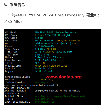
3、系统信息
CPU为AMD EPYC 7402P 24-Core Processor，磁盘IO：
517.3 MB/s