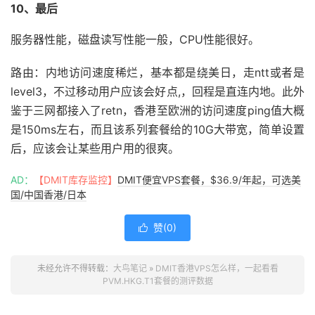
10、最后
服务器性能，磁盘读写性能一般，CPU性能很好。
路由：内地访问速度稀烂，基本都是绕美日，走ntt或者是
level3，不过移动用户应该会好点,，回程是直连内地。此外
鉴于三网都接入了retn，香港至欧洲的访问速度ping值大概
是150ms左右，而且该系列套餐给的10G大带宽，简单设置
后，应该会让某些用户用的很爽。
AD：
【DMIT库存监控】
DMIT便宜VPS套餐，$36.9/年起，可选美
国/中国香港/日本
赞(
0
)

未经允许不得转载：
大鸟笔记
»
DMIT香港VPS怎么样，一起看看
PVM.HKG.T1套餐的测评数据