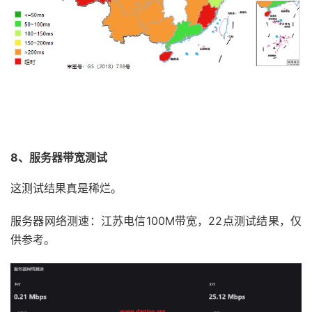
9
221.183
.
89.122
218.14
 ms  AS9808  
China
,
Beijin
10
221.183
.
39.114
218.63
 ms  AS9808  
China
,
Beijin
11
*
12
211.136
.
95.226
166.46
 ms  AS56048  
China
,
Beiji
13
211.136
.
67.166
166.75
 ms  AS56048  
China
,
Beiji
14
211.136
.
95.226
166.47
 ms  AS56048  
China
,
Beiji
15
*
16
211.136
.
25.153
167.77
 ms  AS56048  
China
,
Beiji
8、服务器带宽测试
这测试结果真是稀烂。
服务器网络测速：江苏电信100M带宽，22点测试结果，仅
供参考。