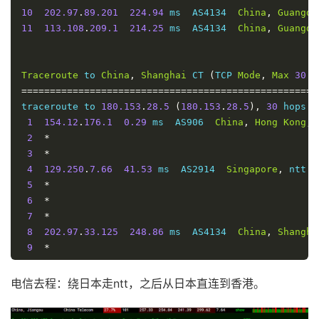
10
202.97
.
89.201
224.94
 ms  AS4134  
China
,
Guangdo
11
113.108
.
209.1
214.25
 ms  AS4134  
China
,
Guangdo
Traceroute
 to 
China
,
Shanghai
 CT 
(
TCP 
Mode
,
Max
30
H
====================================================
traceroute to 
180.153
.
28.5
(
180.153
.
28.5
),
30
 hops m
1
154.12
.
176.1
0.29
 ms  AS906  
China
,
Hong
Kong
,
 
2
*
3
*
4
129.250
.
7.66
41.53
 ms  AS2914  
Singapore
,
 ntt
.
5
*
6
*
7
*
8
202.97
.
33.125
248.86
 ms  AS4134  
China
,
Shangha
9
*
10
*
11
*
电信去程：绕日本走ntt，之后从日本直连到香港。
12
101.95
.
225.158
272.92
 ms  AS4812  
China
,
Shangh
13
*