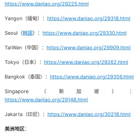
https://www.daniao.org/29225.html
Yangon（缅甸）：
https://www.daniao.org/29318.html
Seoul（
韩国
）：
https://www.daniao.org/29330.html
TaiWan（中国）：
https://www.daniao.org/29909.html
Tokyo（日本）：
https://www.daniao.org/29262.html
Bangkok（泰国）：
https://www.daniao.org/29356.html
Singapore（新加坡）：
https://www.daniao.org/29148.html
Jakarta（印尼）：
https://www.daniao.org/30218.html
美洲地区
：