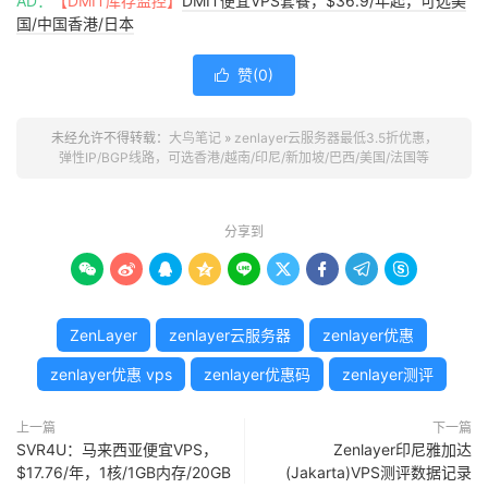
AD：
【DMIT库存监控】
DMIT便宜VPS套餐，$36.9/年起，可选美
国/中国香港/日本
赞(
0
)

未经允许不得转载：
大鸟笔记
»
zenlayer云服务器最低3.5折优惠，
弹性IP/BGP线路，可选香港/越南/印尼/新加坡/巴西/美国/法国等
分享到









ZenLayer
zenlayer云服务器
zenlayer优惠
zenlayer优惠 vps
zenlayer优惠码
zenlayer测评
上一篇
下一篇
SVR4U：马来西亚便宜VPS，
Zenlayer印尼雅加达
$17.76/年，1核/1GB内存/20GB
(Jakarta)VPS测评数据记录