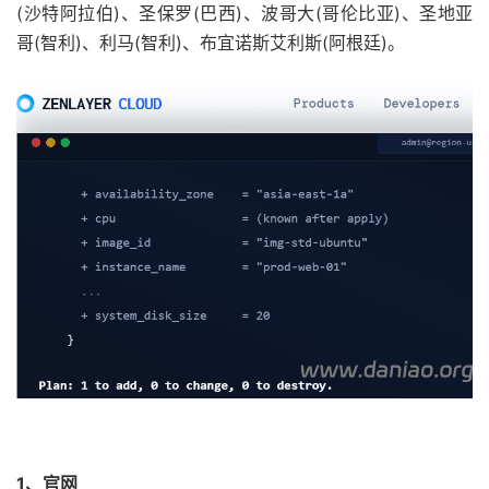
(沙特阿拉伯)、圣保罗(巴西)、波哥大(哥伦比亚)、圣地亚
哥(智利)、利马(智利)、布宜诺斯艾利斯(阿根廷)。
1、官网