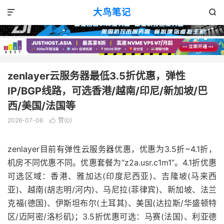
VPS优惠
正文

大鸟笔记


zenlayer云服务器最低3.5折优惠，弹性
IP/BGP线路，可选香港/越南/印尼/新加坡/巴
西/美国/法国等
2026-07-06
赞(
0
)

zenlayer目前有弹性云服务器优惠，优惠为3.5折~4.1折，
机房不同优惠不同。优惠套餐为“z2a.usr.c1m1”。4.1折优惠
可选区域：香港、雅加达(印度尼西亚)、吉隆坡(马来西
亚)、越南(胡志明/河内)、马尼拉(菲律宾)、新加坡、法兰
克福(德国)、伊斯坦布尔(土耳其)、美国(达拉斯/华盛顿特
区/迈阿密/洛杉矶)；3.5折优惠可选：马赛(法国)、利亚德