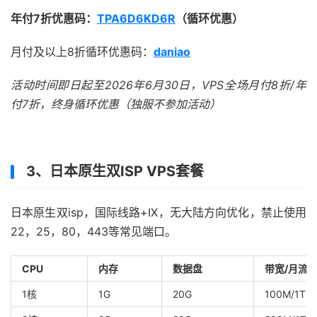
年付7折优惠码：
TPA6D6KD6R
（循环优惠）
月付及以上8折循环优惠码：
daniao
活动时间即日起至2026年6月30日，VPS全场月付8折/年
付7折，终身循环优惠（独服不参加活动）
3、日本原生双ISP VPS套餐
日本原生双isp，国际线路+IX，无大陆方向优化，禁止使用
22，25，80，443等常见端口。
CPU
内存
数据盘
带宽/月流
1核
1G
20G
100M/1T