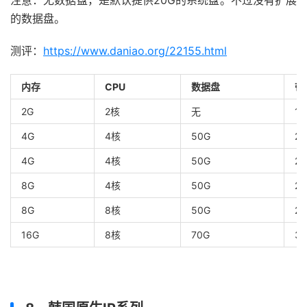
注意：无数据盘，是默认提供20G的系统盘。不过没有扩展
的数据盘。
测评：
https://www.daniao.org/22155.html
内存
CPU
数据盘
带
2G
2核
无
1
4G
4核
50G
2
4G
4核
50G
2
8G
4核
50G
2
8G
8核
50G
2
16G
8核
70G
3