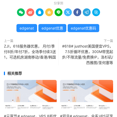
分享到









edgenat
edgenat优惠
edgenat优惠码
上一篇
下一篇
ZJI，618服务器优惠， 月付/季
#618# justhost美国便宜VPS，
付8折/年付7折，全场季付续3送
7.5折循环优惠，300M带宽起
1，可选机房湖南移动/香港/韩国
步/不限流量/免费换IP，洛杉矶/
西雅图/圣何塞等
相关推荐
#元宵节# edgenat，VPS 8折优
#双旦# edgenat，全系VPS可享