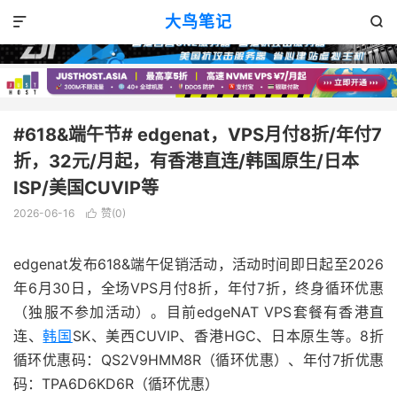
VPS优惠
正文

大鸟笔记


#618&端午节# edgenat，VPS月付8折/年付7
折，32元/月起，有香港直连/韩国原生/日本
ISP/美国CUVIP等
2026-06-16
赞(
0
)

edgenat发布618&端午促销活动，活动时间即日起至2026
年6月30日，全场VPS月付8折，年付7折，终身循环优惠
（独服不参加活动）。目前edgeNAT VPS套餐有香港直
连、
韩国
SK、美西CUVIP、香港HGC、日本原生等。8折
循环优惠码：QS2V9HMM8R（循环优惠）、年付7折优惠
码：TPA6D6KD6R（循环优惠）