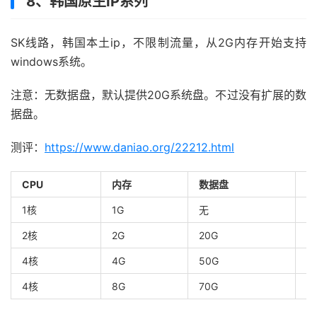
8、韩国原生IP系列
SK线路，韩国本土ip，不限制流量，从2G内存开始支持
windows系统。
注意：无数据盘，默认提供20G系统盘。不过没有扩展的数
据盘。
测评：
https://www.daniao.org/22212.html
CPU
内存
数据盘
带
1核
1G
无
5
2核
2G
20G
5
4核
4G
50G
1
4核
8G
70G
1