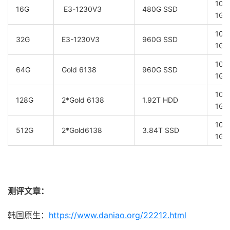
10
16G
E3-1230V3
480G SSD
1G
10
32G
E3-1230V3
960G SSD
1G
10
64G
Gold 6138
960G SSD
1G
10
128G
2*Gold 6138
1.92T HDD
1G
10
512G
2*Gold6138
3.84T SSD
1G
测评文章：
韩国原生：
https://www.daniao.org/22212.html