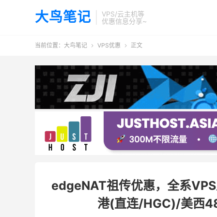
大鸟笔记
VPS/云主机等
优惠信息分享~
当前位置：
大鸟笔记
VPS优惠
正文


edgeNAT祖传优惠，全系VP
港(直连/HGC)/美西4