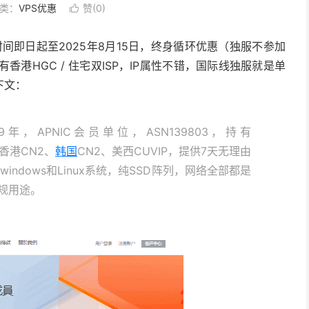
类：
VPS优惠
赞(
0
)

时间即日起至2025年8月15日，终身循环优惠（独服不参加
香港HGC / 住宅双ISP，IP属性不错，国际线独服就是单
下文：
9年，APNIC会员单位，ASN139803，持有
t的香港CN2、
韩国
CN2、美西CUVIP，提供7天无理由
indows和Linux系统，纯SSD阵列，网络全部都是
规用途。