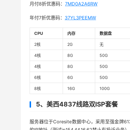
月付8折优惠码：
7MD0A2A6RW
年付7折优惠码：
37YL3PEEMW
CPU
内存
数据盘
2核
2G
无
4核
8G
50G
4核
8G
50G
6核
6G
50G
8核
16G
100G
5、美西4837线路双ISP套餐
服务器位于Coresite数据中心，采用至强金牌6
的IP地址（测试ip154.44.16.62禁止有投诉业