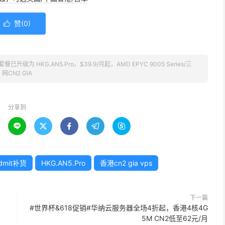
赞(
0
)

套餐已升级为 HKG.AN5.Pro，$39.9/月起，AMD EPYC 9005 Series/三
网CN2 GIA
分享到





dmit补货
HKG.AN5.Pro
香港cn2 gia vps
下一篇
#世界杯&618促销#华纳云服务器全场4折起，香港4核4G
5M CN2低至62元/月