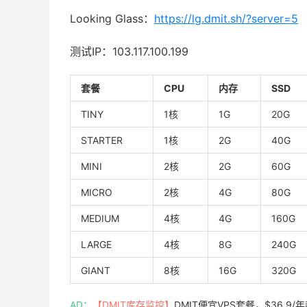
Looking Glass：
https://lg.dmit.sh/?server=5
测试IP：103.117.100.199
套餐
CPU
内存
SSD
TINY
1核
1G
20G
STARTER
1核
2G
40G
MINI
2核
2G
60G
MICRO
2核
4G
80G
MEDIUM
4核
4G
160G
LARGE
4核
8G
240G
GIANT
8核
16G
320G
AD：
【DMIT库存监控】
DMIT便宜VPS套餐，$36.9