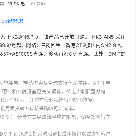
类：
VPS优惠
赞(
0
)

#
dmit服务器
 HKG.AN5.Pro，该产品已开放订购。 HKG AN5 采用
，$39.9/月起。网络：三网回程：香港CTG接国内CN2 GIA，
837+AS10099直连；移动香港CMI直连。此外，DMIT的
 基础设施部署、存储扩容及全球支持体系重组。ARIN 申
AX 硬件和存储设备已完成运输，待电力和配置就绪。
换以降低运营压力，并将在资源就绪后分阶段恢复。
T 正从按月租赁转为直接采购以稳定成本。
所说的 95/5 ） 计费方式导致流量重置限制，调整规则旨在
DMIT 正通过长期采购和延长成本摊销以减少对客户