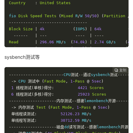
Country
:
United
States
fio 
Disk
Speed
Tests
(
Mixed
 R
/
W 
50
/
50
)
(
Partition
/
d
---------------------------------
Block
Size
|
4k
(
IOPS
)
|
64k
(
I
------
|
---
----
|
----
-
Read
|
296.06
 MB
/
s  
(
74.0k
)
|
2.74
 GB
/
s    
(
42
Write
|
296.84
 MB
/
s  
(
74.2k
)
|
2.75
 GB
/
s    
(
43
Total
|
592.91
 MB
/
s 
(
148.2k
)
|
5.49
 GB
/
s    
(
85
sysbench测试等
|
|
Block
Size
|
512k
(
IOPS
)
|
1m
(
I
复制
复制
复制



-----------------------
------
|
---
CPU
测试--通过
----
|
sysbench
----
测试-------
-
Read
->
 CPU 
测试中
|
7.04
(
Fast
 GB
Mode
/
s    
,
1
(
-
13.7k
Pass
)
@
|
5sec
8.25
)
 GB
/
s     
(
8
Write
1
线程测试(单核)得分:
|
7.41
 GB
/
s    
(
14.4k
4421
)
|
Scores
8.79
 GB
/
s     
(
8
Total
6
线程测试(多核)得分:
|
14.46
 GB
/
s   
(
28.2k
25923
)
|
Scores
17.05
 GB
/
s   
(
16
--------------------内存测试--感谢
lemonbench
开源--------
iperf3 
->
内存测试
Network
Test
Speed
(
Fast
Tests
Mode
,
(
IPv4
1
-
Pass
):
@
5sec
)
---------------------------------
单线程读测试:
52126.23
 MB
/
s

Provider
单线程写测试:
|
Location
30712.59
(
Link
 MB
)
/
|
Send
S
-----
--------------------磁盘
|
-----
dd
读写测试--感谢
lemonbench
|
----
开源--