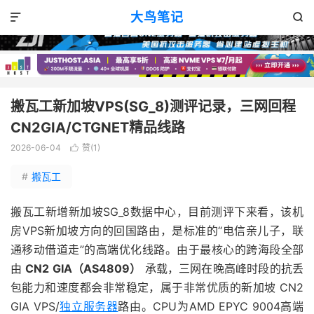
VPS评测
正文

大鸟笔记


搬瓦工新加坡VPS(SG_8)测评记录，三网回程
CN2GIA/CTGNET精品线路
2026-06-04
赞(
1
)

#
搬瓦工
搬瓦工新增新加坡SG_8数据中心，目前测评下来看，该机
房VPS新加坡方向的回国路由，是标准的“电信亲儿子，联
通移动借道走”的高端优化线路。由于最核心的跨海段全部
由
CN2 GIA（AS4809）
承载，三网在晚高峰时段的抗丢
包能力和速度都会非常稳定，属于非常优质的新加坡 CN2
GIA VPS/
独立服务器
路由。CPU为AMD EPYC 9004高端