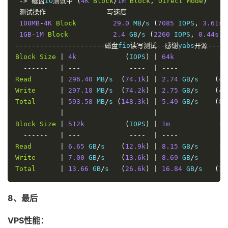
Clouvider
->
磁盘
IO
测试中
(
|
4K
London
Block
,
/
 UK 
1M
Block
(
10G
)
,
Direct
Mode
|
 busy  
)
Eranium
测试操作
|
Amsterdam
写速度
,
 NL 
(
100G
)
|
971
Mb
Uztelecom
100MB
-
4K
Block
|
Tashkent
29.0
,
 UZ 
 MB
(
/
10G
s 
(
)
7085
 IOPS
|
,
 busy  
3.61s
)
Leaseweb
1GB
-
1M
Block
|
Singapore
2.4
,
 GB
 SG 
/
s 
(
10G
(
2260
)
 IOPS
,
|
0.44s
9.21
)
G
Clouvider
----------------------磁盘
|
Los
Angeles
fio
读写测试--感谢
,
 CA
,
 US 
(
10G
yabs
)
|
开源-----
649
Mb
Leaseweb
Block
Size
|
4k
|
 NYC
,
 NY
,
 US 
(
IOPS
(
10G
)
)
|
64k
|
688
Mb
(
I
Edgoo
------
|
---
|
Sao
Paulo
,
 BR 
----
(
1G
|
)
----
|
371
Mb
-
Read
|
296.40
 MB
/
s  
(
74.1k
)
|
2.74
 GB
/
s    
(
42
Geekbench
Write
6
|
Benchmark
297.18
 MB
Test
/
s  
:
(
74.2k
)
|
2.75
 GB
/
s    
(
43
---------------------------------
Total
|
593.58
 MB
/
s 
(
148.3k
)
|
5.49
 GB
/
s    
(
85
Test
|
|
Value
|
Block
Size
|
512k
|
(
IOPS
)
|
1m
(
I
Single
------
Core
|
---
|
1846
----
|
----
-
Multi
Read
Core
|
6.65
|
 GB
8087
/
s    
(
12.9k
)
|
8.15
 GB
/
s     
(
7
Full
Write
Test
|
7.00
|
 https
 GB
/
s    
:
//browser.geekbench.com/v6/c
(
13.6k
)
|
8.69
 GB
/
s     
(
8
Total
|
13.66
 GB
/
s   
(
26.6k
)
|
16.84
 GB
/
s   
(
16
8、最后
VPS性能：