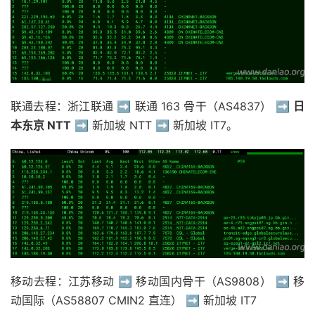
18
-
19
60.11ms
120.198
.*.*
  AS56040   
[
APNIC
-
AP
]
23
56.07ms
211.139
.*.*
  AS56040   
[
CMNET
]
联通去程：浙江联通 ➡️ 联通 163 骨干（AS4837） ➡️
日
本东京 NTT
➡️ 新加坡 NTT ➡️ 新加坡 IT7。
移动去程：江苏移动 ➡️ 移动国内骨干（AS9808） ➡️ 移
动国际（AS58807 CMIN2 直连） ➡️ 新加坡 IT7