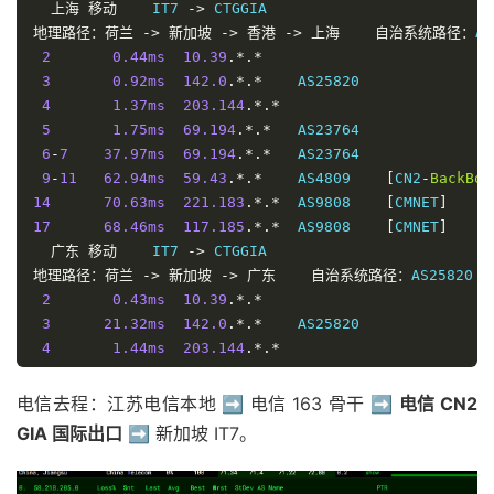
上海
移动
    IT7 
->
地理路径：荷兰
->
新加坡
->
香港
->
上海
自治系统路径：
AS
2
0.44ms
10.39
.*.*
3
0.92ms
142.0
.*.*
    AS25820               
4
1.37ms
203.144
.*.*
5
1.75ms
69.194
.*.*
   AS23764               
6
-
7
37.97ms
69.194
.*.*
   AS23764               
9
-
11
62.94ms
59.43
.*.*
    AS4809    
[
CN2
-
BackBon
14
70.63ms
221.183
.*.*
  AS9808    
[
CMNET
]
17
68.46ms
117.185
.*.*
  AS9808    
[
CMNET
]
广东
移动
    IT7 
->
地理路径：荷兰
->
新加坡
->
广东
自治系统路径：
AS25820 
-
2
0.43ms
10.39
.*.*
3
21.32ms
142.0
.*.*
    AS25820               
4
1.44ms
203.144
.*.*
5
1.14ms
69.194
.*.*
   AS23764               
6
37.15ms
69.194
.*.*
   AS23764               
电信去程：江苏电信本地 ➡️ 电信 163 骨干 ➡️
电信 CN2
10
51.17ms
59.43
.*.*
    AS4809    
[
CN2
-
BackBon
GIA 国际出口
➡️ 新加坡 IT7。
11
56.69ms
202.97
.*.*
   AS4134    
[
CHINANET
-
BB
13
-
14
42.52ms
221.183
.*.*
  AS9808    
[
CMNET
]
16
-
17
54.14ms
211.136
.*.*
  AS56040   
[
CMNET
]