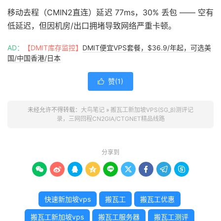
移动去程（CMIN2直连）延迟 77ms，30% 丢包 —— 空有
低延迟，但因机房/出口拥堵导致网络严重卡顿。
AD：
【DMIT库存监控】
DMIT便宜VPS套餐，$36.9/年起，可选美
国/中国香港/日本
赞(
1
)

未经允许不得转载：
大鸟笔记
»
搬瓦工新加坡VPS(SG_8)测评记
录，三网回程CN2GIA/CTGNET精品线路
分享到









快速新加坡vps
搬瓦工
搬瓦工优惠
搬瓦工新加坡vps
搬瓦工服务器
搬瓦工测评