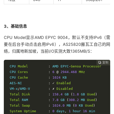
3、基础信息
CPU Model显示AMD EPYC 9004，默认不支持IPv6（需
要在后台手动点击启用IPv6），AS25820搬瓦工自己的网
络，归属地新加坡，当前I/O实测大致1365MB/S：
复制
复制
复制
复制
复制
复制
复制
复制
复制









 CPU 
Model
:
 AMD EPYC
-
Genoa
Processor
 CPU 
Cores
:
6
@
2944.468
MHz
 CPU 
Cache
:
1024
 KB

 AES
-
NI             
:
✓
Enabled
 VM
-
x
/
AMD
-
V         
:
✗
Disabled
Total
Disk
:
158.4
 GB 
(
1.8
 GB 
Used
)
Total
 RAM          
:
7.8
 GB 
(
308.2
 MB 
Used
)
Total
Swap
:
1024.0
 MB 
(
0
 KB 
Used
)
System
Uptime
:
0
 days
,
1
 hour 
16
 min
