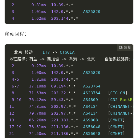
2
0.31ms
10.39
.*.*
3
1.01ms
142.0
.*.*
    AS25820               
4
1.62ms
203.144
.*.*
5
1.09ms
69.194
.*.*
   AS23764               
6
-
7
37.86ms
69.194
.*.*
   AS23764               
移动回程：
10
44.65ms
59.43
.*.*
    AS4809    
[
CN2
-
BackBon
11
45.70ms
202.97
.*.*
   AS4134    
[
CHINANET
-
BB
复制
复制
复制
复制
复制





14
北京
移动
105.53ms
    IT7 
219.158
->
.*.*
  AS4837    
[
CU169
-
BACKB
21
地理路径：荷兰
105.36ms
->
新加坡
157.148
->
.*.*
香港
  AS136958  
->
北京
自治系统路径：
[
UNICOM
-
GD
]
AS
2
0.27ms
10.39
.*.*
3
1.00ms
142.0
.*.*
    AS25820               
4
-
5
1.81ms
203.144
.*.*
6
-
7
37.19ms
69.194
.*.*
   AS23764               
8
71.53ms
203.22
.*.*
   AS23764   
[
CTG
-
CN
]
9
-
10
76.42ms
59.43
.*.*
    AS4809    
[
CN2
-
BackBon
11
74.81ms
202.97
.*.*
   AS4134    
[
CHINANET
-
BB
12
79.70ms
202.97
.*.*
   AS4134    
[
CHINANET
-
BB
13
86.26ms
221.183
.*.*
  AS9808    
[
CMNET
]
17
-
19
76.51ms
211.136
.*.*
  AS56048   
[
CMNET
]
21
74.50ms
211.136
.*.*
  AS56048   
[
CMNET
]