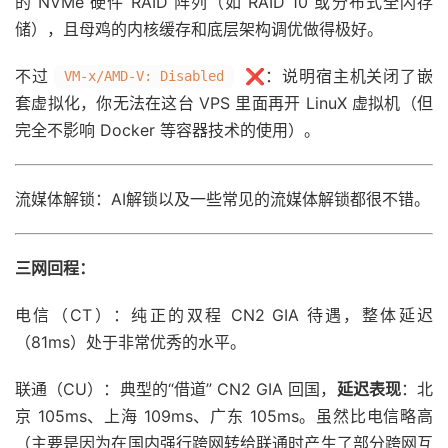
的 NVMe 硬件 RAID 阵列（如 RAID 10 或分布式全闪存
储），且母鸡的内核缓存和底层架构调优做得极好。
不过
❌：说明宿主机关闭了嵌
VM-x/AMD-V: Disabled
套虚拟化，你无法在这台 VPS 里面再开 LinuX 虚拟机（但
完全不影响 Docker 等容器技术的使用）。
流媒体解锁：AI解锁以及一些常见的流媒体解锁都很不错。
三网回程：
电信（CT）：纯正的双程 CN2 GIA 待遇，整体延迟
（81ms）处于非常优秀的水平。
联通（CU）：典型的“借道” CN2 GIA 回国，
延迟表现
：北
京 105ms、上海 109ms、广东 105ms。虽然比电信略高
（主要是因为在国内强行跨网转给联通时产生了部分跨网互