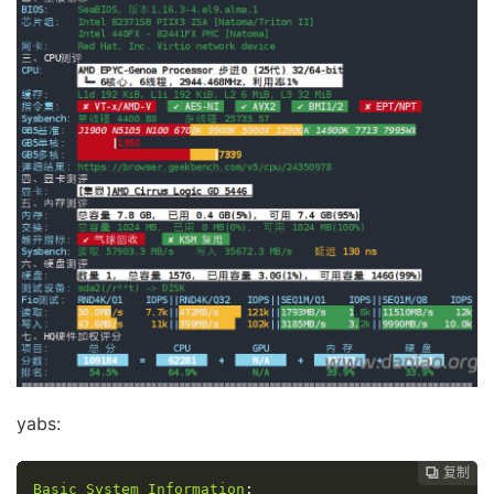
yabs:
复制
复制
复制
复制




Basic
System
Information
: