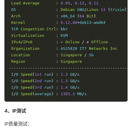
Load
Average
:
0.05
,
0.12
,
0.12
 OS                 
:
Debian
 GNU
/
Linux
13
(
trixie
)
Arch
:
 x86_64 
(
64
Bit
)
Kernel
:
6.12
.
88
+
deb13
-
amd64

 TCP 
Congestion
Ctrl
:
 bbr

Virtualization
:
 KVM

IPv4
/
IPv6
:
✓
Online
/
✗
Offline
Organization
:
 AS25820 IT7 
Networks
Inc
Location
:
Singapore
/
 SG

Region
:
Singapore
----------------------------------------------------
 I
/
O 
Speed
(
1st
 run
)
:
1.3
 GB
/
s

 I
/
O 
Speed
(
2nd
 run
)
:
1.3
 GB
/
s

 I
/
O 
Speed
(
3rd
 run
)
:
1.4
 GB
/
s

 I
/
O 
Speed
(
average
)
:
1365.3
 MB
/
s
4、IP测试
IP质量测试：