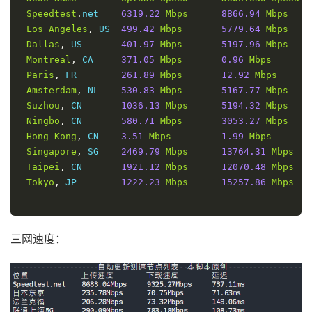
Speedtest
.
net    
6319.22
Mbps
8866.94
Mbps
Los
Angeles
,
 US  
499.42
Mbps
5779.64
Mbps
Dallas
,
 US       
401.97
Mbps
5197.96
Mbps
Montreal
,
 CA     
371.05
Mbps
0.96
Mbps
Paris
,
 FR        
261.89
Mbps
12.92
Mbps
Amsterdam
,
 NL    
530.83
Mbps
5167.77
Mbps
Suzhou
,
 CN       
1036.13
Mbps
5194.32
Mbps
Ningbo
,
 CN       
580.71
Mbps
3053.27
Mbps
Hong
Kong
,
 CN    
3.51
Mbps
1.99
Mbps
Singapore
,
 SG    
2469.79
Mbps
13764.31
Mbps
Taipei
,
 CN       
1921.12
Mbps
12070.48
Mbps
Tokyo
,
 JP        
1222.23
Mbps
15257.86
Mbps
----------------------------------------------------
三网速度：