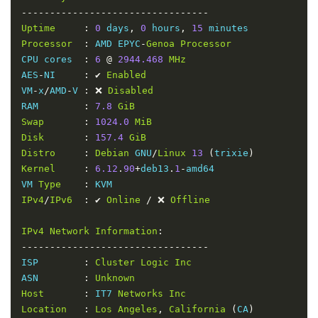
---------------------------------
Uptime
:
0
 days
,
0
 hours
,
15
Processor
:
 AMD EPYC
-
Genoa
Processor
CPU cores  
:
6
@
2944.468
MHz
AES
-
NI     
:
✔
Enabled
VM
-
x
/
AMD
-
V 
:
❌
Disabled
RAM        
:
7.8
GiB
Swap
:
1024.0
MiB
Disk
:
157.4
GiB
Distro
:
Debian
 GNU
/
Linux
13
(
trixie
)
Kernel
:
6.12
.
90
+
deb13
.
1
-
amd64

VM 
Type
:
IPv4
/
IPv6
:
✔
Online
/
❌
Offline
IPv4
Network
Information
:
---------------------------------
ISP        
:
Cluster
Logic
Inc
ASN        
:
Unknown
Host
:
 IT7 
Networks
Inc
Location
:
Los
Angeles
,
California
(
CA
)