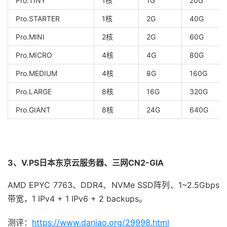
Pro.TINY
1核
1G
20G
Pro.STARTER
1核
2G
40G
Pro.MINI
2核
2G
60G
Pro.MICRO
4核
4G
80G
Pro.MEDIUM
4核
8G
160G
Pro.LARGE
8核
16G
320G
Pro.GIANT
8核
24G
640G
3、V.PS日本东京云服务器、三网CN2-GIA
AMD EPYC 7763、DDR4、NVMe SSD阵列、1~2.5Gbps
带宽，1 IPv4 + 1 IPv6 + 2 backups。
测评：
https://www.daniao.org/29998.html