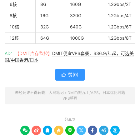
6核
8G
160G
1.2Gbps/2T
8核
16G
320G
1.2Gbps/4T
10核
32G
640G
1.2Gbps/6T
12核
64G
1000G
1.2Gbps/8T
AD：
【DMIT库存监控】
DMIT便宜VPS套餐，$36.9/年起，可选美
国/中国香港/日本
赞(
0
)

未经允许不得转载：
大鸟笔记
»
DMIT/搬瓦工/V.PS，日本优化线路
VPS整理
分享到








