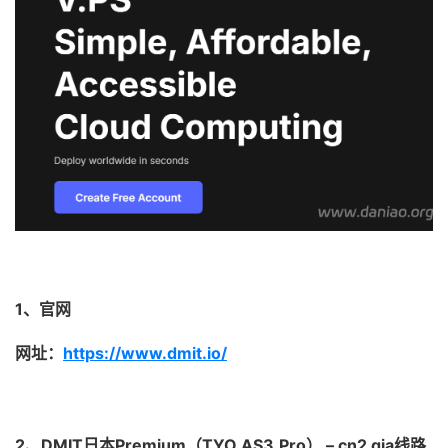
1、官网
网址：
https://www.dmit.io/
2、DMIT日本Premium（TYO.AS3.Pro） – cn2 gia线路