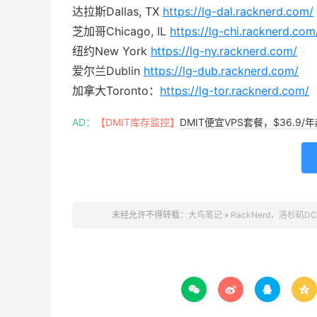
达拉斯Dallas, TX
https://lg-dal.racknerd.com/
芝加哥Chicago, IL
https://lg-chi.racknerd.com
纽约New York
https://lg-ny.racknerd.com/
爱尔兰Dublin
https://lg-dub.racknerd.com/
加拿大Toronto：
https://lg-tor.racknerd.com/
AD：
【DMIT库存监控】
DMIT便宜VPS套餐，$36.9
未经允许不得转载：
大鸟笔记
»
RackNerd，洛杉矶



