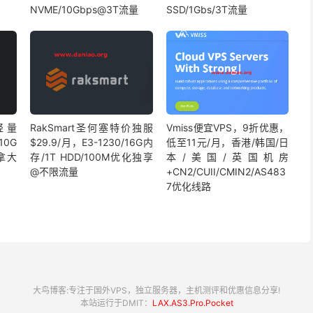
NVME/10Gbps@3T流量
SSD/1Gbs/3T流量
国轻量
RakSmart圣何塞特价独服
Vmiss便宜VPS，9折优惠，
10G
$29.9/月，E3-1230/16G内
低至11元/月，香港/韩国/日
加拿大
存/1T HDD/100M优化独享
本/美国/英国机房
@不限流量
+CN2/CUII/CMIN2/AS483
7优化线路
大鸟博客:专注于国外VPS，独立服务器，主机测评和优惠信息分享!
本站运行于DMIT：
LAX.AS3.Pro.Pocket