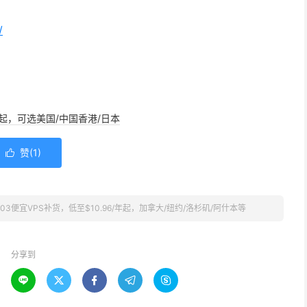
/
/年起，可选美国/中国香港/日本
赞(
1
)

DC03便宜VPS补货，低至$10.96/年起，加拿大/纽约/洛杉矶/阿什本等
分享到




