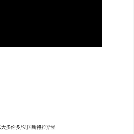
拿大多伦多/法国斯特拉斯堡