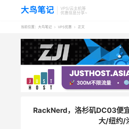
大鸟笔记
VPS/云主机等
优惠信息分享~
当前位置：
大鸟笔记
VPS优惠
正文


RackNerd，洛杉矶DC03便
大/纽约