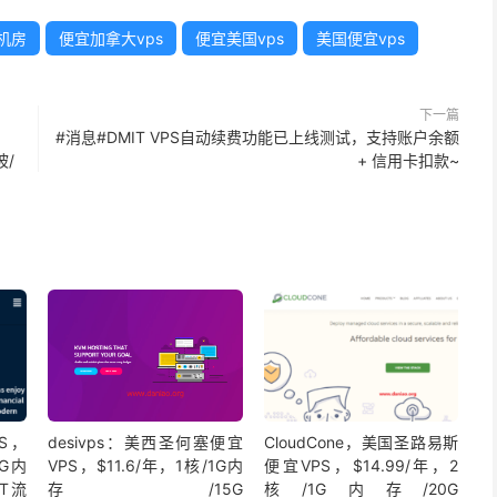
d机房
便宜加拿大vps
便宜美国vps
美国便宜vps
下一篇
#消息#DMIT VPS自动续费功能已上线测试，支持账户余额
坡/
+ 信用卡扣款~
PS，
desivps：美西圣何塞便宜
CloudCone，美国圣路易斯
2G内
VPS，$11.6/年，1核/1G内
便宜VPS，$14.99/年，2
2T流
存/15G
核/1G内存/20G