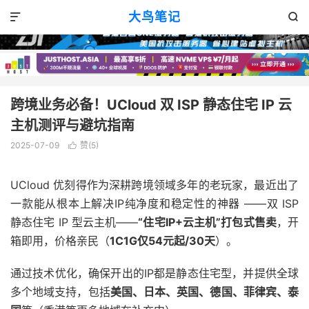
优惠消息
正文

大鸟笔记


跨境业务必备！UCloud 双 ISP 静态住宅 IP 云
主机测评与避坑指南
2025-07-09
赞(
5
)

UCloud 优刻得作为深耕跨境领域多年的老玩家，最近出了
一款能从根本上解决IP纯净度和稳定性的神器 ——双 ISP
静态住宅 IP 型云主机——
“
住宅
IP+
云主机
”
打包式售卖
，开
箱即用，价格亲民（
1C1G
仅
54
元起
/30
天
）。
通过技术优化，确保开出的IP都是静态住宅型，并提供全球
多个地域支持，包括
美国、日本、英国、德国、菲律宾、泰