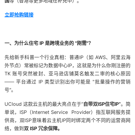
国
等（香港等更多地域在补充中）。
立即抢购链接
一、为什么住宅
IP
是跨境业务的
"
刚需
"
？
先给新手科普一个行业真相：普通IP（如 AWS、阿里云海
外节点）常被标记为数据中心IP，这就是为什么你刚注册的
TK 账号突然被封、亚马逊店铺莫名触发二审的核心原因
—— 平台通过 IP 类型识别出你可能是 "批量操作的营销
号"。
UCloud 这款云主机的最大亮点在于“
自带双
ISP
住宅
IP”
。简
单说，ISP（Internet Service Provider）指互联网服务提
供商，双ISP意味着云主机IP同时绑定两个不同的运营商网
络，做到
双
ISP
冗余保障。