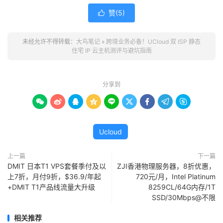
赞(
5
)

未经允许不得转载：
大鸟笔记
»
跨境业务必备！UCloud 双 ISP 静态
住宅 IP 云主机测评与避坑指南
分享到









Ucloud
上一篇
下一篇
DMIT 日本T1 VPS套餐季付及以
ZJI香港物理服务器，8折优惠，
上7折，月付9折，$36.9/年起
720元/月，Intel Platinum
+DMIT T1产品线流量大升级
8259CL/64G内存/1T
SSD/30Mbps@不限
相关推荐