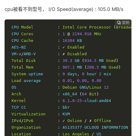
cpu被看不到型号， I/O Speed(average) : 105.0 MB/s
复制
复制
复制
复制
复制
复制
复制
复制
复制
复制
复制
复制












 CPU 
Model
:
Intel
Core
Processor
(
Broadwel
 CPU 
Cores
:
1
@
2194.916
MHz
 CPU 
Cache
:
16384
 KB

 AES
-
NI             
:
✓
Enabled
 VM
-
x
/
AMD
-
V         
:
✗
Disabled
Total
Disk
:
39.3
 GB 
(
934.5
 MB 
Used
)
Total
Mem
:
907.1
 MB 
(
208.5
 MB 
Used
)
System
 uptime      
:
0
 days
,
0
 hour 
2
 min

Load
 average       
:
0.01
,
0.00
,
0.00
 OS                 
:
Debian
 GNU
/
Linux
12
Arch
:
 x86_64 
(
64
Bit
)
Kernel
:
6.1
.
0
-
25
-
cloud
-
amd64

 TCP CC             
:
 bbr

Virtualization
:
 KVM

IPv4
/
IPv6
:
✓
Online
/
✗
Offline
Organization
:
 AS135377 UCLOUD INFORMATION TE
Location
:
Los
Angeles
/
 US
