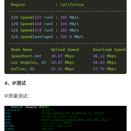
Region
:
California
----------------------------------------------------
 I
/
O 
Speed
(
1st
 run
)
:
105
 MB
/
s

 I
/
O 
Speed
(
2nd
 run
)
:
105
 MB
/
s

 I
/
O 
Speed
(
3rd
 run
)
:
105
 MB
/
s

 I
/
O 
Speed
(
average
)
:
105.0
 MB
/
----------------------------------------------------
Node
Name
Upload
Speed
Download
Speed
Speedtest
.
net    
30.67
Mbps
48.12
Mbps
Los
Angeles
,
 US  
30.87
Mbps
48.83
Mbps
Dallas
,
 US       
29.51
Mbps
47.79
Mbps
Montreal
,
 CA     
29.95
Mbps
48.77
Mbps
Paris
,
 FR        
31.60
Mbps
10.77
Mbps
4、IP测试
Amsterdam
,
 NL    
30.13
Mbps
48.65
Mbps
Beijing
,
 CN      
33.16
Mbps
54.28
Mbps
IP质量测试：
Shanghai
,
 CN     
29.65
Mbps
53.74
Mbps
Hong
Kong
,
 CN    
5.03
Mbps
0.52
Mbps
Singapore
,
 SG    
30.09
Mbps
53.02
Mbps
Tokyo
,
 JP        
30.12
Mbps
49.65
Mbps
----------------------------------------------------