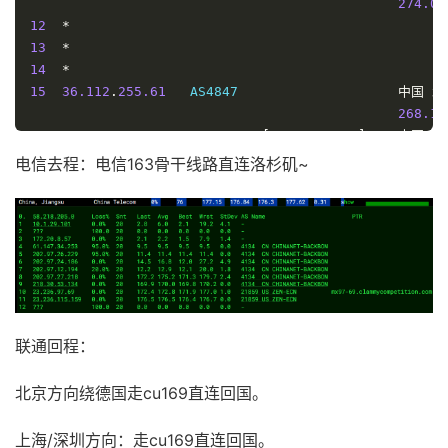
274.09
12
*
13
*
14
*
15
36.112
.
255.61
   AS4847                    
中国
北
268.11
16
106.120
.
254.2
   AS4847   
[
CHINANET
-
GD
]
中国
北
185.99
电信去程：电信163骨干线路直连洛杉矶~
17
219.141
.
147.210
 AS4847   
[
CHINATELECOM
-
BJ
]
中国
167.98
----------------------------------------------------
上海电信
NextTrace
 v1
.
3.5
2024
-
10
-
14T11
:
17
:
47Z
4ae9d8e
[
NextTrace
 API
]
 preferred API IP 
-
104.21
.
40.176
-
4
IP 
Geo
Data
Provider
:
LeoMoeAPI
traceroute to 
202.96
.
209.133
,
30
 hops max
,
52
联通回程：
1
*
2
10.70
.
44.18
*
                         RFC191
北京方向绕德国走cu169直连回国。
0.48
 m
3
*
上海/深圳方向：走cu169直连回国。
4
*