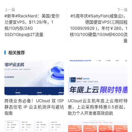
上一篇
下一篇
#新年#RackNerd：美国/爱尔
#5周年庆#SaltyFish(咸鱼云)，
兰便宜VPS，$11.29/年，1
德国便宜VPS(三网回程
核/1G内存/24G
10099/9929 )，年付￥280，1
SSD/1Gbps@2T流量
核1G/10G硬盘/150M@600G流
量
相关推荐
跨境业务必备！UCloud 双 ISP
UCloud云主机年底上云限时特
静态住宅 IP 云主机测评与避坑
惠，上云采购季特惠0.5折起，
指南
助力个人开发者高效启航