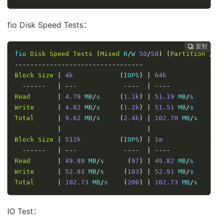
[
NextTrace
 API
]
 preferred API IP 
-
104.21
.
40.176
-
4
IP 
Geo
Data
Provider
:
LeoMoeAPI
fio Disk Speed Tests：
traceroute to 
120.196
.
165.24
,
30
 hops max
,
52
1
*
复制
复制
复制
复制




2
10.70
.
44.18
*
                         RFC191
fio 
Disk
Speed
Tests
(
Mixed
 R
/
W 
50
/
50
)
(
Partition
/
d
0.47
 m
---------------------------------
3
*
Block
Size
|
4k
(
IOPS
)
|
64k
(
I
4
*
------
|
---
----
|
----
-
5
*
Read
|
4.79
 MB
/
s     
(
1.1k
)
|
51.19
 MB
/
s     
(
6
10.70
.
13.144
*
                         RFC191
Write
|
4.82
 MB
/
s     
(
1.2k
)
|
51.51
 MB
/
s     
(
3.85
 m
Total
|
9.62
 MB
/
s     
(
2.4k
)
|
102.70
 MB
/
s   
(
1
7
10.65
.
98.130
*
                         RFC191
|
|
0.96
 m
Block
Size
|
512k
(
IOPS
)
|
1m
(
I
8
23.236
.
115.152
  AS21859                   
美国
加
------
|
---
----
|
----
-
6.06
 m
Read
|
49.89
 MB
/
s      
(
97
)
|
49.82
 MB
/
s      
9
23.236
.
97.70
    AS21859                   
美国
加
Write
|
52.83
 MB
/
s     
(
103
)
|
52.91
 MB
/
s      
    mx97
-
70.clammycompetition
.
com             
0.59
 m
Total
|
102.73
 MB
/
s    
(
200
)
|
102.73
 MB
/
s     
10
23.236
.
97.166
   AS21859                   
美国
加
0.88
 m
IO Test：
11
223.119
.
66.116
  AS58453  
[
CMI
-
INT
]
美国
加