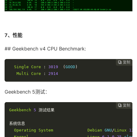
NextTrace
 v1
.
3.5
2024
-
10
-
14T11
:
17
:
47Z
4ae9d8e
4
*
[
NextTrace
 API
]
 preferred API IP 
-
104.21
.
40.176
-
4
5
*
IP 
Geo
Data
Provider
:
LeoMoeAPI
6
*
traceroute to 
211.136
.
112.200
,
30
 hops max
,
52
7
10.65
.
98.130
*
                         RFC191
1
*
0.80
 m
7、性能
2
10.70
.
46.19
*
                         RFC191
8
23.236
.
115.154
  AS21859                   
美国
加
0.39
 m
7.03
 m
## Geekbench v4 CPU Benchmark:
3
*
9
23.236
.
97.70
    AS21859                   
美国
加
4
*
0.59
 m
复制
复制
复制
复制
复制
复制






5
*
10
219.158
.
45.181
  AS4837   
[
CU169
-
BACKBONE
]
美国
加
Single
Core
:
3019
(
GOOD
)
6
10.70
.
13.144
*
                         RFC191
1.80
 m
Multi
Core
:
2914
4.02
 m
11
219.158
.
97.209
  AS4837   
[
CU169
-
BACKBONE
]
中国
广
7
10.65
.
98.130
*
                         RFC191
164.35
Geekbench 5测试：
0.80
 m
12
219.158
.
4.45
    AS4837   
[
CU169
-
BACKBONE
]
中国
广
8
23.236
.
115.154
  AS21859                   
美国
加
164.55
10.37
 
复制
复制
复制
复制
复制





13
*
Geekbench
5
测试结果
9
23.236
.
97.70
    AS21859                   
美国
加
14
112.92
.
0.82
     AS17816  
[
APNIC
-
AP
]
中国
广
0.39
 m
164.36
系统信息
10
23.236
.
97.166
   AS21859                   
美国
加
15
120.80
.
144.34
   AS17623  
[
APNIC
-
AP
]
中国
广
Operating
System
Debian
 GNU
/
Linux
12
0.79
 m
169.69
Kernel
Linux
6.1
.
0
-
25
-
cloud