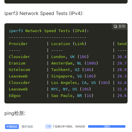
iperf3 Network Speed Tests (IPv4):
复制
复制
复制
复制
复制
复制
复制
复制
复制
复制










iperf3 
Network
Speed
Tests
(
IPv4
):
---------------------------------
Provider
|
Location
(
Link
)
|
Send
S
-----
|
-----
|
----
Clouvider
|
London
,
 UK 
(
10G
)
|
30.4
M
Eranium
|
Amsterdam
,
 NL 
(
100G
)
|
29.7
M
Uztelecom
|
Tashkent
,
 UZ 
(
10G
)
|
28.9
M
Leaseweb
|
Singapore
,
 SG 
(
10G
)
|
29.3
M
Clouvider
|
Los
Angeles
,
 CA
,
 US 
(
10G
)
|
32.6
M
Leaseweb
|
 NYC
,
 NY
,
 US 
(
10G
)
|
31.4
M
Edgoo
|
Sao
Paulo
,
 BR 
(
1G
)
|
29.6
M
ping检测：