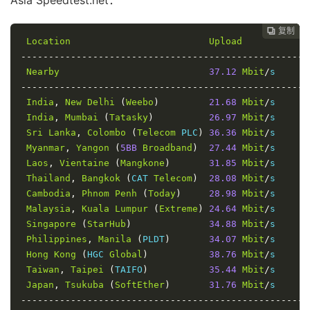
复制
复制
复制
复制
复制
复制
复制
复制
复制
复制
复制











Location
Upload
D
----------------------------------------------------
Nearby
37.12
Mbit
/
s     
5
----------------------------------------------------
India
,
New
Delhi
(
Weebo
)
21.68
Mbit
/
s     
2
India
,
Mumbai
(
Tatasky
)
26.97
Mbit
/
s     
3
Sri
Lanka
,
Colombo
(
Telecom
 PLC
)
36.36
Mbit
/
s     
3
Myanmar
,
Yangon
(
5BB
Broadband
)
27.44
Mbit
/
s     
3
Laos
,
Vientaine
(
Mangkone
)
31.85
Mbit
/
s     
4
Thailand
,
Bangkok
(
CAT 
Telecom
)
28.08
Mbit
/
s     
3
Cambodia
,
Phnom
Penh
(
Today
)
28.98
Mbit
/
s     
3
Malaysia
,
Kuala
Lumpur
(
Extreme
)
24.64
Mbit
/
s     
3
Singapore
(
StarHub
)
34.88
Mbit
/
s     
3
Philippines
,
Manila
(
PLDT
)
34.07
Mbit
/
s     
4
Hong
Kong
(
HGC 
Global
)
38.76
Mbit
/
s     
4
Taiwan
,
Taipei
(
TAIFO
)
35.44
Mbit
/
s     
4
Japan
,
Tsukuba
(
SoftEther
)
31.76
Mbit
/
s     
4
----------------------------------------------------