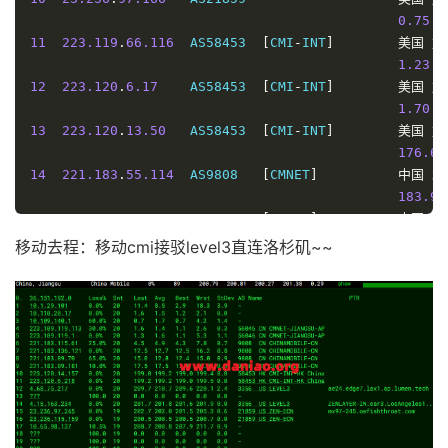
11
219.158
.
98.61
   AS4837   
[
CU169
-
BACKBONE
]
中国
广
0.75
 m
205.36
11
223.119
.
66.116
  AS58453  
[
CMI
-
INT
]
美国
加
12
219.158
.
4.29
    AS4837   
[
CU169
-
BACKBONE
]
中国
广
1.23
 m
175.85
12
223.120
.
6.17
    AS58453  
[
CMI
-
INT
]
美国
加
13
*
1.70
 m
14
*
13
223.120
.
13.50
   AS58453  
[
CMI
-
INT
]
美国
加
15
*
176.63
16
112.64
.
250.202
  AS17621  
[
APNIC
-
AP
]
中国
上
14
221.183
.
55.114
  AS9808   
[
CMNET
]
中国
北
230.69
183.99
17
210.22
.
97.1
     AS17621  
[
CNCNET
-
SH
]
中国
上
15
221.183
.
25.201
  AS9808   
[
CMNET
]
中国
北
209.77
190.84
移动去程：移动cmi接驳level3直连洛杉矶~~
----------------------------------------------------
16
*
深圳联通
17
221.183
.
46.178
  AS9808   
[
CMNET
]
中国
北
NextTrace
 v1
.
3.5
2024
-
10
-
14T11
:
17
:
47Z
4ae9d8e
192.66
[
NextTrace
 API
]
 preferred API IP 
-
104.21
.
40.176
-
4
18
221.183
.
130.142
 AS9808   
[
CMNET
]
中国
北
IP 
Geo
Data
Provider
:
LeoMoeAPI
244.45
traceroute to 
210.21
.
196.6
,
30
 hops max
,
52
19
221.179
.
155.161
 AS56048  
[
CMNET
]
中国
北
1
*
    cachedns03
.
bj
.
chinamobile
.
com             
202.47
2
10.70
.
46.19
*
                         RFC191
----------------------------------------------------
0.37
 m
上海移动
3
*