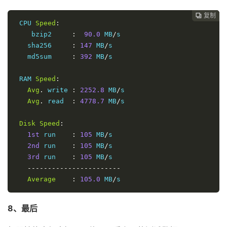
1.64
 m
复制
复制
复制



12
223.120
.
6.17
    AS58453  
[
CMI
-
INT
]
美国
加
 CPU 
Speed
:
1.60
 m
    bzip2     
:
90.0
 MB
/
s

13
223.120
.
12.10
   AS58453  
[
CMI
-
INT
]
中国
广
   sha256     
:
147
 MB
/
s

170.39
   md5sum     
:
392
 MB
/
s

14
221.183
.
55.82
   AS9808   
[
CMNET
]
中国
广
161.38
 RAM 
Speed
:
15
221.183
.
92.17
   AS9808   
[
CMNET
]
中国
广
Avg
.
 write 
:
2252.8
 MB
/
s

185.79
Avg
.
 read  
:
4778.7
 MB
/
s

16
*
17
221.183
.
71.78
   AS9808   
[
CMNET
]
中国
广
Disk
Speed
:
202.36
1st
 run    
:
105
 MB
/
s

18
221.183
.
110.166
 AS9808   
[
CMNET
]
中国
广
2nd
 run    
:
105
 MB
/
s

182.82
3rd
 run    
:
105
 MB
/
s

19
120.196
.
165.24
  AS56040  
[
APNIC
-
AP
]
中国
广
-----------------------
    ns6
.
gd
.
cnmobile
.
net                       
187.23
Average
:
105.0
 MB
/
s
----------------------------------------------------
8、最后