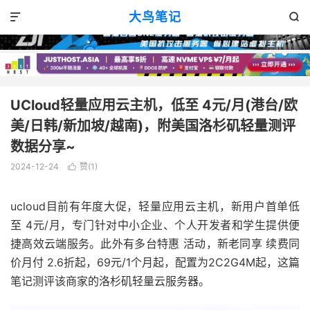
VPS消息
正文

大鸟笔记


UCloud轻量应用云主机，低至 4元/月(港台/欧
美/日韩/新加坡/越南)，附美国洛杉矶轻量测评
数据分享~
2024-12-24
赞(
1
)

ucloud目前有年度大促，轻量应用云主机，新用户首单低
至 4元/月，专门针对中小企业、个人开发者和学生提供便
捷高效云端服务。此外有多台特惠 活动，新老同享 续费同
价月付 2.6折起，69元/1个月起，配置为2C2G4M起，这篇
笔记测评该商家的洛杉矶轻量云服务器。