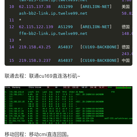
159.73
10
62.115
.
137.38
   AS1299   
[
ARELION
-
NET
]
美国
弗
17
180.169
.
255.118
 AS4812   
[
CHINANET
-
SH
]
中国
上
    ash
-
bb2
-
link
.
ip
.
twelve99
.
net              
58.82
 
164.54
11
*
18
202.96
.
209.133
  AS4812   
[
CHINANET
-
SH
]
中国
上
12
62.115
.
122.139
  AS1299   
[
ARELION
-
NET
]
德国
黑
145.99
    ffm
-
bb2
-
link
.
ip
.
twelve99
.
net              
148.00
----------------------------------------------------
13
*
深圳电信
14
219.158
.
43.25
   AS4837   
[
CU169
-
BACKBONE
]
德国
黑
NextTrace
 v1
.
3.5
2024
-
10
-
14T11
:
17
:
47Z
4ae9d8e
243.02
[
NextTrace
 API
]
 preferred API IP 
-
104.21
.
40.176
-
4
15
219.158
.
3.237
   AS4837   
[
CU169
-
BACKBONE
]
中国
广
IP 
Geo
Data
Provider
:
LeoMoeAPI
231.62
traceroute to 
58.60
.
188.222
,
30
 hops max
,
52
16
219.158
.
4.29
    AS4837   
[
CU169
-
BACKBONE
]
中国
广
联通去程：联通cu169直连洛杉矶~
1
*
228.60
2
10.70
.
44.18
*
                         RFC191
17
*
0.59
 m
18
219.158
.
15.37
   AS4837   
[
CU169
-
BACKBONE
]
中国
北
3
*
322.96
4
*
19
*
5
*
20
202.106
.
50.1
    AS4808   
[
UNICOM
-
BJ
]
中国
北
6
10.70
.
13.150
*
                         RFC191
261.59
4.09
 m
----------------------------------------------------
7
10.65
.
98.136
*
                         RFC191
移动回程：移动cmi直连回国。
上海联通