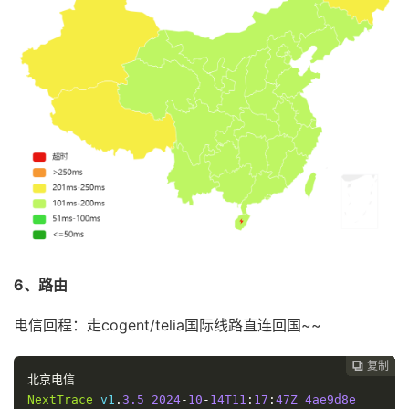
6、路由
电信回程：走cogent/telia国际线路直连回国~~
复制
复制
复制
复制
复制
复制
复制
复制
复制









北京电信
NextTrace
 v1
.
3.5
2024
-
10
-
14T11
:
17
:
47Z
4ae9d8e