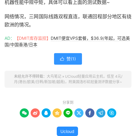
机器性能中规中矩，具体可以看上面的测试数据~
网络情况，三网国际线路双程直连，联通回程部分地区有绕
欧洲的情况。
AD：
【DMIT库存监控】
DMIT便宜VPS套餐，$36.9/年起，可选美
国/中国香港/日本
赞(
1
)

未经允许不得转载：
大鸟笔记
»
UCloud轻量应用云主机，低至 4元/
月(港台/欧美/日韩/新加坡/越南)，附美国洛杉矶轻量测评数据分享~
分享到









Ucloud