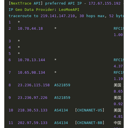
[
NextTrace
 API
]
 preferred API IP 
-
172.67
.
155.192
-
IP 
Geo
Data
Provider
:
LeoMoeAPI
traceroute to 
219.141
.
147.210
,
30
 hops max
,
52
1
*
2
10.70
.
44.18
*
                         RFC191
1.00
 m
3
*
4
*
5
*
6
10.70
.
13.144
*
                         RFC191
4.37
 m
7
10.65
.
98.134
*
                         RFC191
1.19
 m
8
23.236
.
115.158
  AS21859                   
美国
加
8.65
 m
9
23.236
.
97.226
   AS21859                   
美国
加
0.92
 m
10
218.30
.
53.133
   AS4134   
[
CHINANET
-
US
]
美国
加
4.81
 m
11
202.97
.
59.133
   AS4134   
[
CHINANET
-
BB
]
中国
北