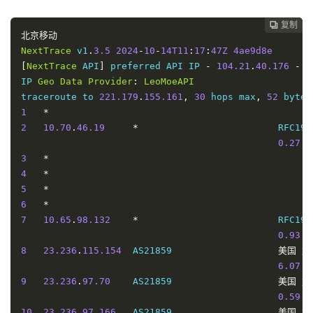
1.08
 m
NextTrace
 v1
.
3.5
2024
-
10
-
14T11
:
17
:
47Z
4ae9d8e
8
10.65
.
98.138
*
                         RFC191
[
NextTrace
 API
]
 preferred API IP 
-
172.67
.
155.192
-
复制
复制
复制
复制
复制
复制
复制







1.01
 m
北京移动
IP 
Geo
Data
Provider
:
LeoMoeAPI
9
213.248
.
75.94
   AS1299   
[
TELIANET
]
美国
加
NextTrace
 v1
.
3.5
2024
-
10
-
14T11
:
17
:
47Z
4ae9d8e
traceroute to 
210.22
.
97.1
,
30
 hops max
,
52
0.82
 m
[
NextTrace
 API
]
 preferred API IP 
-
104.21
.
40.176
-
4
1
*
10
62.115
.
126.248
  AS1299   
[
ARELION
-
NET
]
美国
加
IP 
Geo
Data
Provider
:
LeoMoeAPI
2
10.70
.
46.19
*
                         RFC191
1.43
 m
traceroute to 
221.179
.
155.161
,
30
 hops max
,
52
0.78
 m
11
62.115
.
185.213
  AS1299   
[
ARELION
-
NET
]
美国
加
1
*
3
*
    chinatelecom
-
ic
-
368151.ip
.
twelve99
-
cust
.
net   
19
2
10.70
.
46.19
*
                         RFC191
4
*
12
202.97
.
49.137
   AS4134   
[
CHINANET
-
BB
]
中国
广
0.27
 m
5
*
252.46
3
*
6
10.70
.
13.144
*
                         RFC191
13
202.97
.
94.101
   AS4134   
[
CHINANET
-
BB
]
中国
广
4
*
4.03
 m
154.84
5
*
7
10.65
.
98.130
*
                         RFC191
14
*
6
*
1.00
 m
15
14.147
.
127.94
   AS134774 
[
CHINANET
-
GD
]
中国
广
7
10.65
.
98.132
*
                         RFC191
8
23.236
.
115.152
  AS21859                   
美国
加
160.65
0.93
 m
6.96
 m
16
*
8
23.236
.
115.154
  AS21859                   
美国
加
9
23.236
.
97.70
    AS21859                   
美国
加
17
58.60
.
188.222
   AS4134                    
中国
广
6.07
 m
    mx97
-
70.clammycompetition
.
com             
1.16
 m
158.53
9
23.236
.
97.70
    AS21859                   
美国
加
10
219.158
.
45.181
  AS4837   
[
CU169
-
BACKBONE
]
美国
加
0.59
 m
3.10
 m
10
23.236
.
97.166
   AS21859                   
美国
加