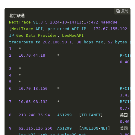
5
*
复制
复制
复制
复制
复制
复制
复制
复制








6
10.70
.
13.150
*
                         RFC191
北京联通
4.57
 m
NextTrace
 v1
.
3.5
2024
-
10
-
14T11
:
17
:
47Z
4ae9d8e
7
10.65
.
98.132
*
                         RFC191
[
NextTrace
 API
]
 preferred API IP 
-
172.67
.
155.192
-
1.34
 m
IP 
Geo
Data
Provider
:
LeoMoeAPI
8
38.142
.
228.41
   AS174                     
美国
加
traceroute to 
202.106
.
50.1
,
30
 hops max
,
52
    te0
-
5
-
0
-
6.rcr21.b020604
-
0.lax01.atlas
.
cogentco
.
c
1
*
9
154.54
.
0.165
    AS174    
[
COGENT
-
BONE
]
美国
加
2
10.70
.
44.18
*
                         RFC191
    be2197
.
ccr41
.
lax01
.
atlas
.
cogentco
.
com     
1.11
 m
0.40
 m
10
154.54
.
31.190
   AS174    
[
COGENT
-
BONE
]
美国
加
3
*
    be3176
.
ccr21
.
sjc01
.
atlas
.
cogentco
.
com     
13.51
 
4
*
11
154.54
.
1.194
    AS174    
[
COGENT
-
BONE
]
美国
加
5
*
    be3142
.
ccr41
.
sjc03
.
atlas
.
cogentco
.
com     
13.82
 
6
10.70
.
13.150
*
                         RFC191
12
38.104
.
138.106
  AS174                     
美国
加
3.43
 m
138.14
7
10.65
.
98.132
*
                         RFC191
13
*
0.77
 m
14
202.97
.
12.185
   AS4134   
[
CHINANET
-
BB
]
中国
上
8
213.248
.
75.94
   AS1299   
[
TELIANET
]
美国
加
162.45
0.40
 m
15
*
9
62.115
.
126.250
  AS1299   
[
ARELION
-
NET
]
美国
加
16
101.95
.
88.97
    AS4812   
[
CHINANET
-
SH
]
中国
上
    lax
-
b23
-
link
.
ip
.
twelve99
.
net              
1.80
 m