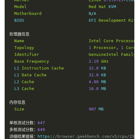
11
223.119
.
66.116
  AS58453  
[
CMI
-
INT
]
美国
加
16
210.21
.
196.6
    AS17623                   
中国
广
Model
Red
Hat
 KVM

1.15
 m
168.96
Motherboard
                   N
/
A

12
223.120
.
6.17
    AS58453  
[
CMI
-
INT
]
美国
加
  BIOS                          EFI 
Development
Kit
 
1.53
 m
13
*
处理器信息
14
221.183
.
89.170
  AS9808   
[
CMNET
]
中国
上
Name
Intel
Core
Processor
176.26
Topology
1
Processor
,
1
Core
15
221.183
.
89.33
   AS9808   
[
CMNET
]
中国
上
Identifier
GenuineIntel
Family
177.19
Base
Frequency
2.19
GHz
16
221.183
.
89.10
   AS9808   
[
CMNET
]
中国
上
  L1 
Instruction
Cache
32.0
 KB

283.50
  L1 
Data
Cache
32.0
 KB

17
221.183
.
144.74
  AS9808   
[
CMNET
]
中国
上
  L2 
Cache
4.00
 MB

283.81
  L3 
Cache
16.0
 MB

18
*
19
211.136
.
112.252
 AS24400  
[
CMNET
]
中国
上
内存信息
192.68
Size
907
 MB

20
211.136
.
112.200
 AS24400  
[
CMNET
]
中国
上
184.58
单核测试分数：
647
----------------------------------------------------
多核测试分数：
649
深圳移动
详细结果链接：
https
:
//browser.geekbench.com/v5/cpu/231
NextTrace
 v1
.
3.5
2024
-
10
-
14T11
:
17
:
47Z
4ae9d8e