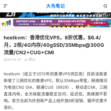
VPS优惠
正文

大鸟笔记


hostkvm：香港优化VPS，8折优惠，$6.4/
月，2核/4G内存/40gSSD/35Mbps@300G
流量/CN2+CUG+CMI
2025-05-07
赞(
0
)

hostkvm（成立于2013年的香港VPS供应商）目前该商家
新增了三网优化的香港VPS，默认35Mbps带宽，网络情况
为电信CN2 GIA、联通CUG（9929）、移动走CMI，三网
直连内地，全天候能流量稳定访问，延迟低，高峰期不影
响。官方当前为庆祝新产品上线开放8折促销，循环优惠不
涨价。