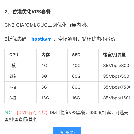
2、香港优化VPS套餐
CN2 GIA/CMI/CUG三网优化直连内地。
8折优惠码：
hostkvm
，全场通用，循环优惠不涨价
CPU
内存
SSD
带宽/月流量
2核
4G
40G
35Mbps/300G
2核
6G
60G
35Mbps/500G
4核
8G
80G
35Mbps/750G
8核
16G
16G
35Mbps/1500
AD：
【DMIT库存监控】
DMIT便宜VPS套餐，$36.9/年起，可选美
国/中国香港/日本
赞(
0
)
