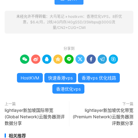
未经允许不得转载：
大鸟笔记
»
hostkvm：香港优化VPS，8折优
惠，$6.4/月，2核/4G内存/40gSSD/35Mbps@300G流
量/CN2+CUG+CMI
分享到









HostKVM
快速香港vps
香港vps 优化线路
香港优化vps
上一篇
下一篇
lightlayer新加坡国际带宽
lightlayer新加坡优化带宽
(Global Network)云服务器测评
(Premium Network)云服务器测
数据分享
评数据分享
相关推荐