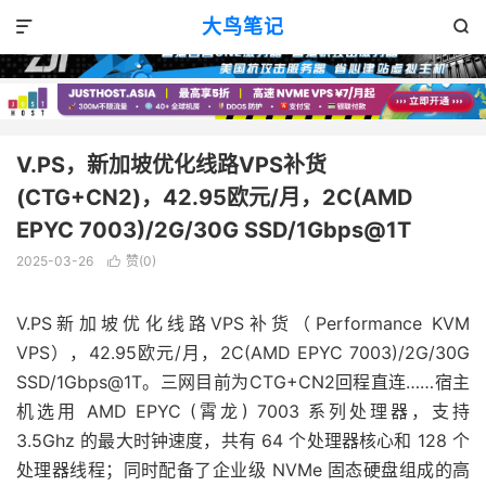
VPS消息
正文

大鸟笔记


V.PS，新加坡优化线路VPS补货
(CTG+CN2)，42.95欧元/月，2C(AMD
EPYC 7003)/2G/30G SSD/1Gbps@1T
2025-03-26
赞(
0
)

V.PS新加坡优化线路VPS补货（Performance KVM
VPS），42.95欧元/月，2C(AMD EPYC 7003)/2G/30G
SSD/1Gbps@1T。三网目前为CTG+CN2回程直连……宿主
机选用 AMD EPYC (霄龙) 7003 系列处理器，支持
3.5Ghz 的最大时钟速度，共有 64 个处理器核心和 128 个
处理器线程；同时配备了企业级 NVMe 固态硬盘组成的高