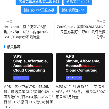
大带宽直连新加坡云服务器
新加坡cn2 vps
新加坡CN2云服务器
新加坡直连vps
上一篇
下一篇
deluxhost：荷兰便宜VPS预
ZoroCloud，美国9929&CMIN2
售，€7/年，1核/1G内存/20G
云服务器(原生双ISP)测评数据
SSD /1Gbps@不限流量
分享~
相关推荐
V.PS：优化带宽VPS，€6.95/月
V.PS荷兰阿姆斯特丹存储型
起，可选美国CN2/美国CU2/中
VPS，€6.95/月，1核/2G/500G
国香港CMI/日本(软银/IIJ/CN2)/
硬盘/5T月流量
荷兰CU2/德国CU2/澳大利亚
CU2