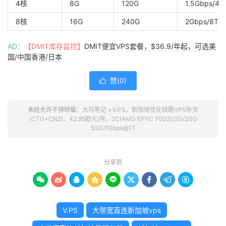
4核
8G
120G
1.5Gbps/4T
8核
16G
240G
2Gbps/8T
AD：
【DMIT库存监控】
DMIT便宜VPS套餐，$36.9/年起，可选美
国/中国香港/日本
赞(
0
)

未经允许不得转载：
大鸟笔记
»
V.PS，新加坡优化线路VPS补货
(CTG+CN2)，42.95欧元/月，2C(AMD EPYC 7003)/2G/30G
SSD/1Gbps@1T
分享到









V.PS
大带宽直连新加坡vps