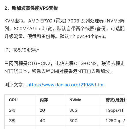
2、新加坡高性能VPS套餐
KVM虚拟，AMD EPYC (霄龙) 7003 系列处理器+NVMe阵
列，800M-2Gbps带宽，默认自带两个快照/备份，可选配
升级流量、硬盘和备份等。默认1个ipv4+1个ipv6。
IP：185.194.54.*
三网回程是CTG+CN2，电信去程CTG+CN2，联通去程走
NTT绕日本，移动去程CMI对接香港NTT再去新加坡。
测评文章：
https://www.daniao.org/21985.html
CPU
内存
NVMe
带宽/月流量
2核
2G
30G
1Gbps/1T
2核
4G
60G
1.25Gbps/2