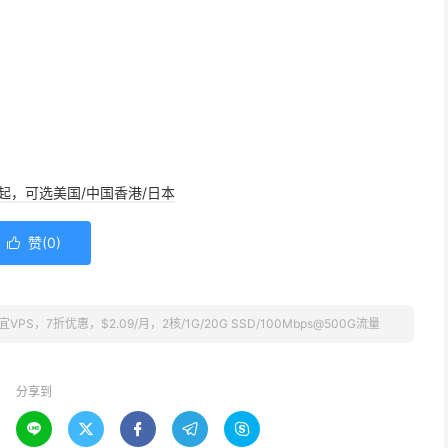
/年起，可选美国/中国香港/日本
赞(
0
)

VPS，7折优惠，$2.09/月，2核/1G/20G SSD/100Mbps@500G流量
分享到




