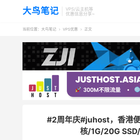
大鸟笔记
VPS/云主机等
优惠信息分享~
当前位置：
大鸟笔记
VPS优惠
正文


#2周年庆#juhost，香港
核/1G/20G SS