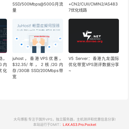
SSD/500Mbps@500G月流
+CN2/CUII/CMIN2/AS483
量
7优化线路
路，
juhost，香港VPS优惠，
V5 Server：香港九龙国际
4G内
$32.35/年，2核/2G内
优化带宽VPS测评数据分享
s优化
存/30GB SSD/200Mbps带
~
宽
大鸟博客:专注于国外VPS，独立服务器，主机测评和优惠信息分享!
本站运行于DMIT：
LAX.AS3.Pro.Pocket