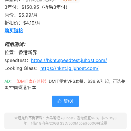
3年付：$150.95（折后3年付）
原价：$5.99/月
折扣价：$4.19/月
购买链接
网络测试：
位置：香港新界
speedtest：
https://hknt.speedtest.juhost.com/
Looking Glass：
https://hknt.lg.juhost.com/
AD：
【DMIT库存监控】
DMIT便宜VPS套餐，$36.9/年起，可选美
国/中国香港/日本
赞(
0
)

未经允许不得转载：
大鸟笔记
»
juhost，香港便宜VPS，$75.35/3
年，1核/1G内存/20GB SSD/500Mbps@500G月流量