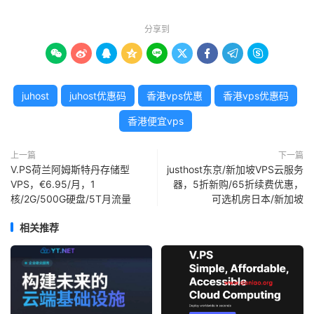
分享到









juhost
juhost优惠码
香港vps优惠
香港vps优惠码
香港便宜vps
上一篇
下一篇
V.PS荷兰阿姆斯特丹存储型
justhost东京/新加坡VPS云服务
VPS，€6.95/月，1
器，5折新购/65折续费优惠，
核/2G/500G硬盘/5T月流量
可选机房日本/新加坡
相关推荐