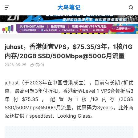
VPS优惠
正文

大鸟笔记


juhost，香港便宜VPS，$75.35/3年，1核/1G
内存/20GB SSD/500Mbps@500G月流量
2026-05-25
赞(
0
)

juhost（于2023年在中国香港成立），目前有长期7折优
惠，最高可想3年付折扣，香港新界Level 1 VPS套餐折后3
年付$75.35，配置为1核/1G内存/20GB
SSD/500Mbps@500G月流量，优惠码为3years，此外商
家还提供了speedtest、Looking Glass。