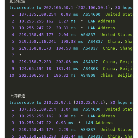
北京联通
5
219.158
.
97.177
144.36
 ms  AS4837  
China
,
Shangh
traceroute to 
202.106
.
50.1
(
202.106
.
50.1
),
30
 hops m
6
219.158
.
6.185
169.93
 ms  AS4837  
China
,
Shangha
1
137.175
.
109.254
0.93
 ms  AS54600  
United
States
7
*
2
10.255
.
255.162
1.27
 ms  
*
  LAN 
Address
8
*
3
10.255
.
247.22
30.31
 ms  
*
  LAN 
Address
9
*
4
219.158
.
45.177
2.04
 ms  AS4837  
United
States
,
10
*
5
219.158
.
116.241
198.33
 ms  AS4837  
China
,
Shang
11
*
6
219.158
.
8.173
184.58
 ms  AS4837  
China
,
Shangha
12
*
7
*
13
*
8
219.158
.
7.233
202.06
 ms  AS4837  
China
,
Beijing
14
58.60
.
188.222
181.95
 ms  AS4134  
China
,
Guangdo
9
124.65
.
194.18
181.41
 ms  AS4808  
China
,
Beijing
10
202.106
.
50.1
186.32
 ms  AS4808  
China
,
Beijing
,
----------------------------------------------------
上海联通
traceroute to 
210.22
.
97.1
(
210.22
.
97.1
),
30
 hops max
1
137.175
.
109.254
1.04
 ms  AS54600  
United
States
2
10.255
.
255.162
0.98
 ms  
*
  LAN 
Address
3
10.255
.
247.22
0.93
 ms  
*
  LAN 
Address
4
219.158
.
45.177
2.29
 ms  AS4837  
United
States
,
5
219.158
.
116.233
182.44
 ms  AS4837  
China
,
Shang