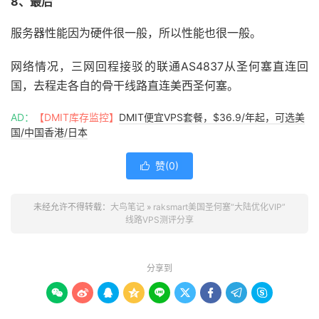
8、最后
服务器性能因为硬件很一般，所以性能也很一般。
网络情况，三网回程接驳的联通AS4837从圣何塞直连回
国，去程走各自的骨干线路直连美西圣何塞。
AD：
【DMIT库存监控】
DMIT便宜VPS套餐，$36.9/年起，可选美
国/中国香港/日本
赞(
0
)

未经允许不得转载：
大鸟笔记
»
raksmart美国圣何塞“大陆优化VIP”
线路VPS测评分享
分享到








