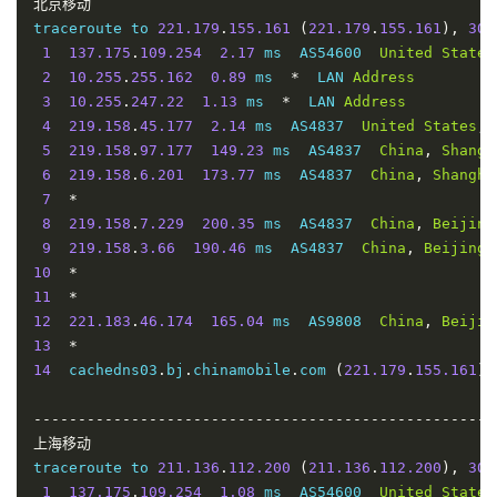
北京移动
traceroute to 
221.179
.
155.161
(
221.179
.
155.161
),
30
 
1
137.175
.
109.254
2.17
 ms  AS54600  
United
States
2
10.255
.
255.162
0.89
 ms  
*
  LAN 
Address
3
10.255
.
247.22
1.13
 ms  
*
  LAN 
Address
4
219.158
.
45.177
2.14
 ms  AS4837  
United
States
,
5
219.158
.
97.177
149.23
 ms  AS4837  
China
,
Shangh
6
219.158
.
6.201
173.77
 ms  AS4837  
China
,
Shangha
7
*
8
219.158
.
7.229
200.35
 ms  AS4837  
China
,
Beijing
9
219.158
.
3.66
190.46
 ms  AS4837  
China
,
Beijing
,
10
*
11
*
12
221.183
.
46.174
165.04
 ms  AS9808  
China
,
Beijin
13
*
14
  cachedns03
.
bj
.
chinamobile
.
com 
(
221.179
.
155.161
)
----------------------------------------------------
上海移动
traceroute to 
211.136
.
112.200
(
211.136
.
112.200
),
30
 
1
137.175
.
109.254
1.08
 ms  AS54600  
United
States