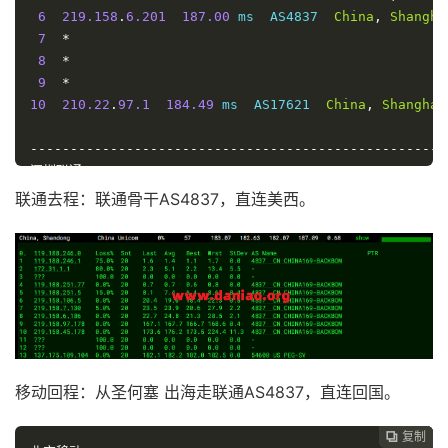
6
219.158
.
6.201
187.00
 ms  AS4837  
China
,
Shangha
7
*
8
*
9
*
10
210.22
.
97.1
184.49
 ms  AS17621  
China
,
Shanghai
----------------------------------------------------
深圳联通
traceroute to 
210.21
.
196.6
(
210.21
.
196.6
),
30
 hops m
联通去程：联通骨干AS4837，直连美西。
1
137.175
.
109.254
0.81
 ms  http
:
502
  http
:
502
2
10.255
.
255.162
1.27
 ms  http
:
502
  http
:
502
3
10.255
.
247.22
0.96
 ms  http
:
502
  http
:
502
4
219.158
.
45.177
100.01
 ms  http
:
502
  http
:
502
5
219.158
.
116.237
144.55
 ms  http
:
502
  http
:
502
6
219.158
.
19.90
139.26
 ms  http
:
502
China
,
Shan
7
*
8
*
移动回程：从圣何塞 出海走联通AS4837，直连回国。
9
157.18
.
0.238
175.92
 ms  http
:
502
China
,
Guang
10
120.80
.
147.254
194.96
 ms  http
:
502
China
,
Gua
11
  dns2
-
ftcg
.
gdsz
.
cncnet
.
net 
(
210.21
.
196.6
)
189.42
复制
复制
复制


