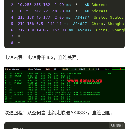
2
10.255
.
255.162
1.09
 ms  
*
  LAN 
Address
3
10.255
.
247.22
40.80
 ms  
*
  LAN 
Address
4
219.158
.
45.177
2.05
 ms  AS4837  
United
States
,
5
219.158
.
6.5
148.14
 ms  AS4837  
China
,
Shanghai
,
6
219.158
.
19.86
152.33
 ms  AS4837  
China
,
Shangha
7
*
8
*
9
*
10
*
电信去程：电信骨干163，直连美西。
11
61.152
.
24.69
142.58
 ms  AS4812  
China
,
Shanghai
12
180.169
.
255.110
186.85
 ms  AS4812  
China
,
Shang
13
  ns
-
pd
.
online
.
sh
.
cn 
(
202.96
.
209.133
)
130.71
 ms  
----------------------------------------------------
深圳电信
traceroute to 
58.60
.
188.222
(
58.60
.
188.222
),
30
 hops
1
137.175
.
109.254
0.88
 ms  AS54600  
United
States
联通回程：从圣何塞 出海走联通AS4837，直连回国。
2
10.255
.
255.162
1.22
 ms  
*
  LAN 
Address
3
10.255
.
247.22
1.05
 ms  
*
  LAN 
Address
4
219.158
.
45.177
1.65
 ms  AS4837  
United
States
,
复制
复制
复制
复制



