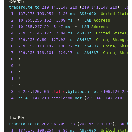
北京电信
traceroute to 
219.141
.
147.210
(
219.141
.
147.210
),
30
 
1
137.175
.
109.254
1.36
 ms  AS54600  
United
States
2
10.255
.
255.162
1.09
 ms  
*
  LAN 
Address
3
10.255
.
247.22
5.47
 ms  
*
  LAN 
Address
4
219.158
.
45.177
2.04
 ms  AS4837  
United
States
,
5
219.158
.
6.89
127.92
 ms  AS4837  
China
,
Shanghai
6
219.158
.
113.142
130.22
 ms  AS4837  
China
,
Shang
7
219.158
.
113.101
124.17
 ms  AS4837  
China
,
Shang
8
*
9
*
10
*
11
*
12
*
13
6.254
.
120.106
.
static
.
bjtelecom
.
net 
(
106.120
.
254.
14
  bj141
-
147
-
210.bjtelecom
.
net 
(
219.141
.
147.210
)
1
----------------------------------------------------
上海电信
traceroute to 
202.96
.
209.133
(
202.96
.
209.133
),
30
 ho
1
137.175
.
109.254
0.86
 ms  AS54600  
United
States