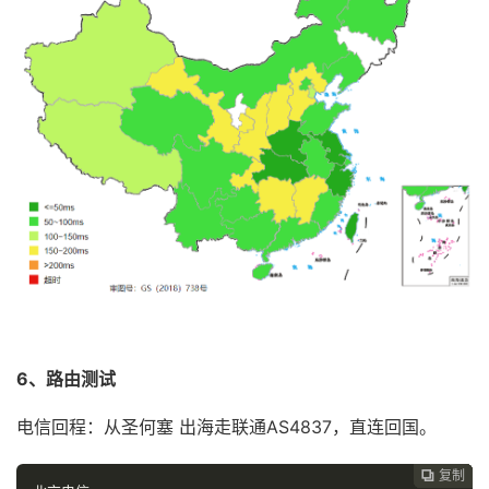
6、路由测试
电信回程：从圣何塞 出海走联通AS4837，直连回国。
复制
复制
复制
复制
复制




