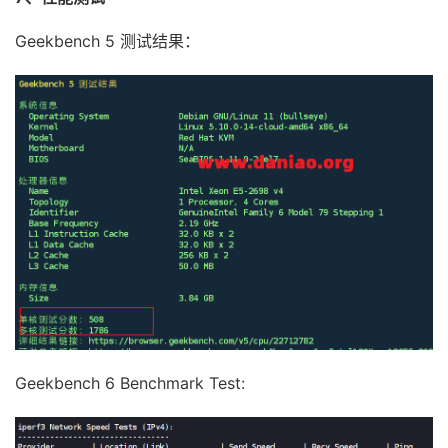
4
219.158
.
45.177
2.34
 ms  AS4837  
United
States
,
5
219.158
.
116.241
197.14
 ms  AS4837  
China
,
Shang
Geekbench 5 测试结果：
6
219.158
.
113.134
188.21
 ms  AS4837  
China
,
Shang
7
219.158
.
113.101
158.48
 ms  AS4837  
China
,
Shang
8
*
9
219.158
.
10.250
216.67
 ms  AS4837  
China
,
Guangd
10
*
11
*
12
221.183
.
71.82
196.50
 ms  AS9808  
China
,
Guangdo
13
221.183
.
110.170
199.63
 ms  AS9808  
China
,
Guang
14
  ns6
.
gd
.
cnmobile
.
net 
(
120.196
.
165.24
)
197.71
 ms 
Geekbench 6 Benchmark Test: