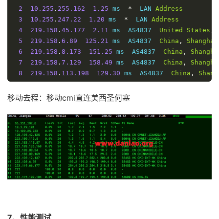
2
10.255
.
255.162
1.25
 ms  
*
  LAN 
Address
3
10.255
.
247.22
1.20
 ms  
*
  LAN 
Address
4
219.158
.
45.177
2.11
 ms  AS4837  
United
States
,
5
219.158
.
6.89
125.21
 ms  AS4837  
China
,
Shanghai
6
219.158
.
8.173
151.25
 ms  AS4837  
China
,
Shangha
7
219.158
.
7.129
158.49
 ms  AS4837  
China
,
Shangha
8
219.158
.
113.198
129.30
 ms  AS4837  
China
,
Shang
9
*
10
*
移动去程：移动cmi直连美西圣何塞
11
*
12
*
13
211.136
.
112.252
149.95
 ms  AS24400  
China
,
Shan
14
211.136
.
112.200
159.45
 ms  AS24400  
China
,
Shan
----------------------------------------------------
深圳移动
traceroute to 
120.196
.
165.24
(
120.196
.
165.24
),
30
 ho
1
137.175
.
109.254
1.22
 ms  AS54600  
United
States
2
10.255
.
255.162
0.95
 ms  
*
  LAN 
Address
3
10.255
.
247.22
0.96
 ms  
*
  LAN 
Address
7、性能测试