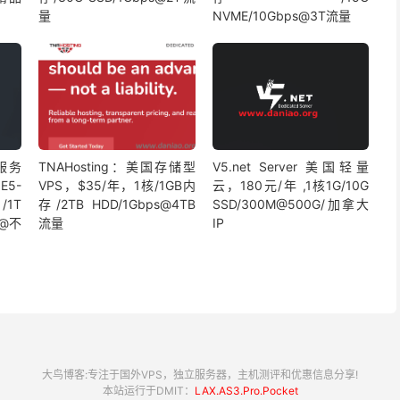
量
NVME/10Gbps@3T流量
湾服务
TNAHosting：美国存储型
V5.net Server 美国轻量
5-
VPS，$35/年，1核/1GB内
云，180元/年 ,1核1G/10G
/1T
存/2TB HDD/1Gbps@4TB
SSD/300M@500G/加拿大
享@不
流量
IP
大鸟博客:专注于国外VPS，独立服务器，主机测评和优惠信息分享!
本站运行于DMIT：
LAX.AS3.Pro.Pocket