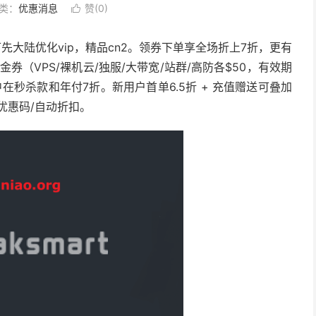
类：
优惠消息
赞(
0
)

线路可先大陆优化vip，精品cn2。领券下单享全场折上7折，更有
金券（VPS/裸机云/独服/大带宽/站群/高防各$50，有效期
秒杀款和年付7折。新用户首单6.5折 + 充值赠送可叠加
优惠码/自动折扣。