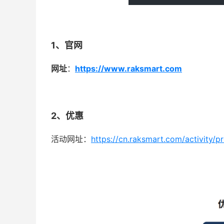
1、官网
网址
：
https://www.raksmart.com
2、优惠
活动网址：
https://cn.raksmart.com/activity/p