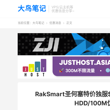
大鸟笔记
VPS/云主机等
优惠信息分享~
当前位置：
大鸟笔记
优惠消息
正文


RakSmart圣何塞特价独服$2
HDD/10