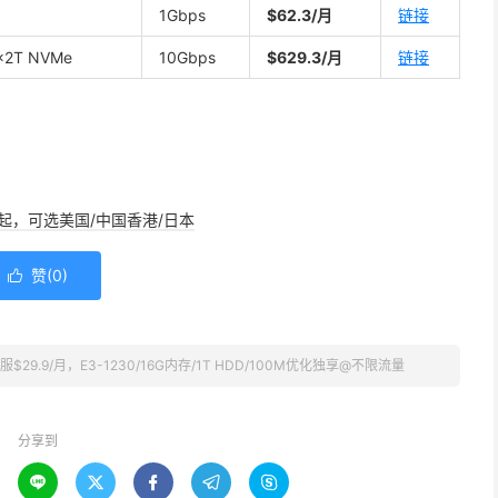
1Gbps
$62.3/月
链接
2×2T NVMe
10Gbps
$629.3/月
链接
/年起，可选美国/中国香港/日本
赞(
0
)

服$29.9/月，E3-1230/16G内存/1T HDD/100M优化独享@不限流量
分享到




