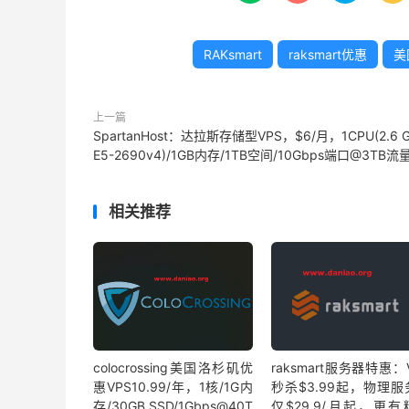
RAKsmart
raksmart优惠
美
上一篇
SpartanHost：达拉斯存储型VPS，$6/月，1CPU(2.6 
E5-2690v4)/1GB内存/1TB空间/10Gbps端口@3TB流
相关推荐
colocrossing美国洛杉矶优
raksmart服务器特惠：
惠VPS10.99/年，1核/1G内
秒杀$3.99起，物理服
存/30GB SSD/1Gbps@40T
仅$29.9/月起，更有