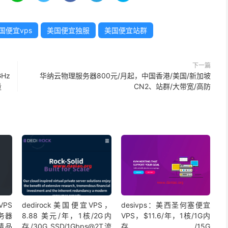
国便宜vps
美国便宜独服
美国便宜站群
下一篇
GHz
华纳云物理服务器800元/月起，中国香港/美国/新加坡
量
CN2、站群/大带宽/高防
VPS
dedirock美国便宜VPS，
desivps：美西圣何塞便宜
务器
8.88 美元/年，1核/2G内
VPS，$11.6/年，1核/1G内
精品
存/30G SSD/1Gbps@2T流
存/15G