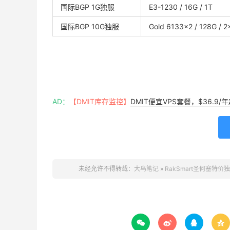
国际BGP 1G独服
E3-1230 / 16G / 1T
国际BGP 10G独服
Gold 6133×2 / 128G / 
AD：
【DMIT库存监控】
DMIT便宜VPS套餐，$36.9
未经允许不得转载：
大鸟笔记
»
RakSmart圣何塞特价独



