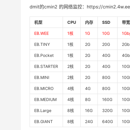
dmit的cmin2 的网络监控：https://cmin2.4w.ee
机型
CPU
内存
SSD
带宽
EB.WEE
1核
1G
10G
1Gb
EB.TINY
1核
2G
20G
2Gb
EB.Pocket
1核
2G
40G
4Gb
EB.STARTER
2核
2G
40G
10G
EB.MINI
2核
2G
80G
10G
EB.MICRO
4核
4G
80G
10G
EB.MEDIUM
4核
8G
160G
10G
EB.Large
8核
16G
320G
10G
EB.GIANT
8核
24G
640G
10G