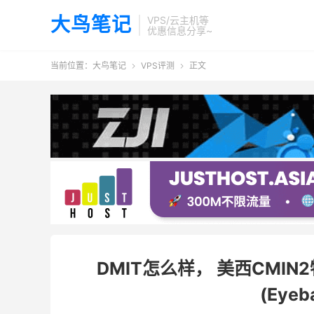
大鸟笔记
VPS/云主机等
优惠信息分享~
当前位置：
大鸟笔记
VPS评测
正文


DMIT怎么样， 美西CMIN
(Eyeb