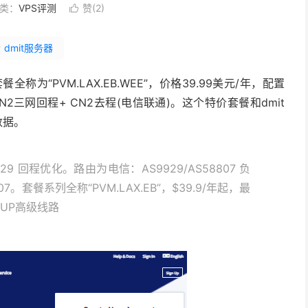
类：
VPS评测
赞(
2
)

#
dmit服务器
称为“PVM.LAX.EB.WEE”，价格39.99美元/年，配置
为CMIN2三网回程+ CN2去程(电信联通)。这个特价套餐和dmit
数据。
929 回程优化。路由为电信：AS9929/AS58807 负
。套餐系列全称“PVM.LAX.EB”，$39.9/年起，最
CUP高级线路