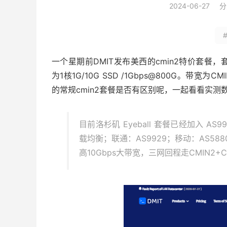
2024-06-27
分
一个星期前DMIT发布美西的cmin2特价套餐，套餐全
为1核1G/10G SSD /1Gbps@800G。带宽
的常规cmin2套餐是否有区别呢，一起看看实测
目前洛杉矶 Eyeball 套餐已经加入 AS9
载均衡；联通：AS9929；移动：AS58807
高10Gbps大带宽，三网回程走CMIN2+