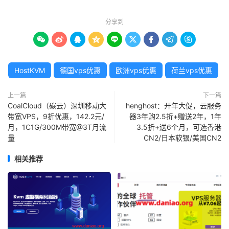
分享到









HostKVM
德国vps优惠
欧洲vps优惠
荷兰vps优惠
上一篇
下一篇
CoalCloud（碳云）深圳移动大
henghost：开年大促，云服务
带宽VPS，9折优惠，142.2元/
器3年购2.5折+赠送2年，1年
月，1C1G/300M带宽@3T月流
3.5折+送6个月，可选香港
量
CN2/日本软银/美国CN2
相关推荐