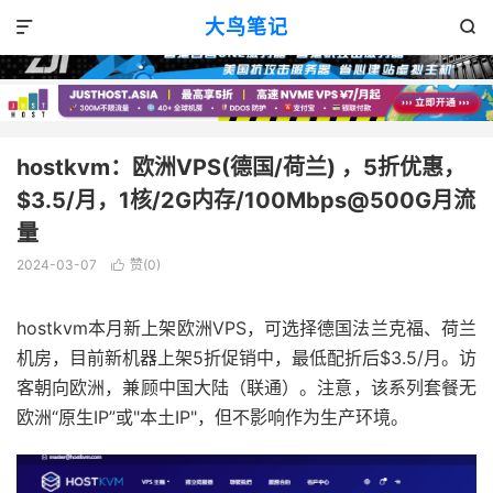
VPS优惠
正文

大鸟笔记


hostkvm：欧洲VPS(德国/荷兰) ，5折优惠，
$3.5/月，1核/2G内存/100Mbps@500G月流
量
2024-03-07
赞(
0
)

hostkvm本月新上架欧洲VPS，可选择德国法兰克福、荷兰
机房，目前新机器上架5折促销中，最低配折后$3.5/月。访
客朝向欧洲，兼顾中国大陆（联通）。注意，该系列套餐无
欧洲“原生IP”或"本土IP"，但不影响作为生产环境。