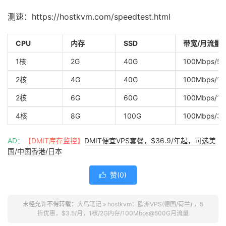
测速：https://hostkvm.com/speedtest.html
CPU
内存
SSD
带宽/月流量
1核
2G
40G
100Mbps/5
2核
4G
40G
100Mbps/1T
2核
6G
60G
100Mbps/1.
4核
8G
100G
100Mbps/3T
AD：
【DMIT库存监控】
DMIT便宜VPS套餐，$36.9/年起，可选美
国/中国香港/日本
赞(
0
)

未经允许不得转载：
大鸟笔记
»
hostkvm：欧洲VPS(德国/荷兰) ，5
折优惠，$3.5/月，1核/2G内存/100Mbps@500G月流量