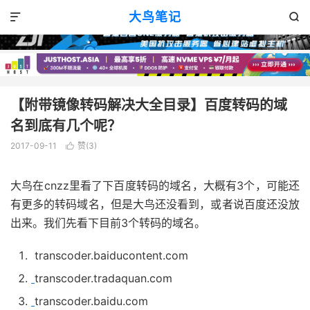
技术分享
正文

大鸟笔记


【附带镜像转码解决大全目录】百度转码的域
名到底有几个呢？
2017-09-11
赞(
3
)

大鸟在cnzz里看了下百度转码的域名，大概有3个，可能还
有更多的转码域名，但是大鸟还没看到，或者说百度还没放
出来。我们先看下目前3个转码的域名。
transcoder.baiducontent.com
transcoder.tradaquan.com
transcoder.baidu.com