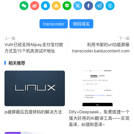









transcoder
转码域名
上一篇
下一篇
Vultr已经支持Alipay支付宝付款
利用书架的url功能屏蔽
方式及15个机房测试IP地址
transcoder.baiducontent.com
相关推荐
js被屏蔽后百度转码的解决方法
Dify+Deepseek，免费搭建一个
强大好用的AI翻译工具——实现
直译，纠错和意译~