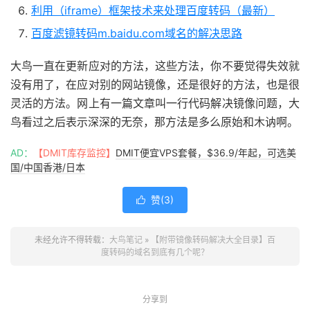
利用（iframe）框架技术来处理百度转码（最新）
百度滤镜转码m.baidu.com域名的解决思路
大鸟一直在更新应对的方法，这些方法，你不要觉得失效就
没有用了，在应对别的网站镜像，还是很好的方法，也是很
灵活的方法。网上有一篇文章叫一行代码解决镜像问题，大
鸟看过之后表示深深的无奈，那方法是多么原始和木讷啊。
AD：
【DMIT库存监控】
DMIT便宜VPS套餐，$36.9/年起，可选美
国/中国香港/日本
赞(
3
)

未经允许不得转载：
大鸟笔记
»
【附带镜像转码解决大全目录】百
度转码的域名到底有几个呢？
分享到