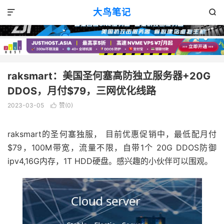
独立服务器
不限流量服务器
正文


大鸟笔记


raksmart：美国圣何塞高防独立服务器+20G
DDOS，月付$79，三网优化线路
2023-03-05
赞(
0
)

raksmart的圣何塞独服， 目前优惠促销中，最低配月付
$79，100M带宽，流量不限，自带1个 20G DDOS防御
ipv4,16G内存，1T HDD硬盘。感兴趣的小伙伴可以围观。