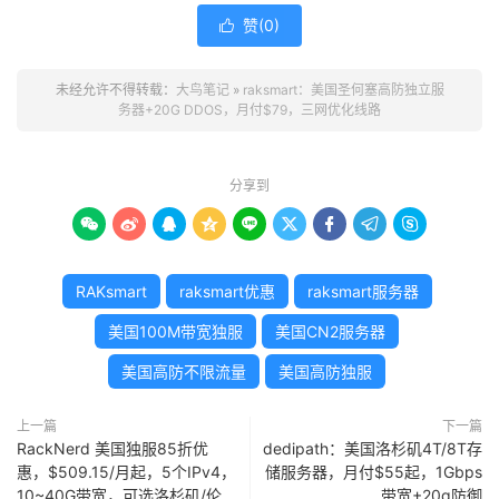
赞(
0
)

未经允许不得转载：
大鸟笔记
»
raksmart：美国圣何塞高防独立服
务器+20G DDOS，月付$79，三网优化线路
分享到









RAKsmart
raksmart优惠
raksmart服务器
美国100M带宽独服
美国CN2服务器
美国高防不限流量
美国高防独服
上一篇
下一篇
RackNerd 美国独服85折优
dedipath：美国洛杉矶4T/8T存
惠，$509.15/月起，5个IPv4，
储服务器，月付$55起，1Gbps
10~40G带宽，可选洛杉矶/伦
带宽+20g防御