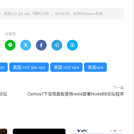
m：美国cn2 gia vps（强制三网），$6.65/月，支持Windows系统
分享到





ps
美国 cn2 gia vps
美国 cn2 vps
美国vps
下一篇
的论坛
Centos7下宝塔面板使用redis部署NodeBB论坛程序