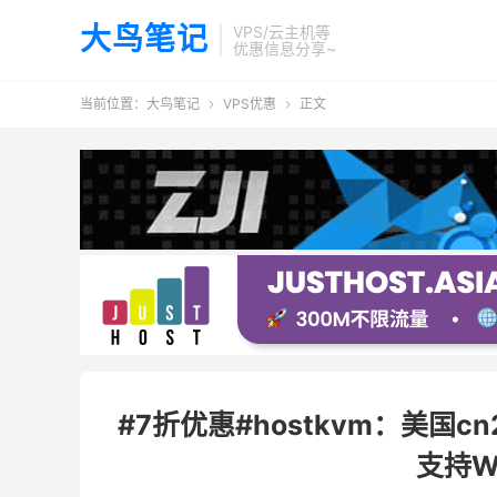
大鸟笔记
VPS/云主机等
优惠信息分享~
当前位置：
大鸟笔记
VPS优惠
正文


#7折优惠#hostkvm：美国cn2
支持W