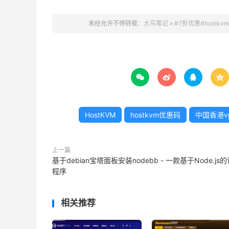
未经允许不得转载：
大鸟笔记
»
#7折优惠#hostkv




HostKVM
hostkvm优惠码
中国香港v
上一篇
基于debian宝塔面板安装nodebb - 一款基于Node.js
程序
相关推荐