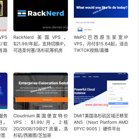
VPS
RackNerd美国VPS，
WePC巴西原生家宽IP
E/软
$21.99/年起，支持切换IP，
VPS，月付$15.64起，适合
通线路
可选圣何塞/洛杉矶等机房
TIKTOK视频/直播
理服务
Cloudnium美国便宜特价
DMIT美国洛杉矶区域迁移至
月，
VPS：$1.99/月，2核
AN5（Next Platform AMD
SSD/
2G/20GB/1G@2T流量，洛
EPYC 9005 ）硬件平台
带宽
杉矶/西雅图/芝加哥