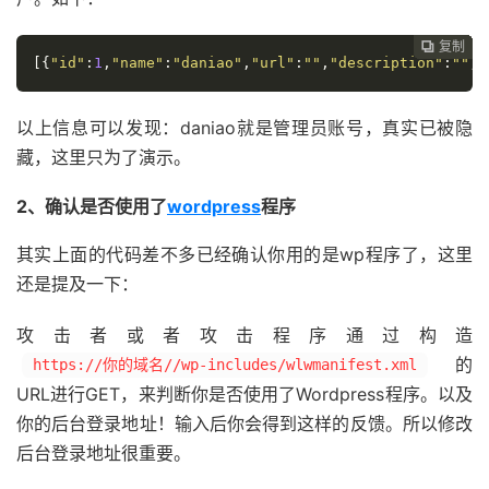
复制
复制
复制
复制
复制
复制
复制
复制








[{
"id"
:
1
,
"name"
:
"daniao"
,
"url"
:
""
,
"description"
:
""
,
"
以上信息可以发现：daniao就是管理员账号，真实已被隐
藏，这里只为了演示。
2、确认是否使用了
wordpress
程序
其实上面的代码差不多已经确认你用的是wp程序了，这里
还是提及一下：
攻击者或者攻击程序通过构造
的
https://你的域名//wp-includes/wlwmanifest.xml
URL进行GET，来判断你是否使用了Wordpress程序。以及
你的后台登录地址！输入后你会得到这样的反馈。所以修改
后台登录地址很重要。