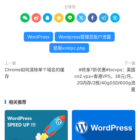
分享到









WordPress
Wordpress管理员账户泄露
禁用xmlrpc.php
上一篇
下一篇
Chrome如何清除单个域名的缓
#终身7折优惠#locvps：美国
存
cn2 vps+香港VPS，38元/月，
2G内存/2核/40gSSD/600g流
量
相关推荐