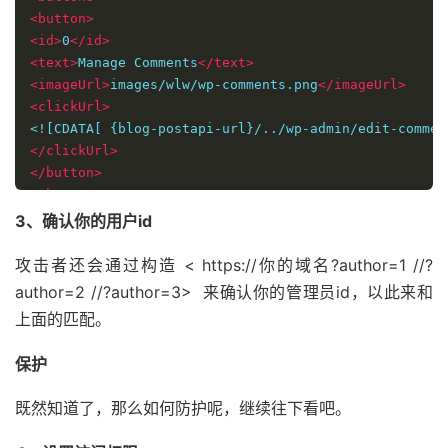
<button>
<id>
0
</id>
<text>
Manage Comments
</text>
<imageUrl>
images/wlw/wp-comments.png
</imageUrl>
<clickUrl>
</clickUrl>
</button>
</buttons>
</manifest>
3、确认你的用户id
攻击者还会通过构造 < https://你的域名?author=1 //?
author=2 //?author=3> 来确认你的管理员id，以此来和
上面的匹配。
保护
既然知道了，那么如何防护呢，继续往下看吧。