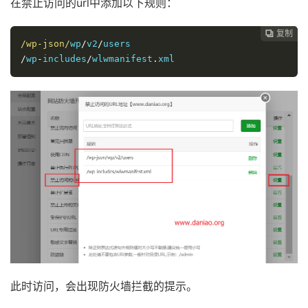
在禁止访问的url中添加以下规则：
复制
复制
复制
复制




/wp-json/
wp
/
v2
/
/
wp
-
includes
/
wlwmanifest
.
xml
此时访问，会出现防火墙拦截的提示。