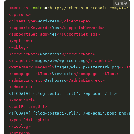
复制
复制
复制
复制
复制
复制
复制







<manifest
xmlns
=
"http://schemas.microsoft.com/wlw/ma
<options>
<clientType>
WordPress
</clientType>
<supportsKeywords>
Yes
</supportsKeywords>
<supportsGetTags>
Yes
</supportsGetTags>
</options>
<weblog>
<serviceName>
WordPress
</serviceName>
<imageUrl>
images/wlw/wp-icon.png
</imageUrl>
<watermarkImageUrl>
images/wlw/wp-watermark.png
</wate
<homepageLinkText>
View site
</homepageLinkText>
<adminLinkText>
Dashboard
</adminLinkText>
<adminUrl>
</adminUrl>
<postEditingUrl>
</postEditingUrl>
</weblog>
<buttons>