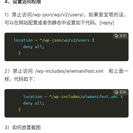
4、设置访问权限
1）禁止访问/wp-json/wp/v2/users/，如果是宝塔的话，
可以在网站配置或者伪静态中设置如下代码。[reply]
复制
复制
复制
复制
复制
复制






  location 
~
^
/wp-json/
wp
/
v2
/
users 
{
      deny all
;
}
2）禁止访问 /wp-includes/wlwmanifest.xml 和上面一
样。代码如下：
复制
复制
复制
复制
复制





      location 
~
^
/wp-includes/
wlwmanifest
.
xml 
{
      deny all
;
}
3）如何放置截图