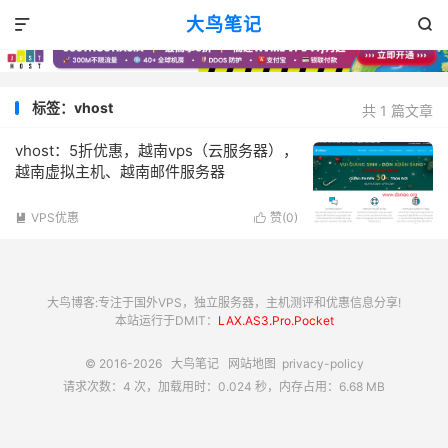
大鸟笔记


标签：vhost
共 1 篇文章
vhost：5折优惠，越南vps（云服务器），
越南虚拟主机、越南邮件服务器
VPS优惠
赞(
0
)


大鸟博客:专注于国外VPS，独立服务器，主机测评和优惠信息分享!
本站运行于DMIT：
LAX.AS3.Pro.Pocket
© 2016-2026
大鸟笔记
网站地图
privacy-policy
请求次数：4 次，加载用时：0.024 秒，内存占用：6.68 MB