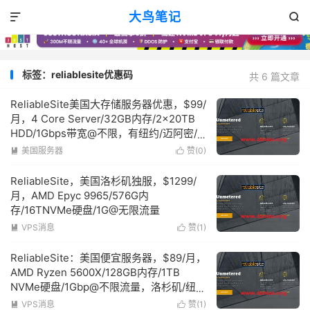
大鸟笔记


标签：reliablesite优惠码
共 6 篇文章
ReliableSite美国大存储服务器优惠，$99/
月，4 Core Server/32GB内存/2x20TB
HDD/1Gbps带宽@不限，有纽约/迈阿密/
洛杉矶
美国服务器
赞(
0
)


ReliableSite，美国洛杉矶独服，$1299/
月，AMD Epyc 9965/576G内
存/16TNVMe硬盘/1G@无限流量
VPS消息
赞(
1
)


ReliableSite：美国便宜服务器，$89/月，
AMD Ryzen 5600X/128GB内存/1TB
NVMe硬盘/1Gbp@不限流量，洛杉矶/纽
约/迈阿密
VPS消息
赞(
1
)

