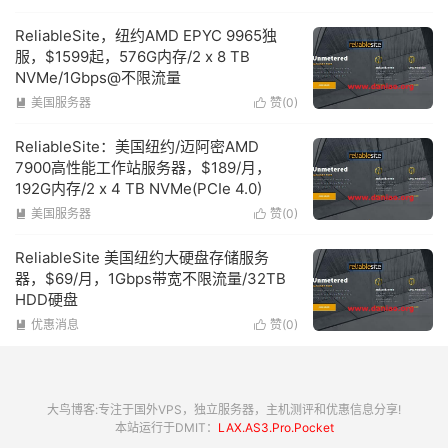
ReliableSite，纽约AMD EPYC 9965独
服，$1599起，576G内存/2 x 8 TB
NVMe/1Gbps@不限流量
美国服务器
赞(
0
)


ReliableSite：美国纽约/迈阿密AMD
7900高性能工作站服务器，$189/月，
192G内存/2 x 4 TB NVMe(PCIe 4.0)
美国服务器
赞(
0
)


ReliableSite 美国纽约大硬盘存储服务
器，$69/月，1Gbps带宽不限流量/32TB
HDD硬盘
优惠消息
赞(
0
)


大鸟博客:专注于国外VPS，独立服务器，主机测评和优惠信息分享!
本站运行于DMIT：
LAX.AS3.Pro.Pocket