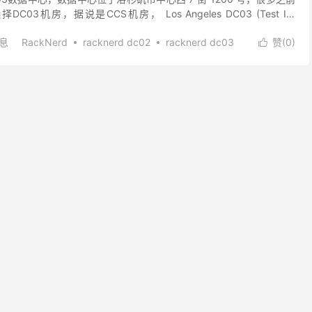
3机房，据说是CCS机房， Los Angeles DC03 (Test IP:
消息
RackNerd
racknerd dc02
racknerd dc03
赞(
0
)

nerd便宜VPS
racknerd官网
racknerd折扣
racknerd消息