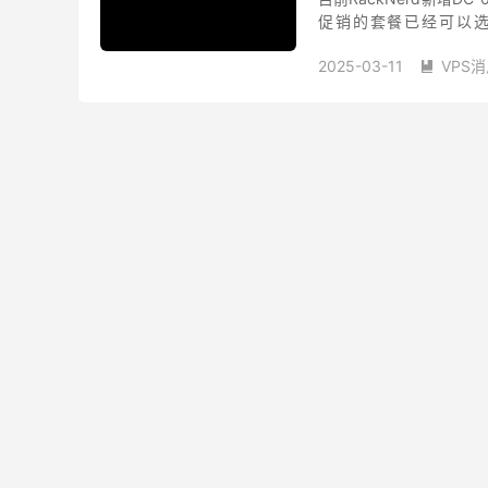
促销的套餐已经可以选择DC0
107.174.51.158...
2025-03-11
VPS

racknerd 优惠
rack