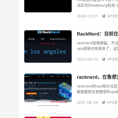
法区的Strasbourg机
何塞、西雅图、新泽西、芝
2026-02-07
VPS

racknerd 换机房
rac
racknerd官网
美国便宜
RackNerd：目
racknerd促销很猛
vps促销也有很多了，
一题的是rn的售后很不错
2022-06-02
VPS

racknerd 512ip
rack
racknerd ssh
RackNe
racknerd 圣何塞
rac
racknerd，在售
racknerd 换机房
rac
racknerd的vps
racknerd 退款
rackn
都是能购买到便宜的vp
racknerd为啥是灵车
容易。这篇文章，就把rn的
racknerd优惠码
rac
2021-06-29
VPS

RackNerd可以退吗
r
racknerd 测评
rackn
racknerd哪家公司
ra
racknerd好不好
rac
racknerd好不好
rac