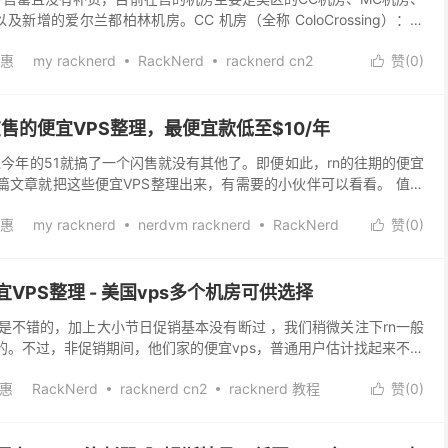
房 以及新增的爱尔兰都柏林机房。CC 机房（全称 ColoCrossing）：圣
加哥、达拉斯等等都是...
优惠
my racknerd
RackNerd
racknerd cn2
赞(
0
)

knerd1核1g
racknerd优惠
racknerd哪个机房好
vps
超低价vps
前在售的便宜VPS整理，最便宜款低至$10/年
，不过今年的51就搞了一个闪售就没有其他了。即便如此，rn的往期的便宜
这篇文章就把这些便宜VPS整理出来，有需要的小伙伴可以看看。 值得
，后台提交工单，很快就会有回复。付...
优惠
my racknerd
nerdvm racknerd
RackNerd
赞(
0
)

nerd cn2
racknerd IP
racknerd ipv6
racknerd ip被封
rd VPS
racknerd 主机
racknerd 优惠码
knerd 如何续费
RACKNERD 怎么续费
racknerd 换ip
便宜VPS整理 - 美国vps多个机房可供选择
knerd 教程
RACKNERD 续费
racknerd 跑路
性价比还是不错的，加上大小节日促销基本没有断过 ，我们稍微关注下rn一般
erd1核1g
racknerd三大灵车
racknerd丢包
s的。不过，非促销期间，他们家的便宜vps，普通用户估计找起来不太
racknerd主机
racknerd主机怎么样
racknerd优惠
便宜vps整理出来，如果感兴趣...
knerd内容限制
racknerd出入站规则
racknerd可以续租吗
优惠
RackNerd
racknerd cn2
racknerd 教程
赞(
0
)

acknerd可靠么
racknerd和pr
racknerd哪个ip快
erd 评测
racknerd优惠
racknerd优惠码
cknerd圣何塞
racknerd圣何塞测评
racknerd圣诞
knerd怎么样
racknerd服务器怎么样
racknerd测评
knerd如何ssh
racknerd官网
racknerd建站