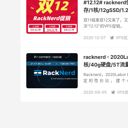
racknerd测速
rn
r
#12.12# rack
racknerd怎么开端口
racknerd怎么样
rac
存/1核/12gSSD/1
racknerd怎么续费
r
双11结束双12又来了，
racknerd慢
rackne
次“12.12”的VPS促
racknerd换机房
rac
房，需要提醒大家：DC-02
racknerd搭建
rack
2020-12-07
VPS

racknerd改时区
rac
RackNerd VPS
rack
racknerd无法登
rac
racknerd便宜VPS
ra
racknerd更换邮箱
r
racknerd怎么样
rac
racknerd服务器怎么续
racknerd - 202
racknerd服务器重装
核/40g硬盘/5T流
racknerd机房选择
ra
racknerd滞纳金
Racknerd，2020La
rac
racknerd登录名
定的性价比，建个小
rac
racknerd续费同价吗
3900X+DDR4+NVM
2020-09-05
VPS
racknerd设置
rackn

racknerd跑路
racknerd 优惠码
rack
rac
racknerd退款教程
racknerd建站
rackn
r
racknerd配置
racknerd服务器
rack
rac
rn vps
rn服务器
怎