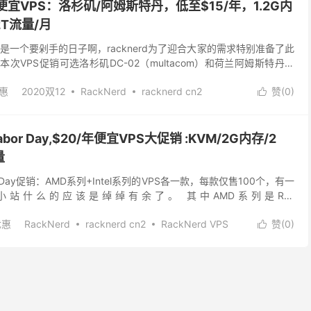
n vps
rn便宜vps
nerd便宜VPS：洛杉矶/阿姆斯特丹，低至$15/年，1.2G内
racknerd怎么换ip
racknerd怎么换系统
racknerd怎么搭建
knerd怎么注册
racknerd怎么用
racknerd怎么登录
.2T流量/月
acknerd怎么续费啊
racknerd怎么退款
racknerd怎样续费
又是一个要剁手的日子啊，racknerd为了迎合大家的需求特别准备了此
rd打不开
racknerd挖矿
racknerd换ip
racknerd换内核
销。 本次VPS促销可选洛杉矶DC-02（multacom）和荷兰阿姆斯特丹机
knerd换系统
racknerd控制面板
racknerd提出争议
...
nerd搭建网站
racknerd撤销后
racknerd支付宝
优惠
2020双12
RackNerd
racknerd cn2
赞(
0
)

knerd教程
racknerd断网
racknerd新春优惠
nerd 促销
racknerd优惠
racknerd优惠码
knerd是灵车吗
racknerd更换IP
racknerd更换机房
cknerd圣诞
racknerd大硬盘vps
racknerd官网
acknerd更改端口
racknerd服务器
racknerd服务器密码
knerd测评
racknerd测试IP
费
0Labor Day,$20/年便宜VPS大促销 :KVM/2G内存/2
racknerd服务器慢
racknerd服务器教程
racknerd未付款
racknerd机房
racknerd机房介绍
量
cknerd洛杉矶
racknerd活动
racknerd测评
bor Day促销：AMD系列+Intel系列的VPS各一款，每款仅售100个，有一
knerd灵车
racknerd电信
racknerd登不上
racknerd登录
站什么的应该是绰绰有余了。 其中AMD系列是R9-
knerd站群
racknerd红包
racknerd续费
e，简单查询就知道CPU的主频...
racknerd老板
racknerd能否做代理
racknerd被墙
优惠
RackNerd
racknerd cn2
RackNerd VPS
赞(
0
)
erd评测
racknerd账号密码
racknerd购买教程

nerd远程登录
knerd主机评测
racknerd连不上
racknerd促销
racknerd退款
racknerd哪家公司
erd换系统
acknerd适合建站吗
racknerd教程
racknerd速度
RackNerd更换IP价格
Racknerd速度慢
nerd重装系统
knerd退款
racknerd闪购
racknerd香港
racknerd黑五
么连接racknerd