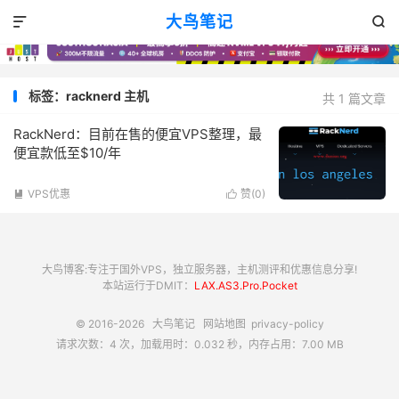
大鸟笔记


标签：racknerd 主机
共 1 篇文章
RackNerd：目前在售的便宜VPS整理，最
便宜款低至$10/年
VPS优惠
赞(
0
)


大鸟博客:专注于国外VPS，独立服务器，主机测评和优惠信息分享!
本站运行于DMIT：
LAX.AS3.Pro.Pocket
© 2016-2026
大鸟笔记
网站地图
privacy-policy
请求次数：4 次，加载用时：0.032 秒，内存占用：7.00 MB