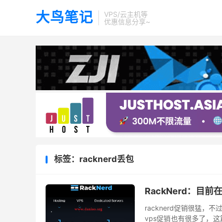
大鸟笔记
VPS/云主机等
优惠信息分享~
标签：racknerd丢包
RackNerd：目
racknerd促销很猛
vps促销也有很多了，