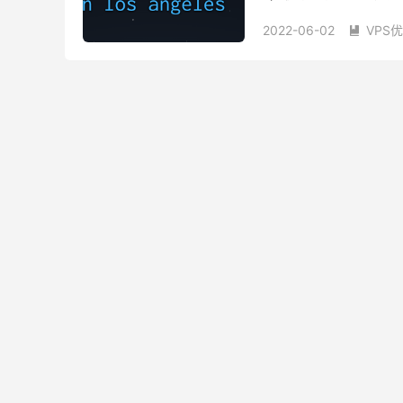
一题的是rn的售后很不错
2022-06-02
VPS

racknerd 512ip
rack
racknerd ssh
RackNe
racknerd 圣何塞
rac
racknerd 换机房
rac
racknerd 退款
rackn
racknerd为啥是灵车
racknerd优惠码
rac
RackNerd可以退吗
r
racknerd哪家公司
ra
racknerd好不好
rac
racknerd怎么开端口
racknerd怎么样
rac
racknerd怎么续费
r
racknerd慢
rackne
racknerd换机房
rac
racknerd搭建
rack
racknerd改时区
rac
racknerd无法登
rac
racknerd更换邮箱
r