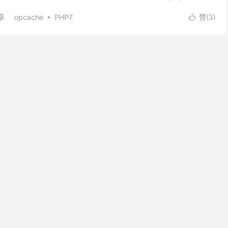
编译安装！ 一、编译安装 以...
享
opcache
PHP7
赞(
3
)
