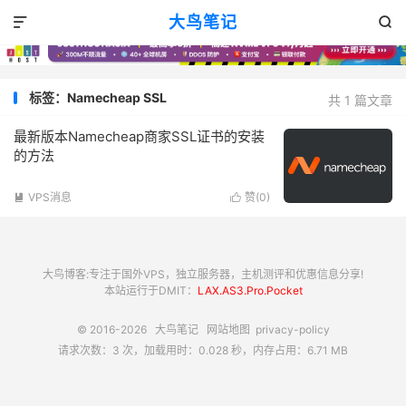
大鸟笔记


标签：Namecheap SSL
共 1 篇文章
最新版本Namecheap商家SSL证书的安装
的方法
VPS消息
赞(
0
)


大鸟博客:专注于国外VPS，独立服务器，主机测评和优惠信息分享!
本站运行于DMIT：
LAX.AS3.Pro.Pocket
© 2016-2026
大鸟笔记
网站地图
privacy-policy
请求次数：3 次，加载用时：0.028 秒，内存占用：6.71 MB